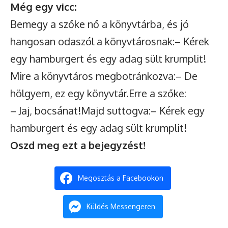
Még egy vicc:
Bemegy a szőke nő a könyvtárba, és jó
hangosan odaszól a könyvtárosnak:– Kérek
egy hamburgert és egy adag sült krumplit!
Mire a könyvtáros megbotránkozva:– De
hölgyem, ez egy könyvtár.Erre a szőke:
– Jaj, bocsánat!Majd suttogva:– Kérek egy
hamburgert és egy adag sült krumplit!
Oszd meg ezt a bejegyzést!
Megosztás a Facebookon
Küldés Messengeren