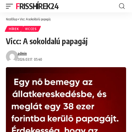
FRISSHÍREK24
Kezdőlap
»
Vicc: A sokoldalú papagáj
HÍREK
VICCES
Vicc: A sokoldalú papagáj
admin
2026.03.17. 05:40