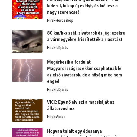
kiderül, ki kap új esélyt, és kié lesz a
nagy szerencse!
Hírek
Horoszkóp
80 km/h-s szél, zivatarok és jég: ezekre
a vármegyékre frissítették a riasztást
Hírek
Időjárás
Megérkezik a fordulat
Magyarországra: ekkor csaphatnak le
az első zivatarok, de a hőség még nem
enged
Hírek
Időjárás
VICC: Egy nő elviszi a macskáját az
állatorvoshoz.
Hírek
Vicces
Hogyan talált egy édesanya