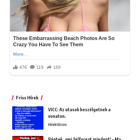
Friss Hírek
VICC: Az utasok beszélgetnek a
vonaton.
Hírek
Vicces
Péntek, ami felforgat mindent! – Ma