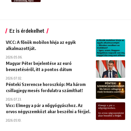
Ez is érdekelhet
VICC: A főnök mobilon hívja az egyik
alkalmazottját.
2026.05.06.
Magyar Péter bejelentése az euró
bevezetéséről, itt a pontos dátum
2026.07.02.
Pénteki Szerencse horoszkóp: Ma három
csillagjegy mesés fordulatra számíthat!
2026.07.23.
Vicc: Elmegy a pár a nőgyógyászhoz. Az
orvos négyszemközt akar beszélni a férjjel.
2026.05.10.