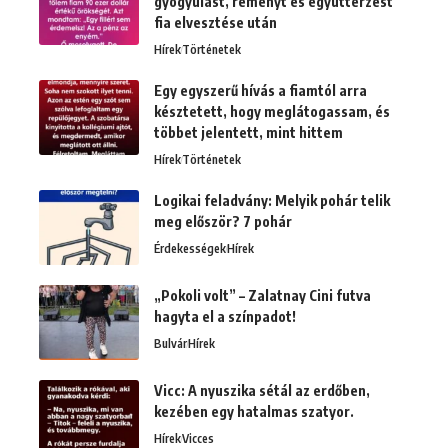
gyógyulást, reményt és együttérzést
fia elvesztése után
Hírek
Történetek
Egy egyszerű hívás a fiamtól arra
késztetett, hogy meglátogassam, és
többet jelentett, mint hittem
Hírek
Történetek
Logikai feladvány: Melyik pohár telik
meg először? 7 pohár
Érdekességek
Hírek
„Pokoli volt” – Zalatnay Cini futva
hagyta el a színpadot!
Bulvár
Hírek
Vicc: A nyuszika sétál az erdőben,
kezében egy hatalmas szatyor.
Hírek
Vicces