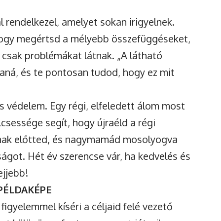
 rendelkezel, amelyet sokan irigyelnek.
ogy megértsd a mélyebb összefüggéseket,
ok csak problémákat látnak. „A látható
aná, és te pontosan tudod, hogy ez mit
s védelem. Egy régi, elfeledett álom most
csessége segít, hogy újraéld a régi
rulnak előtted, és nagymamád mosolyogva
ságot. Hét év szerencse vár, ha kedvelés és
ejjebb!
 PÉLDAKÉPE
gyelemmel kíséri a céljaid felé vezető