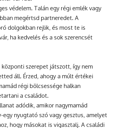
eges védelem. Talán egy régi emlék vagy
jobban megértsd partneredet. A
ó dolgokban rejlik, és most te is
 vár, ha kedvelés és a sok szerencsét
 központi szerepet játszott, így nem
ed áll. Érzed, ahogy a múlt értékei
gymamád régi bölcsessége halkan
tartani a családot.
illanat adódik, amikor nagymamád
-egy nyugtató szó vagy gesztus, amelyet
hoz, hogy másokat is vigasztalj. A családi