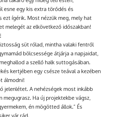
ha takaró egy hideg téli estén;
 esne egy kis extra törődés és
s ezt ígérik. Most nézzük meg, mely hat
tet melegét az elkövetkező időszakban!
E
osság süt rólad, mintha valaki fentről
gymamád bölcsessége átjárja a napjaidat,
 meghallod a szellő halk suttogásában.
kés kertjében egy csésze teával a kezében
ot álmodni!
ó jelenlétet. A nehézségek most inkább
n megugrasz. Ha új projektekbe vágsz,
gyermekem, én mögötted állok.” És
iker vár rád.