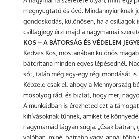
A nagymama szeretete olyan, mint egy pu
megnyugtató és óvó. Mindannyiunknak jól
gondoskodás, különösen, ha a csillagok i
csillagjegy érzi majd a nagymamai szere
KOS – A BÁTORSÁG ÉS VÉDELEM JEGY
Kedves Kos, mostanában különös magabizt
bátorítana minden egyes lépésednél. Na
sőt, talán még egy-egy régi mondását is
Képzeld csak el, ahogy a Mennyország bé
mosolyog rád, és biztat, hogy merj nagy
A munkádban is érezheted ezt a támogat
kihívásoknak tűnnek, amiket te könnyedé
nagymamád lágyan súgja: „Csak bátran, 
valóban, minél bátrabb vagy, annál több s