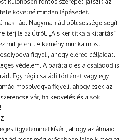
ost különösen fontos szerepet játszik az
tete követné minden lépésedet.
várnak rád. Nagymamád bölcsessége segít
térj le az útról. „A siker titka a kitartás”
ez mit jelent. A kemény munka most
lyogva figyeli, ahogy eléred céljaidat.
leges védelem. A barátaid és a családod is
rád. Egy régi családi történet vagy egy
amád mosolyogva figyeli, ahogy ezek az
szerencse vár, ha kedvelés és a sok
!
SZ
ges figyelemmel kíséri, ahogy az álmaid
ntáziád most még erősebben jelenik meg az