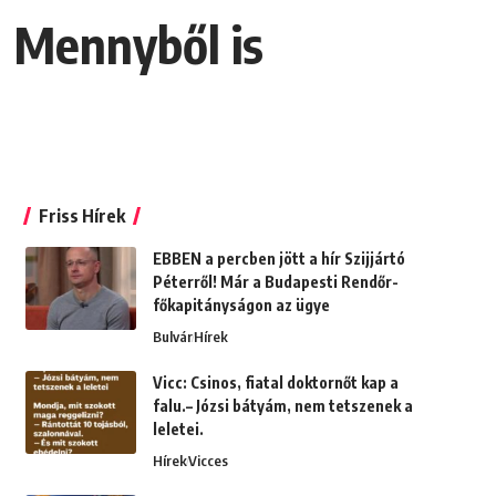
a Mennyből is
Friss Hírek
EBBEN a percben jött a hír Szijjártó
Péterről! Már a Budapesti Rendőr-
főkapitányságon az ügye
Bulvár
Hírek
Vicc: Csinos, fiatal doktornőt kap a
falu.– Józsi bátyám, nem tetszenek a
leletei.
Hírek
Vicces