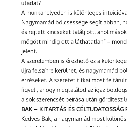
utadat?
A munkahelyeden is különleges intuícióval
Nagymamád bölcsessége segít abban, h
és rejtett kincseket találj ott, ahol más
mögött mindig ott a láthatatlan” – mond
jelent.
A szerelemben is érezhető ez a különlege
újra felszínre kerülhet, és nagymamád böl
érzéseket. A szeretet titkai most feltá
figyeli, ahogy megtalálod az igaz boldog
a sok szerencsét beírása után gördítesz l
BAK – KITARTÁS ÉS CÉLTUDATOSSÁG
Kedves Bak, a nagymamád most különös fi