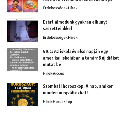
Érdekességek
Hírek
Ezért álmodunk gyakran elhunyt
szeretteinkkel
Érdekességek
Hírek
VICC: Az iskolaév első napján egy
amerikai iskolában a tanárnő új diákot
mutat be
Hírek
Vicces
Szombati horoszkóp: A nap, amikor
minden megváltozhat!
Hírek
Horoszkóp