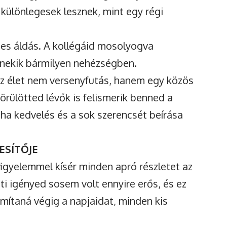
különlegesek lesznek, mint egy régi
ges áldás. A kollégáid mosolyogva
z nekik bármilyen nehézségben.
z élet nem versenyfutás, hanem egy közös
körülötted lévők is felismerik benned a
 ha kedvelés és a sok szerencsét beírása
ESÍTŐJE
gyelemmel kísér minden apró részletet az
ti igényed sosem volt ennyire erős, és ez
ítaná végig a napjaidat, minden kis