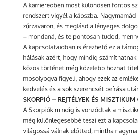
A karrieredben most különösen fontos sz
rendszert vigyél a káoszba. Nagymamád b
zűrzavaron, és meglásd a lényeges dolgok
– mondaná, és te pontosan tudod, menny
A kapcsolataidban is érezhető ez a támog
hálásak azért, hogy mindig számíthatnak 
közös történet még közelebb hozhat ti
mosolyogva figyeli, ahogy ezek az emléke
kedvelés és a sok szerencsét beírása után
SKORPIÓ – REJTÉLYEK ÉS MISZTIKUM
A Skorpiók mindig is vonzódtak a miszt
még különlegesebbé teszi ezt a kapcsolat
világossá válnak előtted, mintha nagym