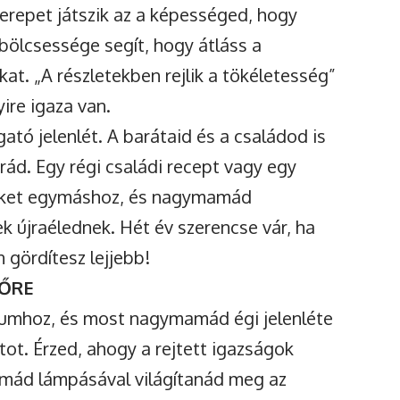
erepet játszik az a képességed, hogy
ölcsessége segít, hogy átláss a
at. „A részletekben rejlik a tökéletesség”
ire igaza van.
ató jelenlét. A barátaid és a családod is
rád. Egy régi családi recept vagy egy
teket egymáshoz, és nagymamád
k újraélednek. Hét év szerencse vár, ha
 gördítesz lejjebb!
 ŐRE
ikumhoz, és most nagymamád égi jelenléte
ot. Érzed, ahogy a rejtett igazságok
amád lámpásával világítanád meg az