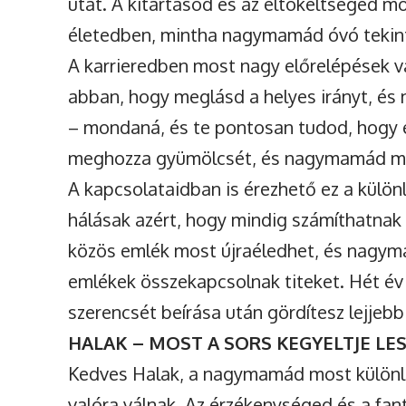
utat. A kitartásod és az eltökéltséged m
életedben, mintha nagymamád óvó tekin
A karrieredben most nagy előrelépések 
abban, hogy meglásd a helyes irányt, és ne 
– mondaná, és te pontosan tudod, hogy 
meghozza gyümölcsét, és nagymamád moso
A kapcsolataidban is érezhető ez a külön
hálásak azért, hogy mindig számíthatnak 
közös emlék most újraéledhet, és nagym
emlékek összekapcsolnak titeket. Hét év 
szerencsét beírása után gördítesz lejjebb
HALAK – MOST A SORS KEGYELTJE LE
Kedves Halak, a nagymamád most különle
valóra válnak. Az érzékenységed és a fa