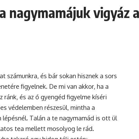
re a nagymamájuk vigyáz 
gat számunkra, és bár sokan hisznek a sors
netére figyelnek. De mi van akkor, ha a
ránk, és az ő gyengéd figyelme kíséri
ges védelemben részesül, mintha a
lépésnél. Talán a te nagymamád is ott ül
llatos tea mellett mosolyog le rád.