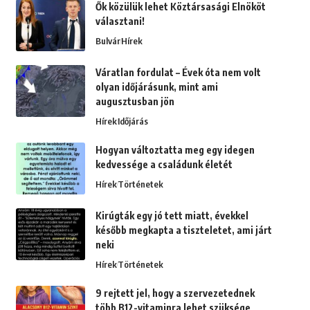
Ők közülük lehet Köztársasági Elnököt
választani!
Bulvár
Hírek
Váratlan fordulat – Évek óta nem volt
olyan időjárásunk, mint ami
augusztusban jön
Hírek
Időjárás
Hogyan változtatta meg egy idegen
kedvessége a családunk életét
Hírek
Történetek
Kirúgták egy jó tett miatt, évekkel
később megkapta a tiszteletet, ami járt
neki
Hírek
Történetek
9 rejtett jel, hogy a szervezetednek
több B12-vitaminra lehet szüksége