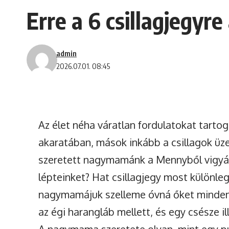
Erre a 6 csillagjegy
admin
2026.07.01. 08:45
Az élet néha váratlan fordulatokat tarto
akaratában, mások inkább a csillagok üze
szeretett nagymamánk a Mennyből vigyáz 
lépteinket? Hat csillagjegy most különle
nagymamájuk szelleme óvná őket minden 
az égi harangláb mellett, és egy csésze i