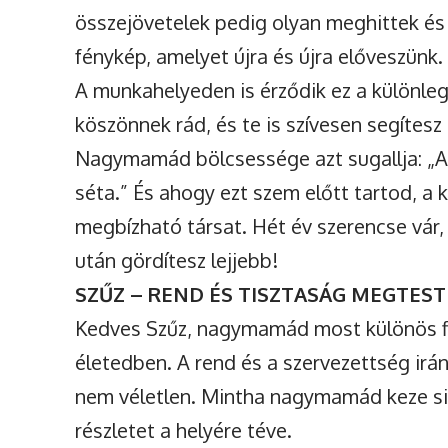
összejövetelek pedig olyan meghittek és 
fénykép, amelyet újra és újra előveszünk.
A munkahelyeden is érződik ez a különle
köszönnek rád, és te is szívesen segítes
Nagymamád bölcsessége azt sugallja: „A
séta.” És ahogy ezt szem előtt tartod, a 
megbízható társat. Hét év szerencse vár,
után gördítesz lejjebb!
SZŰZ – REND ÉS TISZTASÁG MEGTEST
Kedves Szűz, nagymamád most különös fi
életedben. A rend és a szervezettség irán
nem véletlen. Mintha nagymamád keze sim
részletet a helyére téve.