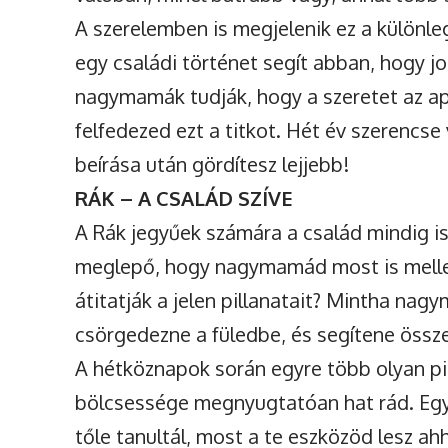
A szerelemben is megjelenik ez a különl
egy családi történet segít abban, hogy 
nagymamák tudják, hogy a szeretet az apr
felfedezed ezt a titkot. Hét év szerencse
beírása után gördítesz lejjebb!
RÁK – A CSALÁD SZÍVE
A Rák jegyűek számára a család mindig is
meglepő, hogy nagymamád most is mellett
átitatják a jelen pillanatait? Mintha na
csörgedezne a füledbe, és segítene össze
A hétköznapok során egyre több olyan p
bölcsessége megnyugtatóan hat rád. Egy
tőle tanultál, most a te eszközöd lesz ah