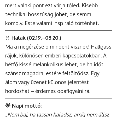
mert valaki pont ezt várja tőled. Kisebb
technikai bosszúság jöhet, de semmi
komoly. Este valami inspiráló történhet.
♓
Halak (02.19.–03.20.)
Ma a megérzéseid mindent visznek! Hallgass
rájuk, különösen emberi kapcsolatokban. A
hétfő kissé melankolikus lehet, de ha időt
szánsz magadra, estére feltöltődsz. Egy
álom vagy üzenet különös jelentést
hordozhat – érdemes odafigyelni rá.
🌟 Napi mottó:
„Nem baj, ha lassan haladsz, amíg nem állsz