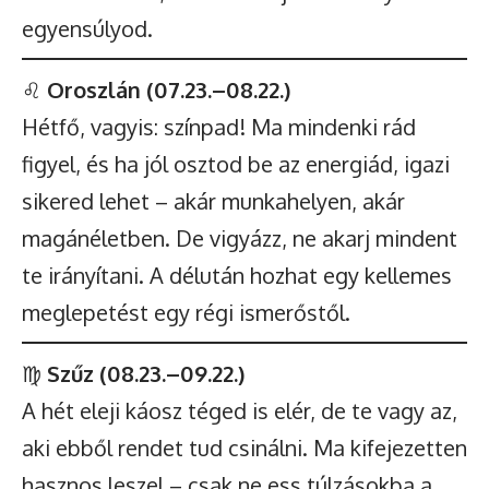
egyensúlyod.
♌
Oroszlán (07.23.–08.22.)
Hétfő, vagyis: színpad! Ma mindenki rád
figyel, és ha jól osztod be az energiád, igazi
sikered lehet – akár munkahelyen, akár
magánéletben. De vigyázz, ne akarj mindent
te irányítani. A délután hozhat egy kellemes
meglepetést egy régi ismerőstől.
♍
Szűz (08.23.–09.22.)
A hét eleji káosz téged is elér, de te vagy az,
aki ebből rendet tud csinálni. Ma kifejezetten
hasznos leszel – csak ne ess túlzásokba a