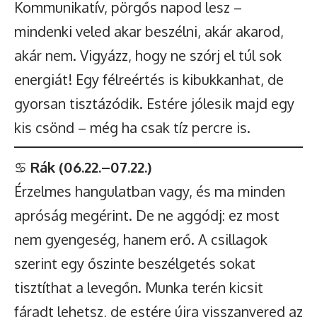
Kommunikatív, pörgős napod lesz –
mindenki veled akar beszélni, akár akarod,
akár nem. Vigyázz, hogy ne szórj el túl sok
energiát! Egy félreértés is kibukkanhat, de
gyorsan tisztázódik. Estére jólesik majd egy
kis csönd – még ha csak tíz percre is.
♋
Rák (06.22.–07.22.)
Érzelmes hangulatban vagy, és ma minden
apróság megérint. De ne aggódj: ez most
nem gyengeség, hanem erő. A csillagok
szerint egy őszinte beszélgetés sokat
tisztíthat a levegőn. Munka terén kicsit
fáradt lehetsz, de estére újra visszanyered az