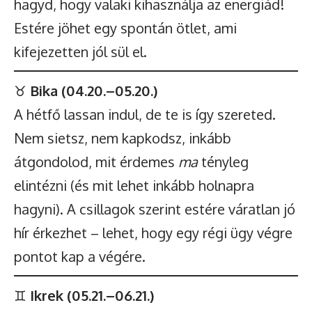
hagyd, hogy valaki kihasználja az energiád!
Estére jöhet egy spontán ötlet, ami
kifejezetten jól sül el.
♉
Bika (04.20.–05.20.)
A hétfő lassan indul, de te is így szereted.
Nem sietsz, nem kapkodsz, inkább
átgondolod, mit érdemes
ma
tényleg
elintézni (és mit lehet inkább holnapra
hagyni). A csillagok szerint estére váratlan jó
hír érkezhet – lehet, hogy egy régi ügy végre
pontot kap a végére.
♊
Ikrek (05.21.–06.21.)