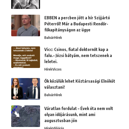
EBBEN a percben jött a hír Szijjártó
Péterről! Már a Budapesti Rendőr-
főkapitányságon az ügye
Bulvár
Hírek
Vicc: Csinos, fiatal doktornőt kap a
falu.– Józsi bátyám, nem tetszenek a
leletei.
Hírek
Vicces
Ők közülük lehet Köztársasági Elnököt
választani!
Bulvár
Hírek
Váratlan fordulat – Évek óta nem volt
olyan időjárásunk, mint ami
augusztusban jön
Hírek
Időjárás