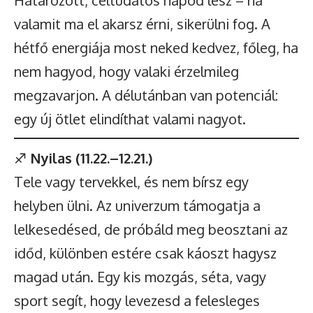
Határozott, céltudatos napod lesz – ha
valamit ma el akarsz érni, sikerülni fog. A
hétfő energiája most neked kedvez, főleg, ha
nem hagyod, hogy valaki érzelmileg
megzavarjon. A délutánban van potenciál:
egy új ötlet elindíthat valami nagyot.
♐
Nyilas (11.22.–12.21.)
Tele vagy tervekkel, és nem bírsz egy
helyben ülni. Az univerzum támogatja a
lelkesedésed, de próbáld meg beosztani az
időd, különben estére csak káoszt hagysz
magad után. Egy kis mozgás, séta, vagy
sport segít, hogy levezesd a felesleges