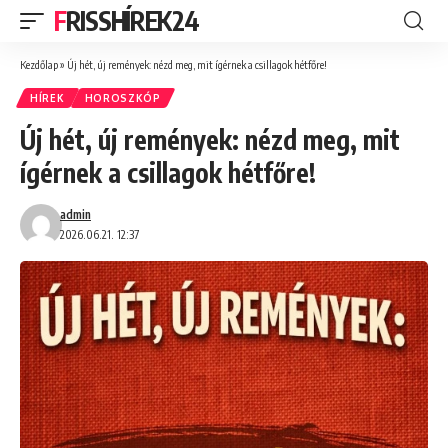
FRISSHÍREK24
Kezdőlap
»
Új hét, új remények: nézd meg, mit ígérnek a csillagok hétfőre!
HÍREK
HOROSZKÓP
Új hét, új remények: nézd meg, mit
ígérnek a csillagok hétfőre!
admin
2026.06.21. 12:37