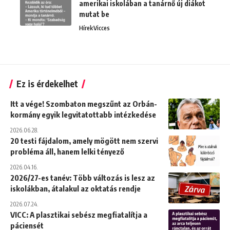
amerikai iskolában a tanárnő új diákot
mutat be
Hírek
Vicces
Ez is érdekelhet
Itt a vége! Szombaton megszűnt az Orbán-
kormány egyik legvitatottabb intézkedése
2026.06.28.
20 testi fájdalom, amely mögött nem szervi
probléma áll, hanem lelki tényező
2026.04.16.
2026/27-es tanév: Több változás is lesz az
iskolákban, átalakul az oktatás rendje
2026.07.24.
VICC: A plasztikai sebész megfiatalítja a
páciensét