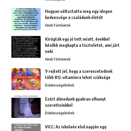
Hogyan változtatta meg egy idegen
kedvessége a családunk életét
Hírek
Történetek
Kirúgták egy jó tett miatt, évekkel
később megkapta a tiszteletet, ami járt
neki
Hírek
Történetek
9 rejtett jel, hogy a szervezetednek
több B12-vitaminra lehet szüksége
Érdekességek
Hírek
Ezért álmodunk gyakran elhunyt
szeretteinkkel
Érdekességek
Hírek
VICC: Az iskolaév első napján egy