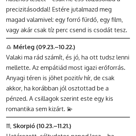
precizitásoddal! Estére jutalmazd meg
magad valamivel: egy forró fürdő, egy film,
vagy akár csak tíz perc csend is csodát tesz.
♎
Mérleg (09.23.–10.22.)
Valaki ma rád számít, és jó, ha ott tudsz lenni
mellette. Az empátiád most igazi erőforrás.
Anyagi téren is jöhet pozitív hír, de csak
akkor, ha korábban jól osztottad be a
pénzed. A csillagok szerint este egy kis
romantika sem kizárt. 💫
♏
Skorpió (10.23.–11.21.)