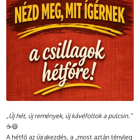
„Új hét, új remények, új kávéfoltok a pulcsin.”
☕😄
A hétfő az újrakezdés, a „most aztán tényleg