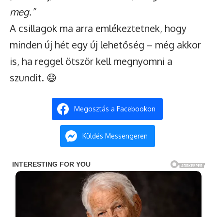
meg.”
A csillagok ma arra emlékeztetnek, hogy
minden új hét egy új lehetőség – még akkor
is, ha reggel ötször kell megnyomni a
szundit. 😄
Megosztás a Facebookon
Küldés Messengeren