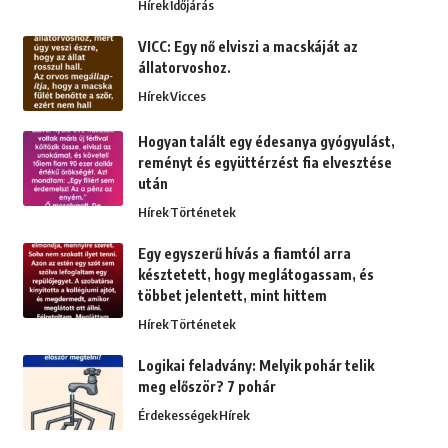
Hírek
Időjárás
VICC: Egy nő elviszi a macskáját az
állatorvoshoz.
Hírek
Vicces
Hogyan talált egy édesanya gyógyulást,
reményt és együttérzést fia elvesztése
után
Hírek
Történetek
Egy egyszerű hívás a fiamtól arra
késztetett, hogy meglátogassam, és
többet jelentett, mint hittem
Hírek
Történetek
Logikai feladvány: Melyik pohár telik
meg először? 7 pohár
Érdekességek
Hírek