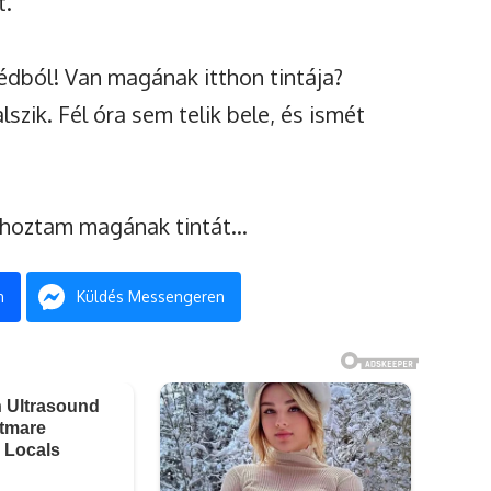
t.
édból! Van magának itthon tintája?
szik. Fél óra sem telik bele, és ismét
, hoztam magának tintát…
n
Küldés Messengeren