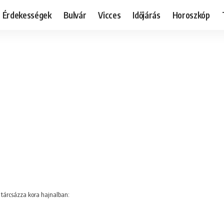
Érdekességek
Bulvár
Vicces
Időjárás
Horoszkóp
t tárcsázza kora hajnalban: