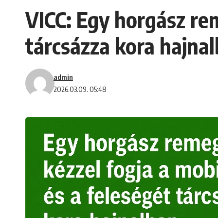
VICC: Egy horgász rem
tárcsázza kora hajnal
admin
2026.03.09. 05:48