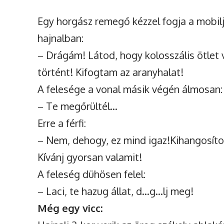
Egy horgász remegő kézzel fogja a mobilj
hajnalban:
– Drágám! Látod, hogy kolosszális ötlet 
történt! Kifogtam az aranyhalat!
A felesége a vonal másik végén álmosan:
– Te megőrültél…
Erre a férfi:
– Nem, dehogy, ez mind igaz!Kihangosítot
Kívánj gyorsan valamit!
A feleség dühösen felel:
– Laci, te hazug állat, d…g…lj meg!
Még egy vicc: