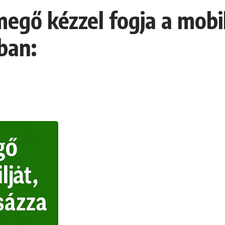
egő kézzel fogja a mobil
ban: