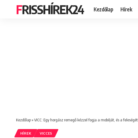
FRISSHÍREK24
Kezdőlap
Hírek
Kezdőlap
»
VICC: Egy horgász remegő kézzel fogja a mobilját, és a feleségé
HÍREK
VICCES