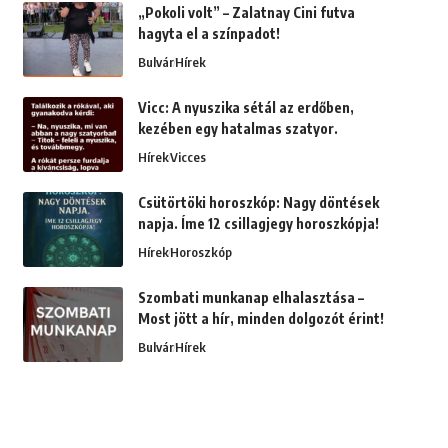
„Pokoli volt” – Zalatnay Cini futva
hagyta el a színpadot!
Bulvár
Hírek
Vicc: A nyuszika sétál az erdőben,
kezében egy hatalmas szatyor.
Hírek
Vicces
Csütörtöki horoszkóp: Nagy döntések
napja. Íme 12 csillagjegy horoszkópja!
Hírek
Horoszkóp
Szombati munkanap elhalasztása –
Most jött a hír, minden dolgozót érint!
Bulvár
Hírek