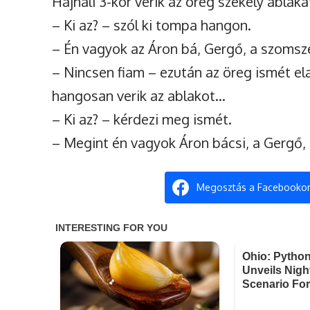
Hajnali 3-kor verik az öreg székely ablaká
– Ki az? – szól ki tompa hangon.
– Én vagyok az Áron bá, Gergő, a szomsz
– Nincsen fiam – ezután az öreg ismét elal
hangosan verik az ablakot…
– Ki az? – kérdezi meg ismét.
– Megint én vagyok Áron bácsi, a Gergő
Megosztás a Facebooko