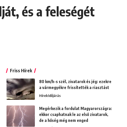
ját, és a feleségét
Friss Hírek
80 km/h-s szél, zivatarok és jég: ezekre
a vármegyékre frissítették a riasztást
Hírek
Időjárás
Megérkezik a fordulat Magyarországra:
ekkor csaphatnak le az első zivatarok,
de a hőség még nem enged