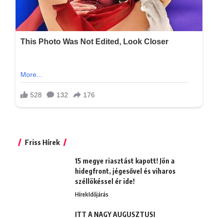
Friss Hírek
15 megye riasztást kapott! Jön a
hidegfront, jégesővel és viharos
széllökéssel ér ide!
Hírek
Időjárás
ITT A NAGY AUGUSZTUSI