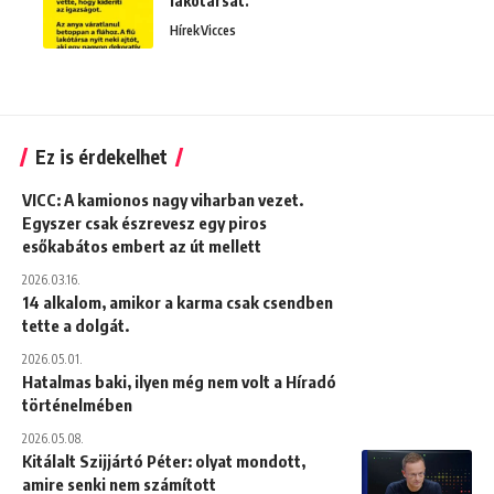
lakótársát.
Hírek
Vicces
Ez is érdekelhet
VICC: A kamionos nagy viharban vezet.
Egyszer csak észrevesz egy piros
esőkabátos embert az út mellett
2026.03.16.
14 alkalom, amikor a karma csak csendben
tette a dolgát.
2026.05.01.
Hatalmas baki, ilyen még nem volt a Híradó
történelmében
2026.05.08.
Kitálalt Szijjártó Péter: olyat mondott,
amire senki nem számított