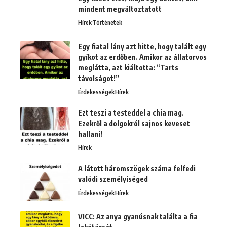
mindent megváltoztatott
Hírek
Történetek
Egy fiatal lány azt hitte, hogy talált egy
gyíkot az erdőben. Amikor az állatorvos
meglátta, azt kiáltotta: “Tarts
távolságot!”
Érdekességek
Hírek
Ezt teszi a testeddel a chia mag.
Ezekről a dolgokról sajnos keveset
hallani!
Hírek
A látott háromszögek száma felfedi
valódi személyiséged
Érdekességek
Hírek
VICC: Az anya gyanúsnak találta a fia