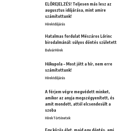
ELŐREJELZÉS! Teljesen más lesz az
augusztus időjárása, mint amire
számítottunk!
Hírek
Időjárás
Hatalmas fordulat Mészáros Lőrinc
birodalmánál: súlyos döntés született
Bulvár
Hírek
Hőkupola – Most jött a hír, nem erre
számítottunk!
Hírek
Időjárás
A férjem végre megvédett minket,
amikor az anyja megszégyenített, és
amit mondott, attól elcsendesült a
szoba
Hírek
Történetek
Egy közös élet, majd egy döntés, ami