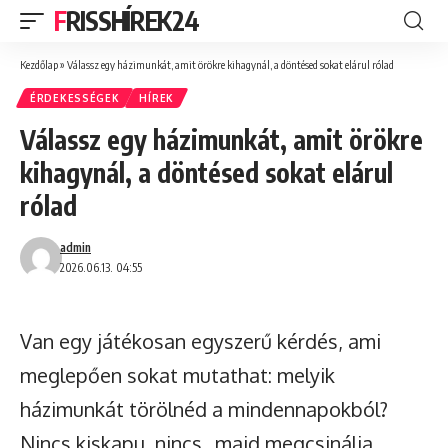
FRISSHÍREK24
Kezdőlap
»
Válassz egy házimunkát, amit örökre kihagynál, a döntésed sokat elárul rólad
ÉRDEKESSÉGEK
HÍREK
Válassz egy házimunkát, amit örökre
kihagynál, a döntésed sokat elárul
rólad
admin
2026.06.13. 04:55
Van egy játékosan egyszerű kérdés, ami
meglepően sokat mutathat: melyik
házimunkát törölnéd a mindennapokból?
Nincs kiskapu, nincs „majd megcsinálja