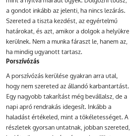
mint a nyitva maradt ügyek. Dolgozni tudsz,
a gondot inkább az jelenti, ha nincs lezárás.
Szereted a tiszta kezdést, az egyértelmű
határokat, és azt, amikor a dolgok a helyükre
kerülnek. Nem a munka fáraszt le, hanem az,
ha mindig ugyanott tartasz.
Porszívózás
A porszívózás kerülése gyakran arra utal,
hogy nem szereted az állandó karbantartást.
Egy nagyobb takarítást még bevállalsz, de a
napi apró rendrakás idegesít. Inkább a
haladást értékeled, mint a tökéletességet. A
részletek gyorsan untatnak, jobban szereted,