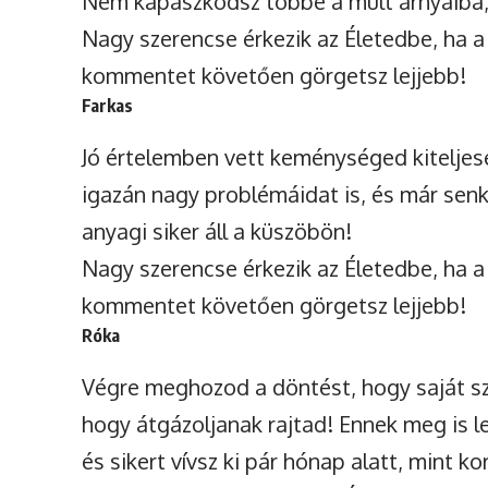
Nem kapaszkodsz többé a múlt árnyaiba, 
Nagy szerencse érkezik az Életedbe, ha a
kommentet követően görgetsz lejjebb!
Farkas
Jó értelemben vett keménységed kitelje
igazán nagy problémáidat is, és már senk
anyagi siker áll a küszöbön!
Nagy szerencse érkezik az Életedbe, ha a
kommentet követően görgetsz lejjebb!
Róka
Végre meghozod a döntést, hogy saját sz
hogy átgázoljanak rajtad! Ennek meg is l
és sikert vívsz ki pár hónap alatt, mint k