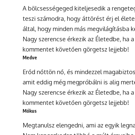
A bölcsességeged kiteljesedik a rengeteg
teszi számodra, hogy áttörést érj el éle
által, hogy minden más megvilágításba ke
Nagy szerencse érkezik az Életedbe, ha a
kommentet követően görgetsz lejjebb!
Medve
Erőd nőttön nő, és mindezzel magabiztos
amit eddig még megpróbálni is alig merté
Nagy szerencse érkezik az Életedbe, ha a
kommentet követően görgetsz lejjebb!
Mókus
Megtanulsz elengedni, ami az egyik leg