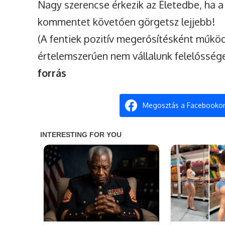
Nagy szerencse érkezik az Életedbe, ha a
kommentet követően görgetsz lejjebb!
(A fentiek pozitív megerősítésként műkö
értelemszerűen nem vállalunk felelőssége
forrás
Megosztás a Facebooko