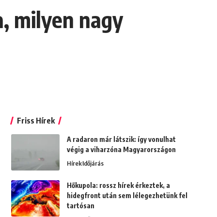
a, milyen nagy
Friss Hírek
A radaron már látszik: így vonulhat
végig a viharzóna Magyarországon
Hírek
Időjárás
Hőkupola: rossz hírek érkeztek, a
hidegfront után sem lélegezhetünk fel
tartósan