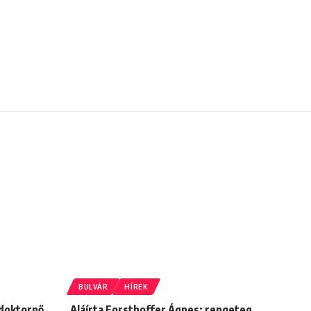
BULVÁR
HÍREK
 doktornő
Aláírta Forsthoffer Ágnes: rengeteg