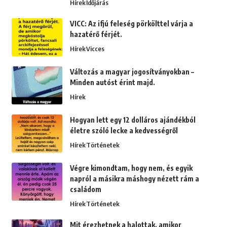
Hírek
Időjárás
VICC: Az ifjú feleség pörkölttel várja a
hazatérő férjét.
Hírek
Vicces
Változás a magyar jogosítványokban –
Minden autóst érint majd.
Hírek
Hogyan lett egy 12 dolláros ajándékból
életre szóló lecke a kedvességről
Hírek
Történetek
Végre kimondtam, hogy nem, és egyik
napról a másikra máshogy nézett rám a
családom
Hírek
Történetek
Mit érezhetnek a halottak, amikor