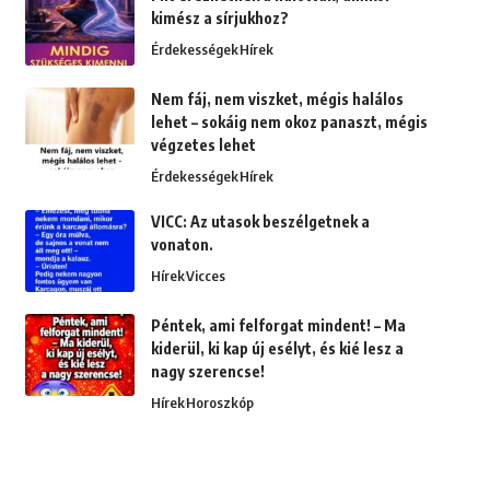
kimész a sírjukhoz?
Érdekességek
Hírek
Nem fáj, nem viszket, mégis halálos
lehet – sokáig nem okoz panaszt, mégis
végzetes lehet
Érdekességek
Hírek
VICC: Az utasok beszélgetnek a
vonaton.
Hírek
Vicces
Péntek, ami felforgat mindent! – Ma
kiderül, ki kap új esélyt, és kié lesz a
nagy szerencse!
Hírek
Horoszkóp