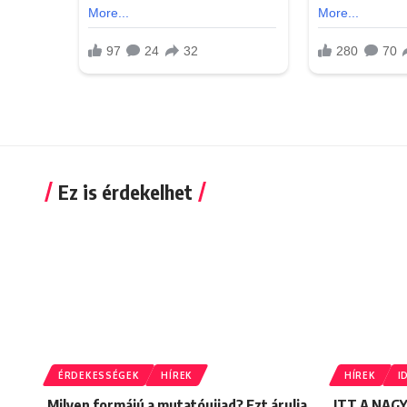
Ez is érdekelhet
ÉRDEKESSÉGEK
HÍREK
HÍREK
I
Milyen formájú a mutatóujjad? Ezt árulja
ITT A NAG