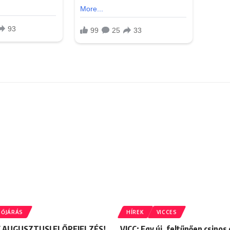
DŐJÁRÁS
HÍREK
VICCES
Y AUGUSZTUSI ELŐREJELZÉS!
VICC: Egy új, feltűnően csinos