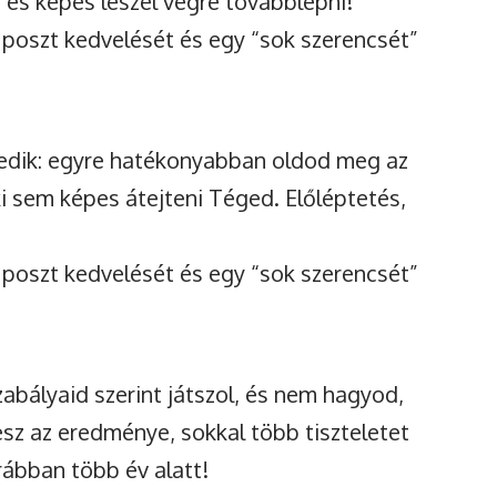
és képes leszel végre továbblépni!
 poszt kedvelését és egy “sok szerencsét”
sedik: egyre hatékonyabban oldod meg az
i sem képes átejteni Téged. Előléptetés,
 poszt kedvelését és egy “sok szerencsét”
abályaid szerint játszol, és nem hagyod,
esz az eredménye, sokkal több tiszteletet
orábban több év alatt!