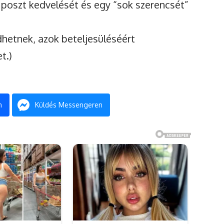
 poszt kedvelését és egy “sok szerencsét”
dhetnek, azok beteljesüléséért
t.)
n
Küldés Messengeren