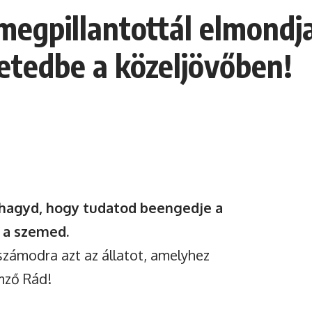
 megpillantottál elmondj
letedbe a közeljövőben!
s hagyd, hogy tudatod beengedje a
 a szemed.
 számodra azt az állatot, amelyhez
mző Rád!