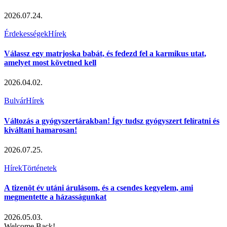
2026.07.24.
Érdekességek
Hírek
Válassz egy matrjoska babát, és fedezd fel a karmikus utat,
amelyet most követned kell
2026.04.02.
Bulvár
Hírek
Változás a gyógyszertárakban! Így tudsz gyógyszert felíratni és
kiváltani hamarosan!
2026.07.25.
Hírek
Történetek
A tizenöt év utáni árulásom, és a csendes kegyelem, ami
megmentette a házasságunkat
2026.05.03.
Welcome Back!