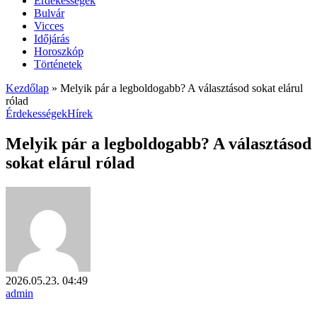
Érdekességek
Bulvár
Vicces
Időjárás
Horoszkóp
Történetek
Kezdőlap
»
Melyik pár a legboldogabb? A választásod sokat elárul
rólad
Érdekességek
Hírek
Melyik pár a legboldogabb? A választásod
sokat elárul rólad
2026.05.23. 04:49
admin