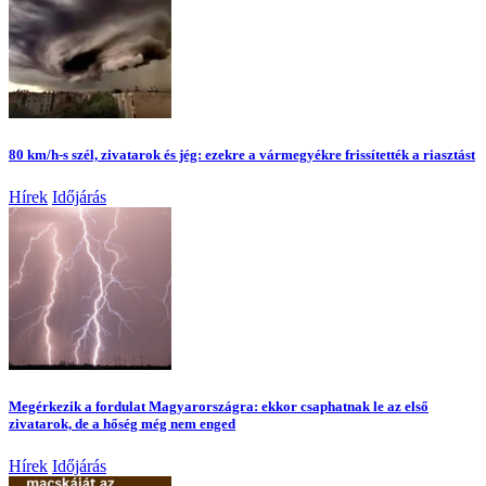
80 km/h-s szél, zivatarok és jég: ezekre a vármegyékre frissítették a riasztást
Hírek
Időjárás
Megérkezik a fordulat Magyarországra: ekkor csaphatnak le az első
zivatarok, de a hőség még nem enged
Hírek
Időjárás