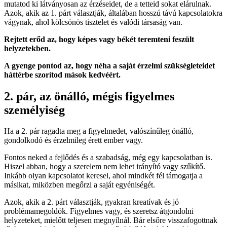
mutatod ki látványosan az érzéseidet, de a tetteid sokat elárulnak.
Azok, akik az 1. párt választják, általában hosszú távú kapcsolatokra
vágynak, ahol kölcsönös tisztelet és valódi társaság van.
Rejtett erőd az, hogy képes vagy békét teremteni feszült
helyzetekben.
A gyenge pontod az, hogy néha a saját érzelmi szükségleteidet
háttérbe szorítod mások kedvéért.
2. pár, az önálló, mégis figyelmes
személyiség
Ha a 2. pár ragadta meg a figyelmedet, valószínűleg önálló,
gondolkodó és érzelmileg érett ember vagy.
Fontos neked a fejlődés és a szabadság, még egy kapcsolatban is.
Hiszel abban, hogy a szerelem nem lehet irányító vagy szűkítő.
Inkább olyan kapcsolatot keresel, ahol mindkét fél támogatja a
másikat, miközben megőrzi a saját egyéniségét.
Azok, akik a 2. párt választják, gyakran kreatívak és jó
problémamegoldók. Figyelmes vagy, és szeretsz átgondolni
helyzeteket, mielőtt teljesen megnyílnál. Bár elsőre visszafogottnak