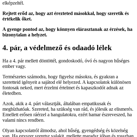
elképzeltél.
Rejtett erőd az, hogy azt érezteted másokkal, hogy szeretik és
értékelik őket.
A gyenge pontod az, hogy könnyen elárasztanak az érzések, ha
bizonytalan a helyzet.
4. pár, a védelmező és odaadó lélek
Ha a 4. pár mellett döntöttél, gondoskodó, óvó és nagyon hűséges
ember vagy.
Természetes számodra, hogy figyelsz másokra, és gyakran a
szeretteid igényeit a sajátod elé helyezed. A kapcsolatok különösen
fontosak neked, mert érzelmi értelmet és kapaszkodót adnak az
életedben.
Azok, akik a 4. párt választják, általában empatikusak és
megbízhatóak. Szereted, ha szükség van rád, és jólesik az elismerés.
Emellett erősen ráérzel a hangulatokra, ezért hamar észreveszed, ha
valami nincs rendben.
Olyan kapcsolatról álmodsz, ahol hűség, gyengédség és közelség
van. Ha egyszer szeretsz valakit, mellette maradsz jóban és rosszban