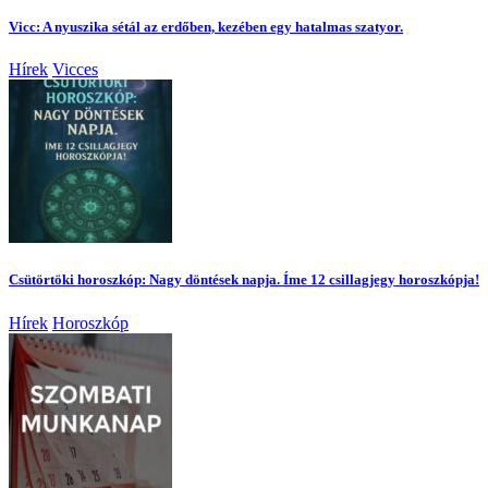
Vicc: A nyuszika sétál az erdőben, kezében egy hatalmas szatyor.
Hírek
Vicces
Csütörtöki horoszkóp: Nagy döntések napja. Íme 12 csillagjegy horoszkópja!
Hírek
Horoszkóp