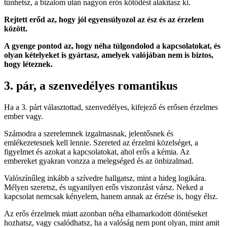
tűnhetsz, a bizalom után nagyon erős kötődést alakítasz ki.
Rejtett erőd az, hogy jól egyensúlyozol az ész és az érzelem
között.
A gyenge pontod az, hogy néha túlgondolod a kapcsolatokat, és
olyan kételyeket is gyártasz, amelyek valójában nem is biztos,
hogy léteznek.
3. pár, a szenvedélyes romantikus
Ha a 3. párt választottad, szenvedélyes, kifejező és erősen érzelmes
ember vagy.
Számodra a szerelemnek izgalmasnak, jelentősnek és
emlékezetesnek kell lennie. Szereted az érzelmi közelséget, a
figyelmet és azokat a kapcsolatokat, ahol erős a kémia. Az
embereket gyakran vonzza a melegséged és az önbizalmad.
Valószínűleg inkább a szívedre hallgatsz, mint a hideg logikára.
Mélyen szeretsz, és ugyanilyen erős viszonzást vársz. Neked a
kapcsolat nemcsak kényelem, hanem annak az érzése is, hogy élsz.
Az erős érzelmek miatt azonban néha elhamarkodott döntéseket
hozhatsz, vagy csalódhatsz, ha a valóság nem pont olyan, mint amit