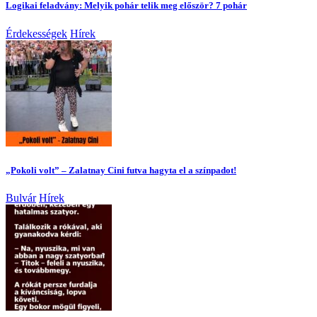
Logikai feladvány: Melyik pohár telik meg először? 7 pohár
Érdekességek
Hírek
„Pokoli volt” – Zalatnay Cini futva hagyta el a színpadot!
Bulvár
Hírek