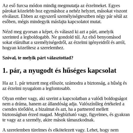
Az eső furcsa módon mindig megmutatja az érzelmeket. Egyes
párokat közelebb hoz egymáshoz a nehéz helyzet, másokat viszont
elválaszt. Ebben az egyszerű személyiségtesztben négy pár sétál az
esőben, mégis mindegyik másfajta kapcsolatot mutat.
Nézd meg gyorsan a képet, és válaszd ki azt a párt, amelyik
szerinted a legboldogabb. Ne gondold túl. Az első benyomásod
sokat elárulhat a személyiségedről, az érzelmi igényeidről és arról,
hogyan közelítesz a szerelemhez.
Szóval, te melyik párt választottad?
1. pár, a nyugodt és hűséges kapcsolat
Ha az 1. pár tetszett meg először, számodra a biztonság, a hűség és
az érzelmi nyugalom a legfontosabb.
Olyan ember vagy, aki szerint a kapcsolatban a valódi boldogságot
nem a dráma, hanem az állandóság adja. Valószínűleg értékeled a
csendes törődést, a bizalmat és azt, ha a partnered mellett
biztonságban érzed magad. Megbízható vagy, figyelmes, és gyakran
te vagy az a személy, akire mások támaszkodnak.
A szerelemben türelmes és elkötelezett vagy. Lehet, hogy nem