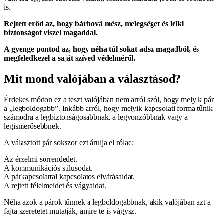
is.
Rejtett erőd az, hogy bárhová mész, melegséget és lelki
biztonságot viszel magaddal.
A gyenge pontod az, hogy néha túl sokat adsz magadból, és
megfeledkezel a saját szíved védelméről.
Mit mond valójában a választásod?
Érdekes módon ez a teszt valójában nem arról szól, hogy melyik pár
a „legboldogabb”. Inkább arról, hogy melyik kapcsolati forma tűnik
számodra a legbiztonságosabbnak, a legvonzóbbnak vagy a
legismerősebbnek.
A választott pár sokszor ezt árulja el rólad:
Az érzelmi sorrendedet.
A kommunikációs stílusodat.
A párkapcsolattal kapcsolatos elvárásaidat.
A rejtett félelmeidet és vágyaidat.
Néha azok a párok tűnnek a legboldogabbnak, akik valójában azt a
fajta szeretetet mutatják, amire te is vágysz.