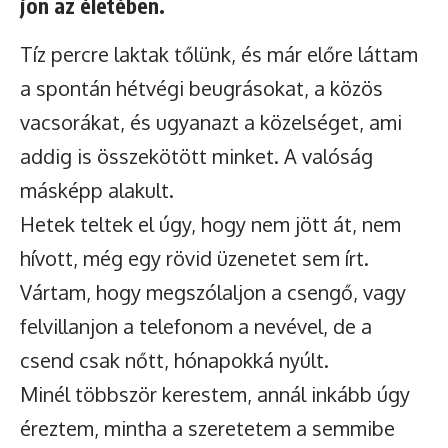
jön az életében.
Tíz percre laktak tőlünk, és már előre láttam
a spontán hétvégi beugrásokat, a közös
vacsorákat, és ugyanazt a közelséget, ami
addig is összekötött minket. A valóság
másképp alakult.
Hetek teltek el úgy, hogy nem jött át, nem
hívott, még egy rövid üzenetet sem írt.
Vártam, hogy megszólaljon a csengő, vagy
felvillanjon a telefonom a nevével, de a
csend csak nőtt, hónapokká nyúlt.
Minél többször kerestem, annál inkább úgy
éreztem, mintha a szeretetem a semmibe