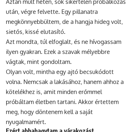
Aztán múlt héten, sok sikertelen próbálkozás
után, végre felvette. Egy pillanatra
megkönnyebbültem, de a hangja hideg volt,
sietős, kissé elutasító.
Azt mondta, túl elfoglalt, és ne hívogassam
ilyen gyakran. Ezek a szavak mélyebbre
vágtak, mint gondoltam.
Olyan volt, mintha egy ajtó becsukódott
volna. Nemcsak a lakásához, hanem ahhoz a
kötelékhez is, amit minden erőmmel
próbáltam életben tartani. Akkor értettem
meg, hogy döntenem kell a saját
nyugalmamért.
Ezért abbahagytam a várakozást.