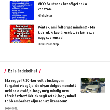
VICC: Az utasok beszélgetnek a
vonaton.
Hírek
Vicces
Péntek, ami felforgat mindent! – Ma
kiderül, ki kap új esélyt, és kié lesz a
nagy szerencse!
Hírek
Horoszkóp
Ez is érdekelhet
Ma reggel 7:30-kor volt a kislányom
forgalmi vizsgája, de olyan dolgot mondott
neki az oktatója, hogy még mindig nem
térek észhez! Kérlek segítsetek, hogy minél
több emberhez eljusson az üzenetem!
2026.06.18.