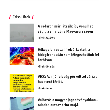
Friss Hírek
A radaron már látszik: így vonulhat
végig a viharzóna Magyarországon
Hírek
Időjárás
Hőkupola: rossz hírek érkeztek, a
hidegfront után sem lélegezhetünk fel
tartósan
Hírek
Időjárás
VICC: Az ifjú feleség pörkölttel várja a
hazatérő férjét.
Hírek
Vicces
Változás a magyar jogosítványokban –
Minden autóst érint majd.