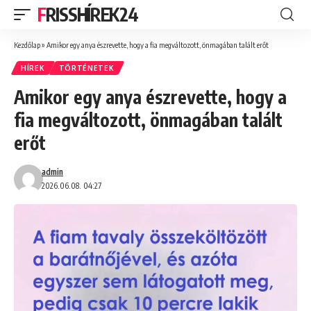
FRISSHÍREK24
Kezdőlap
»
Amikor egy anya észrevette, hogy a fia megváltozott, önmagában talált erőt
HÍREK
TÖRTÉNETEK
Amikor egy anya észrevette, hogy a
fia megváltozott, önmagában talált
erőt
admin
2026.06.08. 04:27