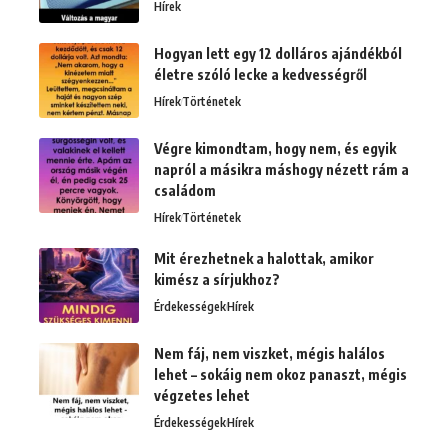
Hírek
Hogyan lett egy 12 dolláros ajándékból
életre szóló lecke a kedvességről
Hírek
Történetek
Végre kimondtam, hogy nem, és egyik
napról a másikra máshogy nézett rám a
családom
Hírek
Történetek
Mit érezhetnek a halottak, amikor
kimész a sírjukhoz?
Érdekességek
Hírek
Nem fáj, nem viszket, mégis halálos
lehet – sokáig nem okoz panaszt, mégis
végzetes lehet
Érdekességek
Hírek