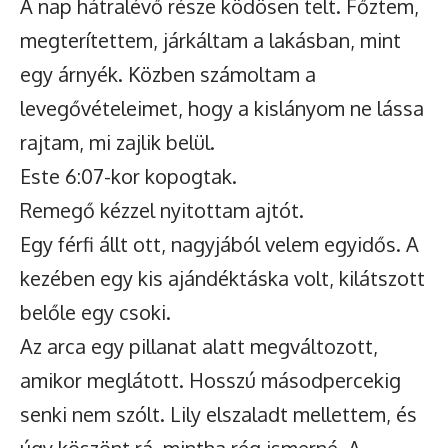
A nap hátralévő része ködösen telt. Főztem,
megterítettem, járkáltam a lakásban, mint
egy árnyék. Közben számoltam a
levegővételeimet, hogy a kislányom ne lássa
rajtam, mi zajlik belül.
Este 6:07-kor kopogtak.
Remegő kézzel nyitottam ajtót.
Egy férfi állt ott, nagyjából velem egyidős. A
kezében egy kis ajándéktáska volt, kilátszott
belőle egy csoki.
Az arca egy pillanat alatt megváltozott,
amikor meglátott. Hosszú másodpercekig
senki nem szólt. Lily elszaladt mellettem, és