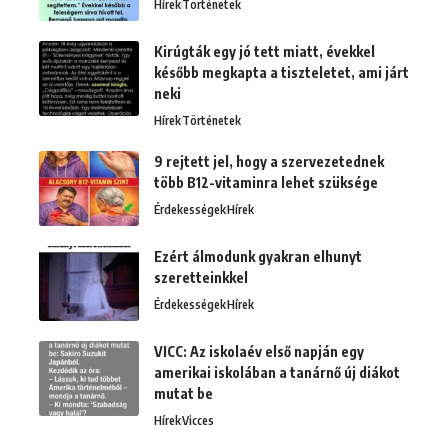
Hírek
Történetek
Kirúgták egy jó tett miatt, évekkel
később megkapta a tiszteletet, ami járt
neki
Hírek
Történetek
9 rejtett jel, hogy a szervezetednek
több B12-vitaminra lehet szüksége
Érdekességek
Hírek
Ezért álmodunk gyakran elhunyt
szeretteinkkel
Érdekességek
Hírek
VICC: Az iskolaév első napján egy
amerikai iskolában a tanárnő új diákot
mutat be
Hírek
Vicces