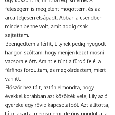
úgy köszönt rá, mintha rég ismerné. A
feleségem is megjelent mögöttem, és az
arca teljesen elsápadt. Abban a csendben
minden benne volt, amit addig csak
sejtettem.
Beengedtem a férfit, Lilynek pedig nyugodt
hangon szóltam, hogy menjen kezet mosni
vacsora előtt. Amint eltűnt a fürdő felé, a
férfihoz fordultam, és megkérdeztem, miért
van itt.
Először hezitált, aztán elmondta, hogy
évekkel korábban azt közölték vele, Lily az ő
gyereke egy rövid kapcsolatból. Azt állította,
látni akarta, megismerni, de úgy gondolta, a