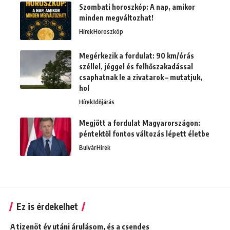
Szombati horoszkóp: A nap, amikor
minden megváltozhat!
Hírek
Horoszkóp
Megérkezik a fordulat: 90 km/órás
széllel, jéggel és felhőszakadással
csaphatnak le a zivatarok – mutatjuk,
hol
Hírek
Időjárás
Megjött a fordulat Magyarországon:
péntektől fontos változás lépett életbe
Bulvár
Hírek
Ez is érdekelhet
A tizenöt év utáni árulásom, és a csendes