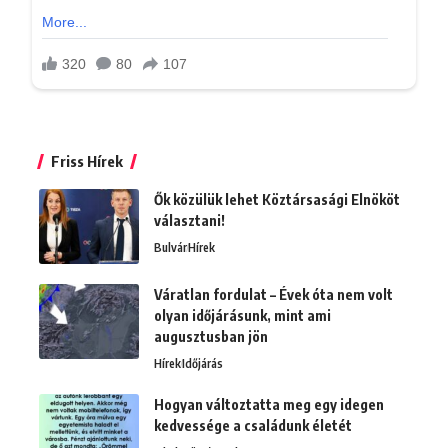
Friss Hírek
Ők közülük lehet Köztársasági Elnököt
választani!
Bulvár
Hírek
Váratlan fordulat – Évek óta nem volt
olyan időjárásunk, mint ami
augusztusban jön
Hírek
Időjárás
Hogyan változtatta meg egy idegen
kedvessége a családunk életét