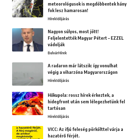
meteorológusok is megdöbbentek hány
fok lesz hamarosan!
Hírek
Időjárás
Nagyon súlyos, most jött!
Feljelentették Magyar Pétert – EZZEL
vádolják
Bulvár
Hírek
A radaron már látszik: így vonulhat
végig a viharzóna Magyarországon
Hírek
Időjárás
Hőkupola: rossz hírek érkeztek, a
hidegfront után sem lélegezhetünk fel
tartósan
Hírek
Időjárás
VICC: Az ifjú feleség pörkölttel várja a
hazatérő férjét.