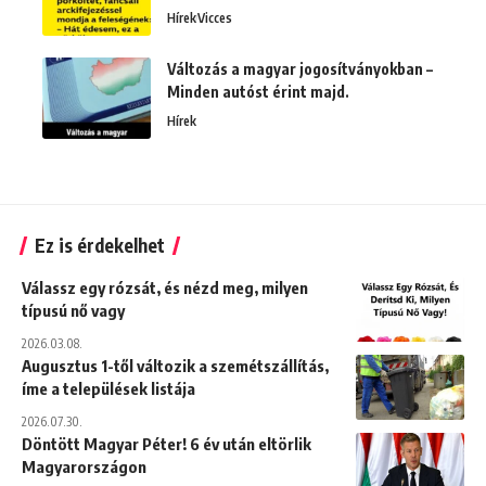
Hírek
Vicces
Változás a magyar jogosítványokban –
Minden autóst érint majd.
Hírek
Ez is érdekelhet
Válassz egy rózsát, és nézd meg, milyen
típusú nő vagy
2026.03.08.
Augusztus 1-től változik a szemétszállítás,
íme a települések listája
2026.07.30.
Döntött Magyar Péter! 6 év után eltörlik
Magyarországon