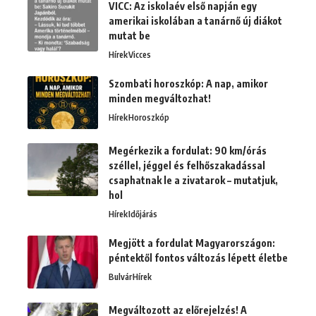
VICC: Az iskolaév első napján egy
amerikai iskolában a tanárnő új diákot
mutat be
Hírek
Vicces
Szombati horoszkóp: A nap, amikor
minden megváltozhat!
Hírek
Horoszkóp
Megérkezik a fordulat: 90 km/órás
széllel, jéggel és felhőszakadással
csaphatnak le a zivatarok – mutatjuk,
hol
Hírek
Időjárás
Megjött a fordulat Magyarországon:
péntektől fontos változás lépett életbe
Bulvár
Hírek
Megváltozott az előrejelzés! A