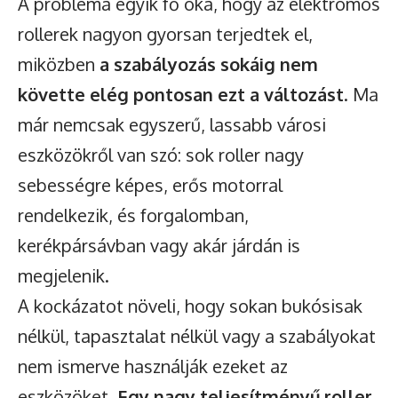
A probléma egyik fő oka, hogy az elektromos
rollerek nagyon gyorsan terjedtek el,
miközben
a szabályozás sokáig nem
követte elég pontosan ezt a változást
. Ma
már nemcsak egyszerű, lassabb városi
eszközökről van szó: sok roller nagy
sebességre képes, erős motorral
rendelkezik, és forgalomban,
kerékpársávban vagy akár járdán is
megjelenik.
A kockázatot növeli, hogy sokan bukósisak
nélkül, tapasztalat nélkül vagy a szabályokat
nem ismerve használják ezeket az
eszközöket.
Egy nagy teljesítményű roller