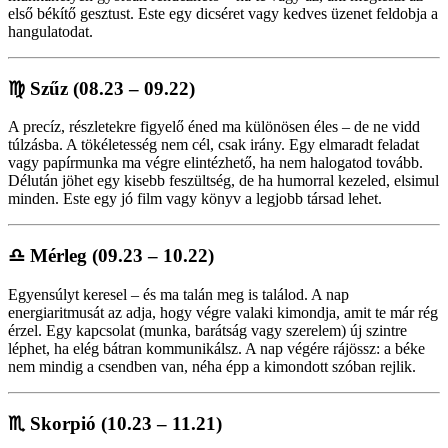
első békítő gesztust. Este egy dicséret vagy kedves üzenet feldobja a
hangulatodat.
♍
Szűz (08.23 – 09.22)
A precíz, részletekre figyelő éned ma különösen éles – de ne vidd
túlzásba. A tökéletesség nem cél, csak irány. Egy elmaradt feladat
vagy papírmunka ma végre elintézhető, ha nem halogatod tovább.
Délután jöhet egy kisebb feszültség, de ha humorral kezeled, elsimul
minden. Este egy jó film vagy könyv a legjobb társad lehet.
♎
Mérleg (09.23 – 10.22)
Egyensúlyt keresel – és ma talán meg is találod. A nap
energiaritmusát az adja, hogy végre valaki kimondja, amit te már rég
érzel. Egy kapcsolat (munka, barátság vagy szerelem) új szintre
léphet, ha elég bátran kommunikálsz. A nap végére rájössz: a béke
nem mindig a csendben van, néha épp a kimondott szóban rejlik.
♏
Skorpió (10.23 – 11.21)