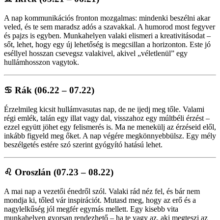
A nap kommunikációs fronton mozgalmas: mindenki beszélni akar
veled, és te sem maradsz adós a szavakkal. A humorod most fegyver
és pajzs is egyben. Munkahelyen valaki elismeri a kreativitásodat –
sőt, lehet, hogy egy új lehetőség is megcsillan a horizonton. Este jó
eséllyel hosszan csevegsz valakivel, akivel „véletlenül” egy
hullámhosszon vagytok.
♋
Rák (06.22 – 07.22)
Érzelmileg kicsit hullámvasutas nap, de ne ijedj meg tőle. Valami
régi emlék, talán egy illat vagy dal, visszahoz egy múltbéli érzést –
ezzel együtt jöhet egy felismerés is. Ma ne menekülj az érzéseid elől,
inkább figyeld meg őket. A nap végére megkönnyebbülsz. Egy mély
beszélgetés estére szó szerint gyógyító hatású lehet.
♌
Oroszlán (07.23 – 08.22)
A mai nap a vezetői énedről szól. Valaki rád néz fel, és bár nem
mondja ki, tőled vár inspirációt. Mutasd meg, hogy az erő és a
nagylelkűség jól megfér egymás mellett. Egy kisebb vita
munkahelyen gyorsan rendezhető – ha te vagy az, aki megteszi az