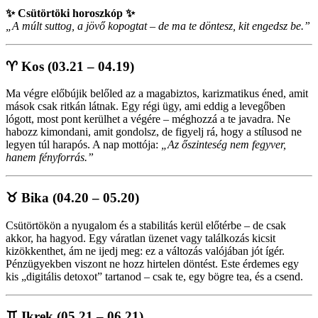
✨ Csütörtöki horoszkóp ✨
„A múlt suttog, a jövő kopogtat – de ma te döntesz, kit engedsz be.”
♈
Kos (03.21 – 04.19)
Ma végre előbújik belőled az a magabiztos, karizmatikus éned, amit
mások csak ritkán látnak. Egy régi ügy, ami eddig a levegőben
lógott, most pont kerülhet a végére – méghozzá a te javadra. Ne
habozz kimondani, amit gondolsz, de figyelj rá, hogy a stílusod ne
legyen túl harapós. A nap mottója:
„Az őszinteség nem fegyver,
hanem fényforrás.”
♉
Bika (04.20 – 05.20)
Csütörtökön a nyugalom és a stabilitás kerül előtérbe – de csak
akkor, ha hagyod. Egy váratlan üzenet vagy találkozás kicsit
kizökkenthet, ám ne ijedj meg: ez a változás valójában jót ígér.
Pénzügyekben viszont ne hozz hirtelen döntést. Este érdemes egy
kis „digitális detoxot” tartanod – csak te, egy bögre tea, és a csend.
♊
Ikrek (05.21 – 06.21)