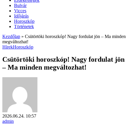
Érdekességek
Bulvár
Vicces
Időjárás
Horoszkóp
Történetek
Kezdőlap
»
Csütörtöki horoszkóp! Nagy fordulat jön – Ma minden
megváltozhat!
Hírek
Horoszkóp
Csütörtöki horoszkóp! Nagy fordulat jön
– Ma minden megváltozhat!
2026.06.24. 10:57
admin