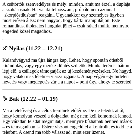
A csütörtök szenvedélyes és mély: minden, amit ma érzel, a duplája
a szokásosnak. Ha valaki felbosszant, próbáld nem azonnal
„skorpióstílusban” reagálni. Ugyanakkor egy személyes ügyben
most erősen állsz: nem hagyod, hogy bárki manipuláljon. Este
romantikus, titokzatos hangulat jöhet – csak rajtad múlik, mennyire
engeded közel magadhoz.
♐
Nyilas (11.22 – 12.21)
Kalandvágyad ma újra lángra kap. Lehet, hogy spontán ötletből
kirándulás, vagy egy merész döntés születik. Munka terén is bátran
lépj elő, a csillagok támogatják az új kezdeményezéseket. Ne hagyd,
hogy valaki más félelmei visszafogjanak. A nap végén egy hirtelen
nevetés vagy meglepetés zárja a napot – pont úgy, ahogy te szereted.
♑
Bak (12.22 – 01.19)
Ma a felelősség és a célok kerülnek előtérbe. De ne feledd: attól,
hogy komolyan veszed a dolgaidat, még nem kell komornak lenned.
Egy váratlan feladat megmutatja, mennyire bízhatnak benned mások
– és te magadban is. Estére viszont engedd el a kontrollt, és tedd le a
telefont. A csend ma több választ ad, mint ezer üzenet.