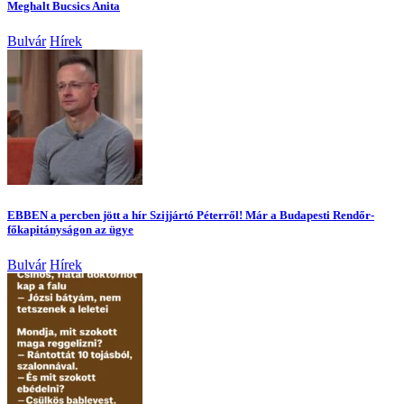
Meghalt Bucsics Anita
Bulvár
Hírek
EBBEN a percben jött a hír Szijjártó Péterről! Már a Budapesti Rendőr-
főkapitányságon az ügye
Bulvár
Hírek