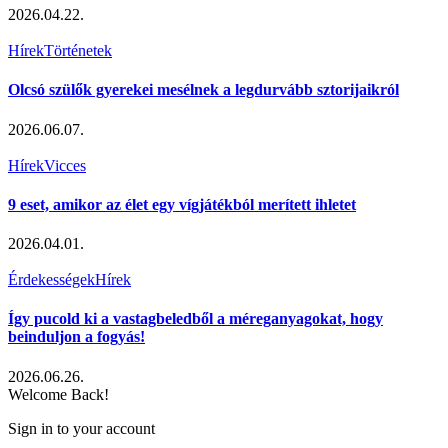
2026.04.22.
Hírek
Történetek
Olcsó szülők gyerekei mesélnek a legdurvább sztorijaikról
2026.06.07.
Hírek
Vicces
9 eset, amikor az élet egy vígjátékból merített ihletet
2026.04.01.
Érdekességek
Hírek
Így pucold ki a vastagbeledből a méreganyagokat, hogy
beinduljon a fogyás!
2026.06.26.
Welcome Back!
Sign in to your account