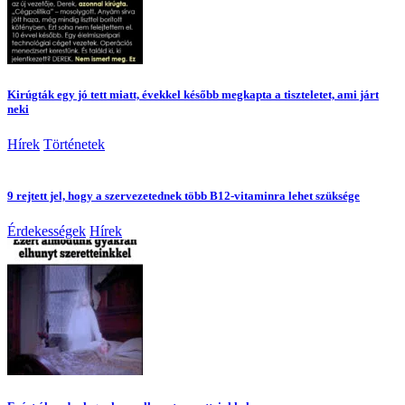
Kirúgták egy jó tett miatt, évekkel később megkapta a tiszteletet, ami járt
neki
Hírek
Történetek
9 rejtett jel, hogy a szervezetednek több B12-vitaminra lehet szüksége
Érdekességek
Hírek