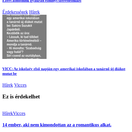
Ezért álmodunk gyakran elhunyt szeretteinkkel
Érdekességek
Hírek
VICC: Az iskolaév első napján egy amerikai iskolában a tanárnő új diákot
mutat be
Hírek
Vicces
Ez is érdekelhet
Hírek
Vicces
14 ember, aki nem kimondottan az a romantikus alkat.