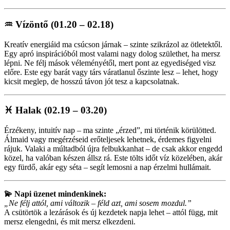
♒
Vízöntő (01.20 – 02.18)
Kreatív energiáid ma csúcson járnak – szinte szikrázol az ötletektől.
Egy apró inspirációból most valami nagy dolog születhet, ha mersz
lépni. Ne félj mások véleményétől, mert pont az egyediséged visz
előre. Este egy barát vagy társ váratlanul őszinte lesz – lehet, hogy
kicsit meglep, de hosszú távon jót tesz a kapcsolatnak.
♓
Halak (02.19 – 03.20)
Érzékeny, intuitív nap – ma szinte „érzed”, mi történik körülötted.
Álmaid vagy megérzéseid erőteljesek lehetnek, érdemes figyelni
rájuk. Valaki a múltadból újra felbukkanhat – de csak akkor engedd
közel, ha valóban készen állsz rá. Este tölts időt víz közelében, akár
egy fürdő, akár egy séta – segít lemosni a nap érzelmi hullámait.
💫 Napi üzenet mindenkinek:
„Ne félj attól, ami változik – féld azt, ami sosem mozdul.”
A csütörtök a lezárások és új kezdetek napja lehet – attól függ, mit
mersz elengedni, és mit mersz elkezdeni.