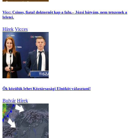
Vicc: Csinos, fiatal doktornőt kap a falu.– Józsi bátyám, nem tetszenek a
leletei.
Hírek
Vicces
Ők közülük lehet Köztársasági Elnököt választani!
Bulvár
Hírek