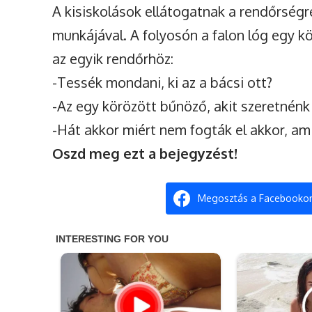
A kisiskolások ellátogatnak a rendőrség
munkájával. A folyosón a falon lóg egy k
az egyik rendőrhöz:
-Tessék mondani, ki az a bácsi ott?
-Az egy körözött bűnöző, akit szeretnénk e
-Hát akkor miért nem fogták el akkor, am
Oszd meg ezt a bejegyzést!
Megosztás a Facebooko