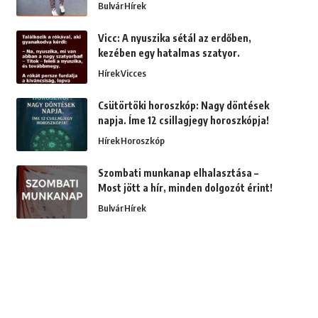
Bulvár
Hírek
Vicc: A nyuszika sétál az erdőben,
kezében egy hatalmas szatyor.
Hírek
Vicces
Csütörtöki horoszkóp: Nagy döntések
napja. Íme 12 csillagjegy horoszkópja!
Hírek
Horoszkóp
Szombati munkanap elhalasztása –
Most jött a hír, minden dolgozót érint!
Bulvár
Hírek