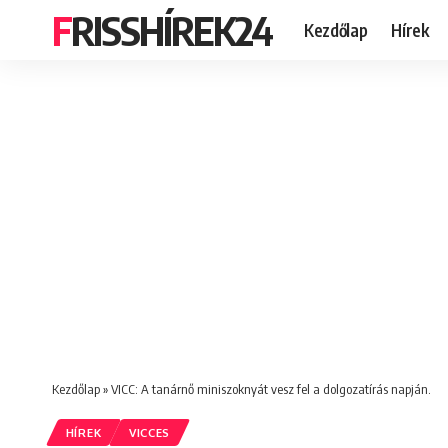
FRISSHÍREK24
Kezdőlap
Hírek
Kezdőlap
»
VICC: A tanárnő miniszoknyát vesz fel a dolgozatírás napján.
HÍREK
VICCES