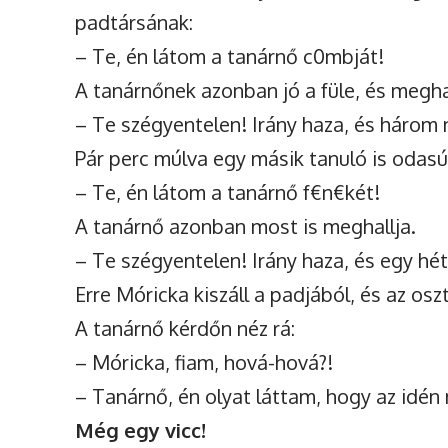
padtársának:
– Te, én látom a tanárnő c0mbját!
A tanárnőnek azonban jó a füle, és meghal
– Te szégyentelen! Irány haza, és három 
Pár perc múlva egy másik tanuló is odasú
– Te, én látom a tanárnő f€n€két!
A tanárnő azonban most is meghallja.
– Te szégyentelen! Irány haza, és egy hét
Erre Móricka kiszáll a padjából, és az oszt
A tanárnő kérdőn néz rá:
– Móricka, fiam, hová-hová?!
– Tanárnő, én olyat láttam, hogy az idén
Még egy vicc!