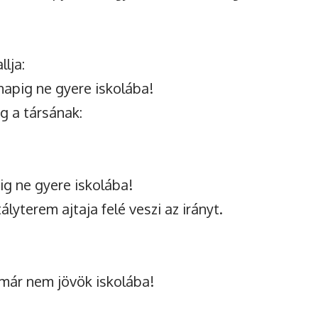
lja:
napig ne gyere iskolába!
g a társának:
ig ne gyere iskolába!
ályterem ajtaja felé veszi az irányt.
 már nem jövök iskolába!