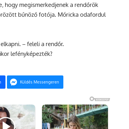
re, hogy megismerkedjenek a rendőrök
örözött bűnöző fotója. Móricka odafordul
lkapni. – feleli a rendőr.
ikor lefényképezték?
n
Küldés Messengeren