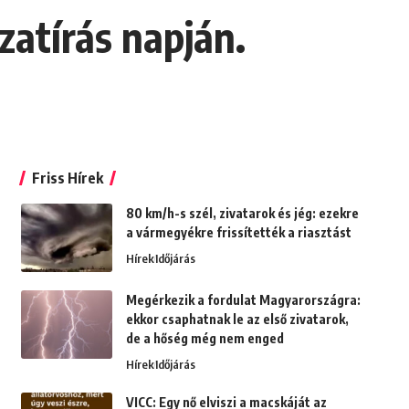
zatírás napján.
Friss Hírek
80 km/h-s szél, zivatarok és jég: ezekre
a vármegyékre frissítették a riasztást
Hírek
Időjárás
Megérkezik a fordulat Magyarországra:
ekkor csaphatnak le az első zivatarok,
de a hőség még nem enged
Hírek
Időjárás
VICC: Egy nő elviszi a macskáját az