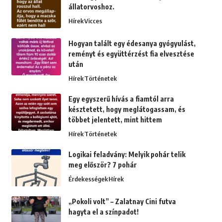
állatorvoshoz.
Hírek
Vicces
Hogyan talált egy édesanya gyógyulást,
reményt és együttérzést fia elvesztése
után
Hírek
Történetek
Egy egyszerű hívás a fiamtól arra
késztetett, hogy meglátogassam, és
többet jelentett, mint hittem
Hírek
Történetek
Logikai feladvány: Melyik pohár telik
meg először? 7 pohár
Érdekességek
Hírek
„Pokoli volt” – Zalatnay Cini futva
hagyta el a színpadot!