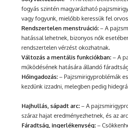
fogyás szintén magyarázható pajzsmirigy
vagy fogyunk, mielőbb keressük fel orvo
Rendszertelen menstruáció:
– A pajzsm
hatással lehetnek, bizonyos nők esetében 
rendszertelen vérzést okozhatnak.
Változás a mentális funkciókban:
– A p
működésének hatására állandó fáradtság 
Hőingadozás:
– Pajzsmirigyproblémák es
kezdünk izzadni, melegben pedig hidegrá
Hajhullás, sápadt arc:
– A pajzsmirigypr
száraz hajat eredményezhetnek, és az arcu
Fáradtság, ingerlékenység:
– Csökkenhe