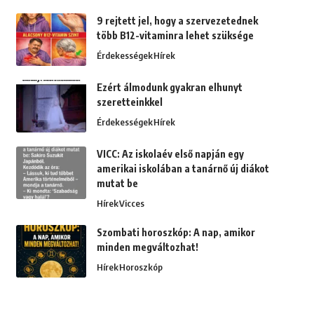
9 rejtett jel, hogy a szervezetednek
több B12-vitaminra lehet szüksége
Érdekességek
Hírek
Ezért álmodunk gyakran elhunyt
szeretteinkkel
Érdekességek
Hírek
VICC: Az iskolaév első napján egy
amerikai iskolában a tanárnő új diákot
mutat be
Hírek
Vicces
Szombati horoszkóp: A nap, amikor
minden megváltozhat!
Hírek
Horoszkóp