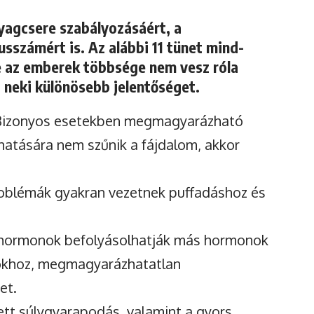
yagcsere szabályozásáért, a
usszámért is. Az alábbi 11 tünet mind-
e az emberek többsége nem vesz róla
 neki különösebb jelentőséget.
izonyos esetekben megmagyarázható
hatására nem szűnik a fájdalom, akkor
oblémák gyakran vezetnek puffadáshoz és
yhormonok befolyásolhatják más hormonok
okhoz, megmagyarázhatatlan
et.
ett súlygyarapodás, valamint a gyors