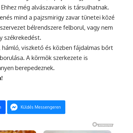
. Ehhez még alvászavarok is társulhatnak.
nés mind a pajzsmirigy zavar tünetei közé
 szervezet bélrendszere felborul, vagy nem
y székrekedést.
 hámló, viszkető és közben fájdalmas bőrt
borulása. A körmök szerkezete is
nnyen berepedeznek.
a!
n
Küldés Messengeren