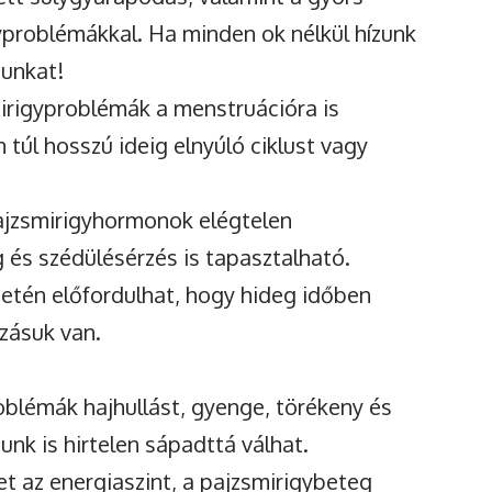
problémákkal. Ha minden ok nélkül hízunk
sunkat!
irigyproblémák a menstruációra is
túl hosszú ideig elnyúló ciklust vagy
ajzsmirigyhormonok elégtelen
és szédülésérzés is tapasztalható.
etén előfordulhat, hogy hideg időben
zásuk van.
oblémák hajhullást, gyenge, törékeny és
nk is hirtelen sápadttá válhat.
t az energiaszint, a pajzsmirigybeteg