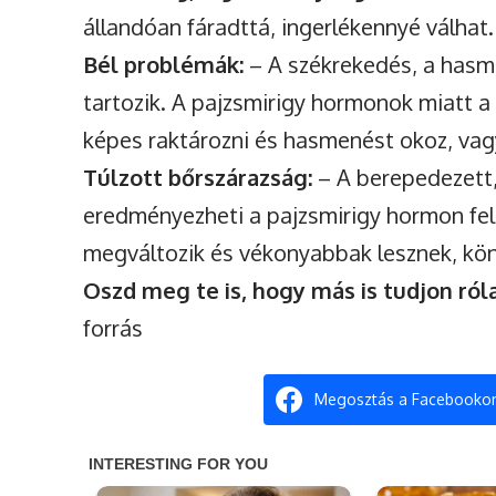
állandóan fáradttá, ingerlékennyé válhat
Bél problémák:
– A székrekedés, a hasme
tartozik. A pajzsmirigy hormonok miatt a
képes raktározni és hasmenést okoz, vag
Túlzott bőrszárazság:
– A berepedezett,
eredményezheti a pajzsmirigy hormon fel
megváltozik és vékonyabbak lesznek, kö
Oszd meg te is, hogy más is tudjon ról
forrás
Megosztás a Facebooko