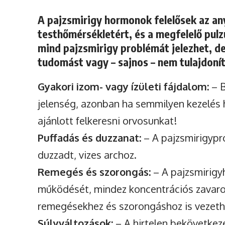
A pajzsmirigy hormonok felelősek az an
testhőmérsékletért, és a megfelelő pulz
mind pajzsmirigy problémát jelezhet, d
tudomást vagy – sajnos – nem tulajdonít
Gyakori izom- vagy ízületi fájdalom:
– B
jelenség, azonban ha semmilyen kezelés 
ajánlott felkeresni orvosunkat!
Puffadás és duzzanat:
– A pajzsmirigypr
duzzadt, vizes archoz.
Remegés és szorongás:
– A pajzsmirig
működését, mindez koncentrációs zavar
remegésekhez és szorongáshoz is vezeth
Súlyváltozások:
– A hirtelen bekövetkez