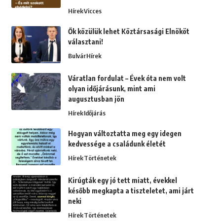
Hírek
Vicces
Ők közülük lehet Köztársasági Elnököt
választani!
Bulvár
Hírek
Váratlan fordulat – Évek óta nem volt
olyan időjárásunk, mint ami
augusztusban jön
Hírek
Időjárás
Hogyan változtatta meg egy idegen
kedvessége a családunk életét
Hírek
Történetek
Kirúgták egy jó tett miatt, évekkel
később megkapta a tiszteletet, ami járt
neki
Hírek
Történetek