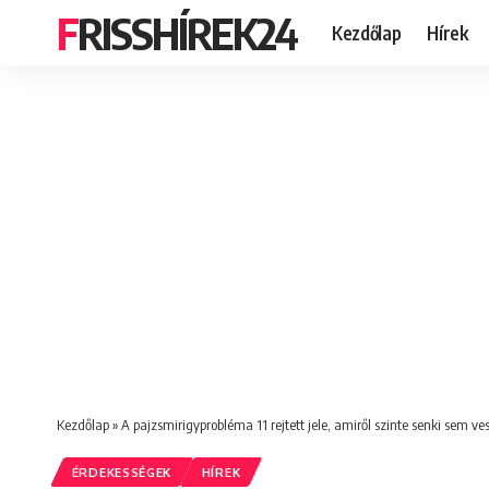
FRISSHÍREK24
Kezdőlap
Hírek
Kezdőlap
»
A pajzsmirigyprobléma 11 rejtett jele, amiről szinte senki sem v
ÉRDEKESSÉGEK
HÍREK