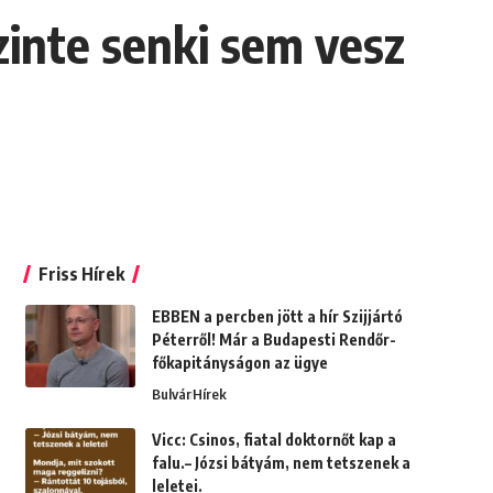
szinte senki sem vesz
Friss Hírek
EBBEN a percben jött a hír Szijjártó
Péterről! Már a Budapesti Rendőr-
főkapitányságon az ügye
Bulvár
Hírek
Vicc: Csinos, fiatal doktornőt kap a
falu.– Józsi bátyám, nem tetszenek a
leletei.