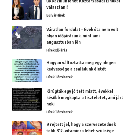
Ők közülük lehet Köztársasági Elnököt
választani!
Bulvár
Hírek
Váratlan fordulat – Évek óta nem volt
olyan időjárásunk, mint ami
augusztusban jön
Hírek
Időjárás
Hogyan változtatta meg egy idegen
kedvessége a családunk életét
Hírek
Történetek
Kirúgták egy jó tett miatt, évekkel
később megkapta a tiszteletet, ami járt
neki
Hírek
Történetek
9 rejtett jel, hogy a szervezetednek
több B12-vitaminra lehet szüksége