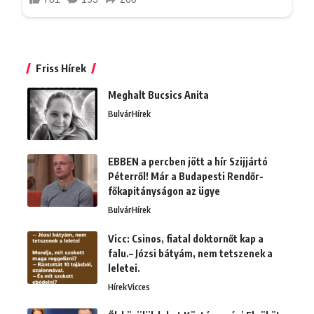
Friss Hírek
Meghalt Bucsics Anita
Bulvár
Hírek
EBBEN a percben jött a hír Szijjártó
Péterről! Már a Budapesti Rendőr-
főkapitányságon az ügye
Bulvár
Hírek
Vicc: Csinos, fiatal doktornőt kap a
falu.– Józsi bátyám, nem tetszenek a
leletei.
Hírek
Vicces