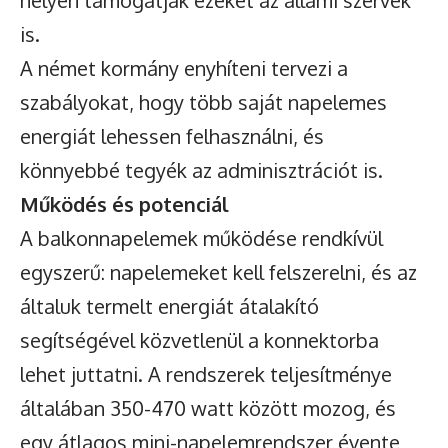
helyen támogatják ezeket az állami szervek
is.
A német kormány enyhíteni tervezi a
szabályokat, hogy több saját napelemes
energiát lehessen felhasználni, és
könnyebbé tegyék az adminisztrációt is.
Működés és potenciál
A balkonnapelemek működése rendkívül
egyszerű: napelemeket kell felszerelni, és az
általuk termelt energiát átalakító
segítségével közvetlenül a konnektorba
lehet juttatni. A rendszerek teljesítménye
általában 350-470 watt között mozog, és
egy átlagos mini-napelemrendszer évente