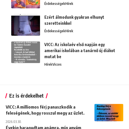
Érdekességek
Hírek
Ezért álmodunk gyakran elhunyt
szeretteinkkel
Érdekességek
Hírek
VICC: Az iskolaév első napján egy
amerikai iskolában a tanárnő új diákot
mutat be
Hírek
Vicces
Ez is érdekelhet
VICC: A milliomos férj panaszkodik a
feleségének, hogy rosszul megy az üzlet.
2026.03.30.
Évekig haragudtam apámra, míg anyám