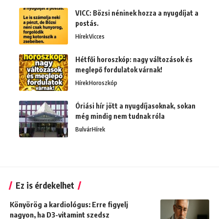
VICC: Bözsi néninek hozza a nyugdíjat a
postás.
Hírek
Vicces
Hétfői horoszkóp: nagy változások és
meglepő fordulatok várnak!
Hírek
Horoszkóp
Óriási hír jött a nyugdíjasoknak, sokan
még mindig nem tudnak róla
Bulvár
Hírek
Ez is érdekelhet
Könyörög a kardiológus: Erre figyelj
nagyon, ha D3-vitamint szedsz