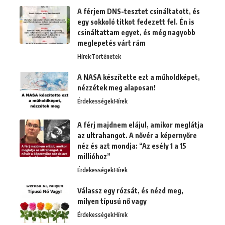
A férjem DNS-tesztet csináltatott, és
egy sokkoló titkot fedezett fel. Én is
csináltattam egyet, és még nagyobb
meglepetés várt rám
Hírek
Történetek
A NASA készítette ezt a műholdképet,
nézzétek meg alaposan!
Érdekességek
Hírek
A férj majdnem elájul, amikor meglátja
az ultrahangot. A nővér a képernyőre
néz és azt mondja: “Az esély 1 a 15
millióhoz”
Érdekességek
Hírek
Válassz egy rózsát, és nézd meg,
milyen típusú nő vagy
Érdekességek
Hírek