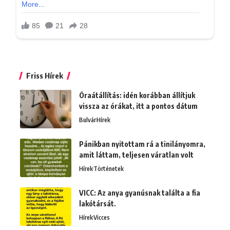
Friss Hírek
Óraátállítás: idén korábban állítjuk
vissza az órákat, itt a pontos dátum
Bulvár
Hírek
Pánikban nyitottam rá a tinilányomra,
amit láttam, teljesen váratlan volt
Hírek
Történetek
VICC: Az anya gyanúsnak találta a fia
lakótársát.
Hírek
Vicces