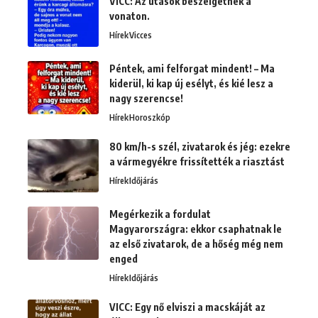
VICC: Az utasok beszélgetnek a
vonaton.
Hírek
Vicces
Péntek, ami felforgat mindent! – Ma
kiderül, ki kap új esélyt, és kié lesz a
nagy szerencse!
Hírek
Horoszkóp
80 km/h-s szél, zivatarok és jég: ezekre
a vármegyékre frissítették a riasztást
Hírek
Időjárás
Megérkezik a fordulat
Magyarországra: ekkor csaphatnak le
az első zivatarok, de a hőség még nem
enged
Hírek
Időjárás
VICC: Egy nő elviszi a macskáját az