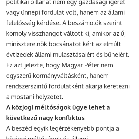
politikai pillanat nem egy gazdasági ígéret
vagy ünnepi fordulat volt, hanem az állami
felelősség kérdése. A beszámolók szerint
komoly visszhangot váltott ki, amikor az új
miniszterelnök bocsánatot kért az elmúlt
évtizedek állami mulasztásaiért és bűneiért.
Ez azt jelezte, hogy Magyar Péter nem
egyszerű kormányváltásként, hanem
rendszerszintű fordulatként akarja keretezni
a mostani helyzetet.
A közjogi méltóságok ügye lehet a
következő nagy konfliktus
A beszéd egyik legérzékenyebb pontja a
közjogi méltóságok és állami