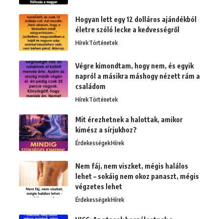
Hogyan lett egy 12 dolláros ajándékból
életre szóló lecke a kedvességről
Hírek
Történetek
Végre kimondtam, hogy nem, és egyik
napról a másikra máshogy nézett rám a
családom
Hírek
Történetek
Mit érezhetnek a halottak, amikor
kimész a sírjukhoz?
Érdekességek
Hírek
Nem fáj, nem viszket, mégis halálos
lehet – sokáig nem okoz panaszt, mégis
végzetes lehet
Érdekességek
Hírek