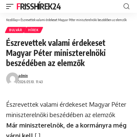
FRISSHÍREK24
Kezdőlap
»
Észrevettek valami érdekeset Magyar Péter miniszterelnöki beszédében az elemzők
BULVÁR
HÍREK
Észrevettek valami érdekeset
Magyar Péter miniszterelnöki
beszédében az elemzők
admin
2026.05.10. 11:43
Észrevettek valami érdekeset Magyar Péter
miniszterelnöki beszédében az elemzők
Már miniszterelnök, de a kormányra még
várni kell
[ ]