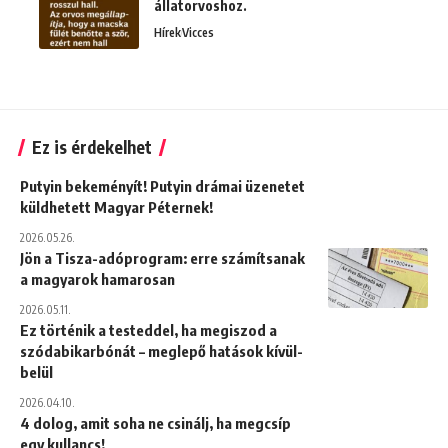
állatorvoshoz.
Hírek
Vicces
Ez is érdekelhet
Putyin bekeményít! Putyin drámai üzenetet
küldhetett Magyar Péternek!
2026.05.26.
Jön a Tisza-adóprogram: erre számítsanak
a magyarok hamarosan
2026.05.11.
Ez történik a testeddel, ha megiszod a
szódabikarbónát – meglepő hatások kívül-
belül
2026.04.10.
4 dolog, amit soha ne csinálj, ha megcsíp
egy kullancs!