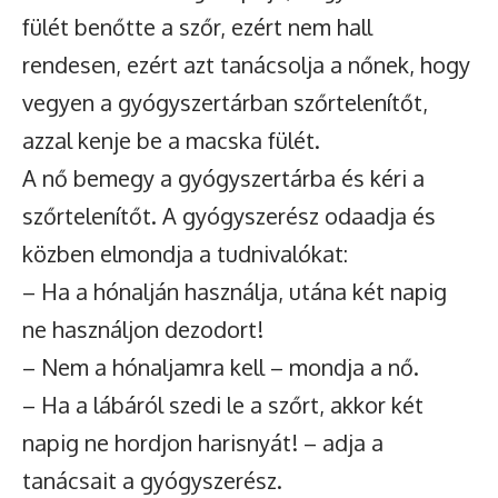
fülét benőtte a szőr, ezért nem hall
rendesen, ezért azt tanácsolja a nőnek, hogy
vegyen a gyógyszertárban szőrtelenítőt,
azzal kenje be a macska fülét.
A nő bemegy a gyógyszertárba és kéri a
szőrtelenítőt. A gyógyszerész odaadja és
közben elmondja a tudnivalókat:
– Ha a hónalján használja, utána két napig
ne használjon dezodort!
– Nem a hónaljamra kell – mondja a nő.
– Ha a lábáról szedi le a szőrt, akkor két
napig ne hordjon harisnyát! – adja a
tanácsait a gyógyszerész.