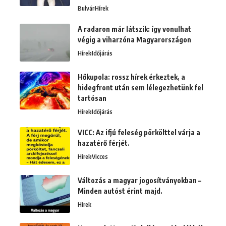
Bulvár
Hírek
A radaron már látszik: így vonulhat
végig a viharzóna Magyarországon
Hírek
Időjárás
Hőkupola: rossz hírek érkeztek, a
hidegfront után sem lélegezhetünk fel
tartósan
Hírek
Időjárás
VICC: Az ifjú feleség pörkölttel várja a
hazatérő férjét.
Hírek
Vicces
Változás a magyar jogosítványokban –
Minden autóst érint majd.
Hírek