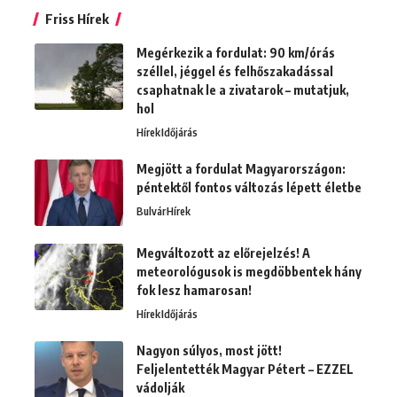
Friss Hírek
Megérkezik a fordulat: 90 km/órás
széllel, jéggel és felhőszakadással
csaphatnak le a zivatarok – mutatjuk,
hol
Hírek
Időjárás
Megjött a fordulat Magyarországon:
péntektől fontos változás lépett életbe
Bulvár
Hírek
Megváltozott az előrejelzés! A
meteorológusok is megdöbbentek hány
fok lesz hamarosan!
Hírek
Időjárás
Nagyon súlyos, most jött!
Feljelentették Magyar Pétert – EZZEL
vádolják