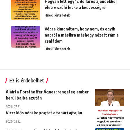
Hogyan lett egy 12 dolláros ajándékból
életre szóló lecke a kedvességről
Hírek
Történetek
Végre kimondtam, hogy nem, és egyik
napról a másikra máshogy nézett rám a
családom
Hírek
Történetek
Ez is érdekelhet
Aláírta Forsthoffer Ágnes: rengeteg ember
kerül bajba ezután
2026.07.31.
Vicc: Idős néni kopogtat a tanári ajtaján
2026.03.22.