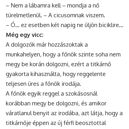
– Nem a lábamra kell – mondja a nő
türelmetlenül. – A cicusomnak viszem.
– Ó… ez esetben két napig ne üljön biciklire…
Még egy vicc:
A dolgozók már hozzászoktak a
munkahelyen, hogy a főnök szinte soha nem
megy be korán dolgozni, ezért a titkárnő
gyakorta kihasználta, hogy reggelente
teljesen üres a főnök irodája.
A főnök egyik reggel a szokásosnál
korábban megy be dolgozni, és amikor
váratlanul benyit az irodába, azt látja, hogy a
titkárnője éppen az új férfi beosztottal