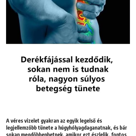
A véres vizelet gyakran az egyik legelső és
legjellemzőbb tünete a húgyhólyagdaganatnak, és bár
sokan megdöbbenhetnek, amikor ezt észlelik, fontos