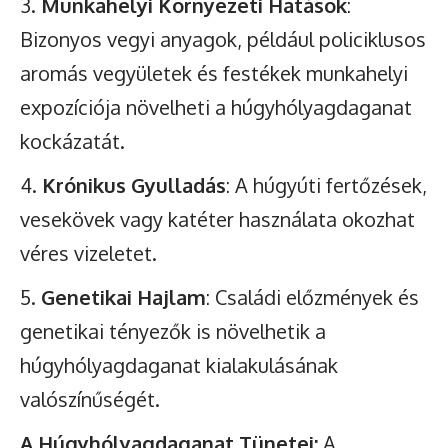
Munkahelyi Környezeti Hatások
:
Bizonyos vegyi anyagok, például policiklusos
aromás vegyületek és festékek munkahelyi
expozíciója növelheti a húgyhólyagdaganat
kockázatát.
Krónikus Gyulladás
: A húgyúti fertőzések,
vesekövek vagy katéter használata okozhat
véres vizeletet.
Genetikai Hajlam
: Családi előzmények és
genetikai tényezők is növelhetik a
húgyhólyagdaganat kialakulásának
valószínűségét.
A Húgyhólyagdaganat Tünetei:
A