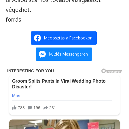
végezhet.
forrás
Megosztás a Facebookon
Küldés Messengeren