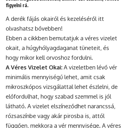
figyelni rá.
A derék fájás okairól és kezeléséről
itt
olvashatsz
bővebben!
Ebben a cikkben bemutatjuk a véres vizelet
okait, a húgyhólyagdaganat tüneteit, és
hogy mikor kell orvoshoz fordulni.
A Véres Vizelet Okai:
A vizeletben lévő vér
minimális mennyiségű lehet, amit csak
mikroszkópos vizsgálattal lehet észlelni, de
előfordulhat, hogy szabad szemmel is jól
látható. A vizelet elszíneződhet narancssá,
rózsaszínbe vagy akár pirosba is, attól
függően, mekkora a vér mennyisége. A véres