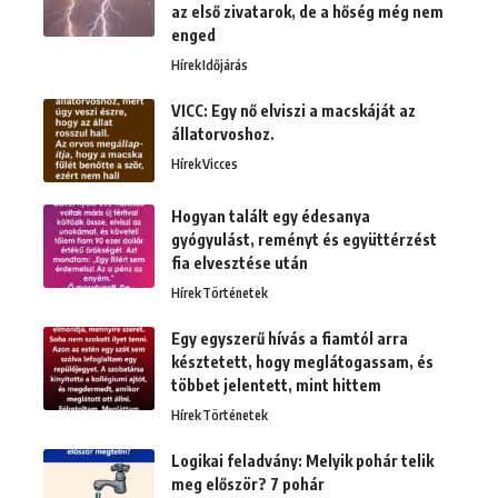
az első zivatarok, de a hőség még nem
enged
Hírek
Időjárás
VICC: Egy nő elviszi a macskáját az
állatorvoshoz.
Hírek
Vicces
Hogyan talált egy édesanya
gyógyulást, reményt és együttérzést
fia elvesztése után
Hírek
Történetek
Egy egyszerű hívás a fiamtól arra
késztetett, hogy meglátogassam, és
többet jelentett, mint hittem
Hírek
Történetek
Logikai feladvány: Melyik pohár telik
meg először? 7 pohár