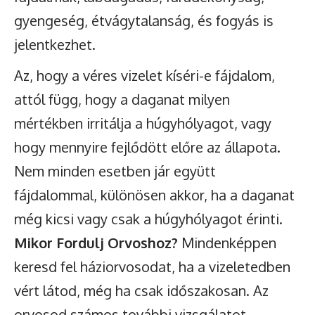
gyengeség, étvágytalanság, és fogyás is
jelentkezhet.
Az, hogy a véres vizelet kíséri-e fájdalom,
attól függ, hogy a daganat milyen
mértékben irritálja a húgyhólyagot, vagy
hogy mennyire fejlődött előre az állapota.
Nem minden esetben jár együtt
fájdalommal, különösen akkor, ha a daganat
még kicsi vagy csak a húgyhólyagot érinti.
Mikor Fordulj Orvoshoz?
Mindenképpen
keresd fel háziorvosodat, ha a vizeletedben
vért látod, még ha csak időszakosan. Az
orvosod számos további vizsgálatot