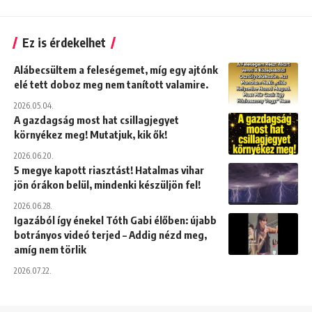
Ez is érdekelhet
Alábecsültem a feleségemet, míg egy ajtónk
elé tett doboz meg nem tanított valamire.
2026.05.04.
A gazdagság most hat csillagjegyet
környékez meg! Mutatjuk, kik ők!
2026.06.20.
5 megye kapott riasztást! Hatalmas vihar
jön órákon belül, mindenki készüljön fel!
2026.06.28.
Igazából így énekel Tóth Gabi élőben: újabb
botrányos videó terjed – Addig nézd meg,
amíg nem törlik
2026.07.22.