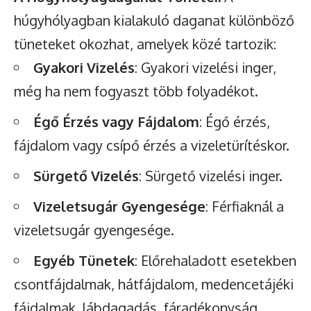
húgyhólyagban kialakuló daganat különböző
tüneteket okozhat, amelyek közé tartozik:
Gyakori Vizelés
: Gyakori vizelési inger,
még ha nem fogyaszt több folyadékot.
Égő Érzés vagy Fájdalom
: Égő érzés,
fájdalom vagy csípő érzés a vizeletürítéskor.
Sürgető Vizelés
: Sürgető vizelési inger.
Vizeletsugár Gyengesége
: Férfiaknál a
vizeletsugár gyengesége.
Egyéb Tünetek
: Előrehaladott esetekben
csontfájdalmak, hátfájdalom, medencetájéki
fájdalmak, lábdagadás, fáradékonyság,