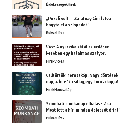
Érdekességek
Hírek
„Pokoli volt” – Zalatnay Cini futva
hagyta el a színpadot!
Bulvár
Hírek
Vicc: A nyuszika sétál az erdőben,
kezében egy hatalmas szatyor.
Hírek
Vicces
Csütörtöki horoszkóp: Nagy döntések
napja. Íme 12 csillagjegy horoszkópja!
Hírek
Horoszkóp
Szombati munkanap elhalasztása –
Most jött a hír, minden dolgozót érint!
Bulvár
Hírek