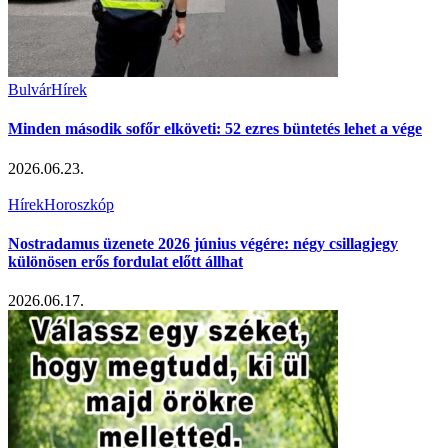
Bulvár
Hírek
Minden második sofőr elköveti: 52 ezres büntetés lehet a vége
2026.06.23.
Hírek
Horoszkóp
Nostradamus üzenete 2026 június végére: négy csillagjegy
különösen erős fordulat előtt állhat
2026.06.17.