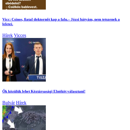
Vicc: Csinos, fiatal doktornőt kap a falu.– Józsi bátyám, nem tetszenek a
leletei.
Hírek
Vicces
Ők közülük lehet Köztársasági Elnököt választani!
Bulvár
Hírek