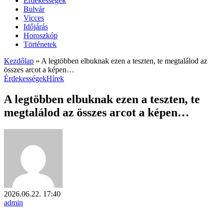
Érdekességek
Bulvár
Vicces
Időjárás
Horoszkóp
Történetek
Kezdőlap
»
A legtöbben elbuknak ezen a teszten, te megtalálod az
összes arcot a képen…
Érdekességek
Hírek
A legtöbben elbuknak ezen a teszten, te
megtalálod az összes arcot a képen…
2026.06.22. 17:40
admin