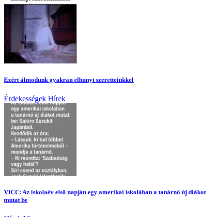
Ezért álmodunk gyakran elhunyt szeretteinkkel
Érdekességek
Hírek
VICC: Az iskolaév első napján egy amerikai iskolában a tanárnő új diákot
mutat be