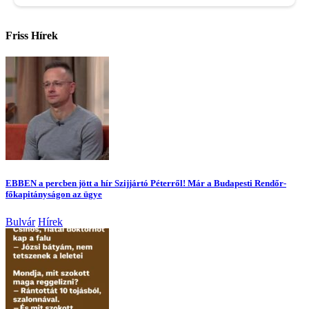
Friss Hírek
EBBEN a percben jött a hír Szijjártó Péterről! Már a Budapesti Rendőr-
főkapitányságon az ügye
Bulvár
Hírek