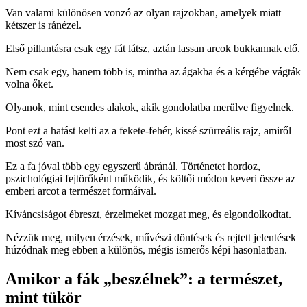
Van valami különösen vonzó az olyan rajzokban, amelyek miatt
kétszer is ránézel.
Első pillantásra csak egy fát látsz, aztán lassan arcok bukkannak elő.
Nem csak egy, hanem több is, mintha az ágakba és a kérgébe vágták
volna őket.
Olyanok, mint csendes alakok, akik gondolatba merülve figyelnek.
Pont ezt a hatást kelti az a fekete‑fehér, kissé szürreális rajz, amiről
most szó van.
Ez a fa jóval több egy egyszerű ábránál. Történetet hordoz,
pszichológiai fejtörőként működik, és költői módon keveri össze az
emberi arcot a természet formáival.
Kíváncsiságot ébreszt, érzelmeket mozgat meg, és elgondolkodtat.
Nézzük meg, milyen érzések, művészi döntések és rejtett jelentések
húzódnak meg ebben a különös, mégis ismerős képi hasonlatban.
Amikor a fák „beszélnek”: a természet,
mint tükör