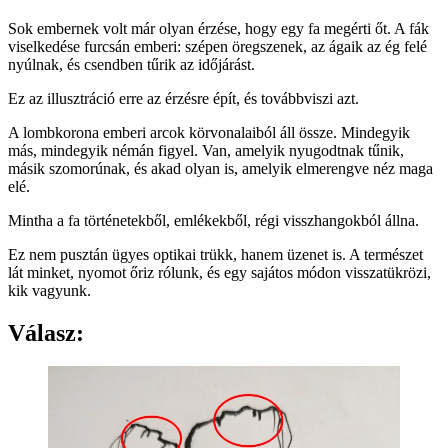
Sok embernek volt már olyan érzése, hogy egy fa megérti őt. A fák
viselkedése furcsán emberi: szépen öregszenek, az ágaik az ég felé
nyúlnak, és csendben tűrik az időjárást.
Ez az illusztráció erre az érzésre épít, és továbbviszi azt.
A lombkorona emberi arcok körvonalaiból áll össze. Mindegyik
más, mindegyik némán figyel. Van, amelyik nyugodtnak tűnik,
másik szomorúnak, és akad olyan is, amelyik elmerengve néz maga
elé.
Mintha a fa történetekből, emlékekből, régi visszhangokból állna.
Ez nem pusztán ügyes optikai trükk, hanem üzenet is. A természet
lát minket, nyomot őriz rólunk, és egy sajátos módon visszatükrözi,
kik vagyunk.
Válasz: