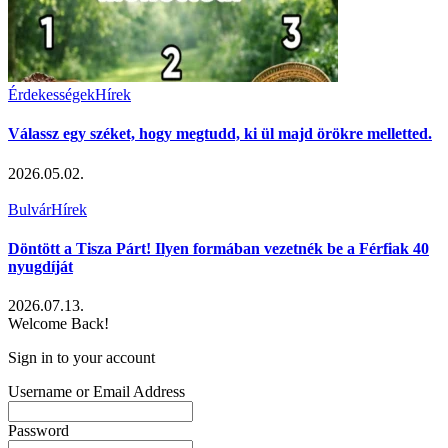
Érdekességek
Hírek
Válassz egy széket, hogy megtudd, ki ül majd örökre melletted.
2026.05.02.
Bulvár
Hírek
Döntött a Tisza Párt! Ilyen formában vezetnék be a Férfiak 40
nyugdíját
2026.07.13.
Welcome Back!
Sign in to your account
Username or Email Address
Password