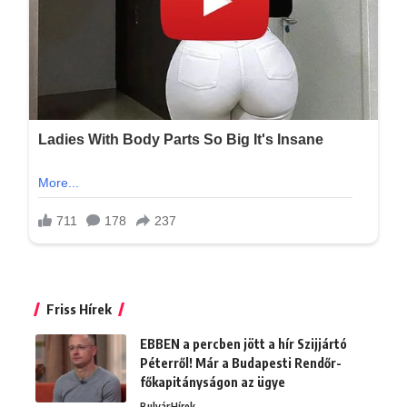
Friss Hírek
EBBEN a percben jött a hír Szijjártó
Péterről! Már a Budapesti Rendőr-
főkapitányságon az ügye
Bulvár
Hírek