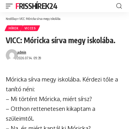
FRISSHÍREK24
Kezdőlap
»
VICC: Móricka sírva megy iskolába.
HÍREK
VICCES
VICC: Móricka sírva megy iskolába.
admin
2026.07.14. 09:39
Móricka sírva megy iskolába. Kérdezi tőle a
tanító néni:
– Mi történt Móricka, miért sírsz?
– Otthon rettenetesen kikaptam a
szüleimtől.
– Na, és miért kaptál ki Móricka?