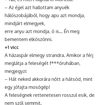
– Az éjjel azt hallottam anyuék
hálószobájából, hogy apu azt mondja,
mindjárt elmegyek,
erre anyu azt mondja, ő is… Én meg
bementem elköszönni.
+1 vicc
A házaspár elmegy strandra. Amikor a férj
meglátja a feleségét f***őruhában,
megjegyzi:
– Hát neked akkorára nőtt a hátsód, mint
egy jófajta mosógép!
A feleségnek rettenetesen rosszul esik, de
nem szól semmit.