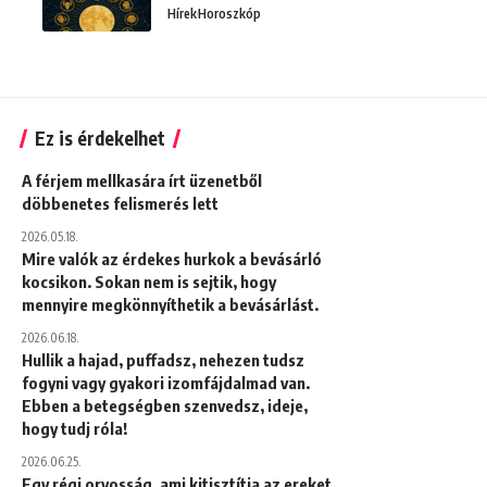
Hírek
Horoszkóp
Ez is érdekelhet
A férjem mellkasára írt üzenetből
döbbenetes felismerés lett
2026.05.18.
Mire valók az érdekes hurkok a bevásárló
kocsikon. Sokan nem is sejtik, hogy
mennyire megkönnyíthetik a bevásárlást.
2026.06.18.
Hullik a hajad, puffadsz, nehezen tudsz
fogyni vagy gyakori izomfájdalmad van.
Ebben a betegségben szenvedsz, ideje,
hogy tudj róla!
2026.06.25.
Egy régi orvosság, ami kitisztítja az ereket,