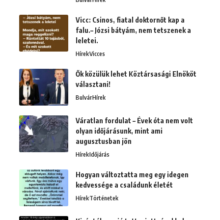
Vicc: Csinos, fiatal doktornőt kap a
falu.– Józsi bátyám, nem tetszenek a
leletei.
Hírek
Vicces
Ők közülük lehet Köztársasági Elnököt
választani!
Bulvár
Hírek
Váratlan fordulat – Évek óta nem volt
olyan időjárásunk, mint ami
augusztusban jön
Hírek
Időjárás
Hogyan változtatta meg egy idegen
kedvessége a családunk életét
Hírek
Történetek