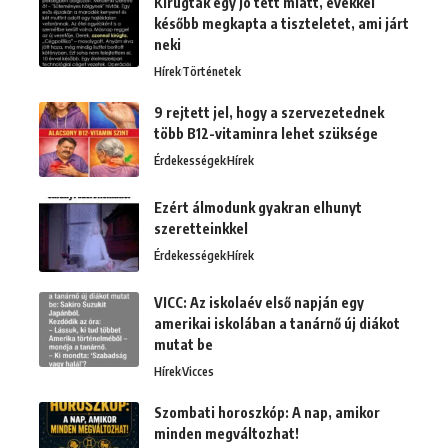
Kirúgták egy jó tett miatt, évekkel
később megkapta a tiszteletet, ami járt
neki
Hírek
Történetek
9 rejtett jel, hogy a szervezetednek
több B12-vitaminra lehet szüksége
Érdekességek
Hírek
Ezért álmodunk gyakran elhunyt
szeretteinkkel
Érdekességek
Hírek
VICC: Az iskolaév első napján egy
amerikai iskolában a tanárnő új diákot
mutat be
Hírek
Vicces
Szombati horoszkóp: A nap, amikor
minden megváltozhat!