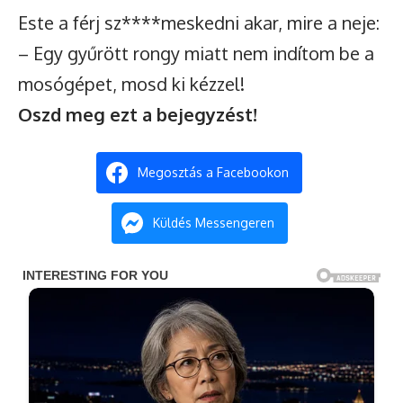
Este a férj sz****meskedni akar, mire a neje:
– Egy gyűrött rongy miatt nem indítom be a
mosógépet, mosd ki kézzel!
Oszd meg ezt a bejegyzést!
Megosztás a Facebookon
Küldés Messengeren