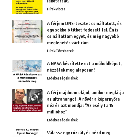
lakótársát.
Hírek
Vicces
A férjem DNS-tesztet csináltatott, és
egy sokkoló titkot fedezett fel. Én is
csináltattam egyet, és még nagyobb
meglepetés várt rám
Hírek
Történetek
A NASA készítette ezt a műholdképet,
nézzétek meg alaposan!
Érdekességek
Hírek
A férj majdnem elájul, amikor meglátja
az ultrahangot. A nővér a képernyőre
néz és azt mondja: “Az esély 1 a 15
millióhoz”
Érdekességek
Hírek
Válassz egy rózsát, és nézd meg,