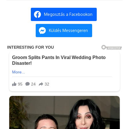
Megosztás a Facebookon
Küldés Messengeren