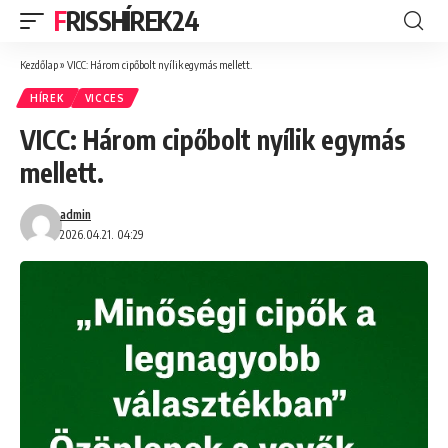
FRISSHÍREK24
Kezdőlap
»
VICC: Három cipőbolt nyílik egymás mellett.
HÍREK
VICCES
VICC: Három cipőbolt nyílik egymás
mellett.
admin
2026.04.21. 04:29