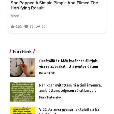
Friss Hírek
Óraátállítás: idén korábban állítjuk
vissza az órákat, itt a pontos dátum
Bulvár
Hírek
Pánikban nyitottam rá a tinilányomra,
amit láttam, teljesen váratlan volt
Hírek
Történetek
VICC: Az anya gyanúsnak találta a fia