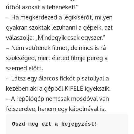
útból azokat a teheneket!”
– Ha megkérdezed a légikísérőt, milyen
gyakran szoktak lezuhanni a gépeik, azt
válaszolja: „Mindegyik csak egyszer.”
– Nem vetítenek filmet, de nincs is rá
szükséged, mert életed filmje pereg a
szemed előtt.
– Látsz egy álarcos fickót pisztollyal a
kezében aki a gépből KIFELÉ igyekszik.
– A repülőgép nemcsak mosdóval van
felszerelve, hanem egy kápolnával is.
Oszd meg ezt a bejegyzést!