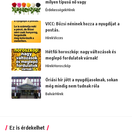
milyen típusú nő vagy
Érdekességek
Hírek
VICC: Bözsi néninek hozza a nyugdíjat a
postás.
Hírek
Vicces
Hétfői horoszkóp: nagy változások és
meglepő fordulatok várnak!
Hírek
Horoszkóp
Óriási hír jött a nyugdíjasoknak, sokan
még mindig nem tudnak róla
Bulvár
Hírek
Ez is érdekelhet