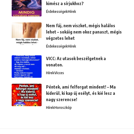
kimész a sírjukhoz?
Érdekességek
Hírek
Nem fáj, nem viszket, mégis halálos
lehet – sokáig nem okoz panaszt, mégis
végzetes lehet
Érdekességek
Hírek
VICC: Az utasok beszélgetnek a
vonaton.
Hírek
Vicces
Péntek, ami felforgat mindent! – Ma
kiderül, ki kap új esélyt, és kié lesz a
nagy szerencse!
Hírek
Horoszkóp