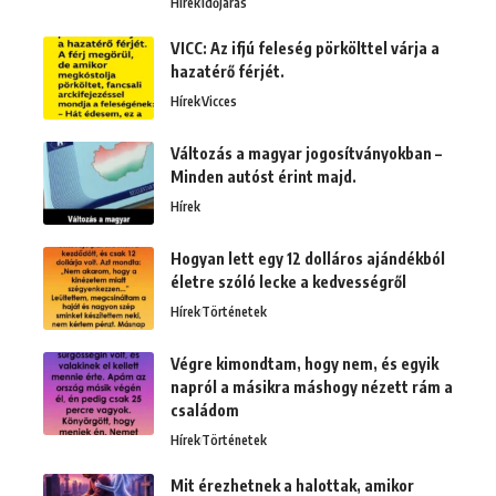
Hírek
Időjárás
VICC: Az ifjú feleség pörkölttel várja a
hazatérő férjét.
Hírek
Vicces
Változás a magyar jogosítványokban –
Minden autóst érint majd.
Hírek
Hogyan lett egy 12 dolláros ajándékból
életre szóló lecke a kedvességről
Hírek
Történetek
Végre kimondtam, hogy nem, és egyik
napról a másikra máshogy nézett rám a
családom
Hírek
Történetek
Mit érezhetnek a halottak, amikor