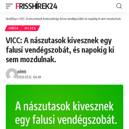
FRISSHÍREK24
Kezdőlap
»
VICC: A nászutasok kivesznek egy falusi vendégszobát, és napokig ki sem mozdulnak.
HÍREK
VICCES
VICC: A nászutasok kivesznek egy
falusi vendégszobát, és napokig ki
sem mozdulnak.
admin
2026.05.12. 04:49