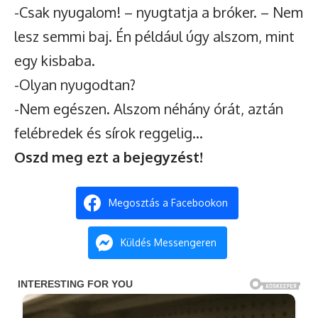
-Csak nyugalom! – nyugtatja a bróker. – Nem
lesz semmi baj. Én például úgy alszom, mint
egy kisbaba.
-Olyan nyugodtan?
-Nem egészen. Alszom néhány órát, aztán
felébredek és sírok reggelig…
Oszd meg ezt a bejegyzést!
Megosztás a Facebookon
Küldés Messengeren