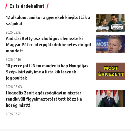
Ez is érdekelhet
12 alkalom, amikor a gyerekek kinyitották a
szájukat
2026.03.12.
Andrási Betty pszichológus elemezte ki
Magyar Péter interjúját: döbbenetes dolgot
mondott
2026.04.16.
10 perce jött! Nem mindenki kap Nyugdíjas
Szép-kártyát, íme a lista kik lesznek
jogosultak
2026.06.03.
Hegedűs Zsolt egészségügyi miniszter
rendkívüli figyelmeztetést tett közzé a
hőség miatt!
2026.06.28.