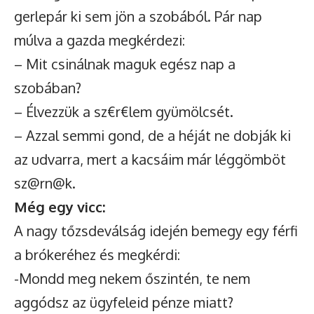
gerlepár ki sem jön a szobából. Pár nap
múlva a gazda megkérdezi:
– Mit csinálnak maguk egész nap a
szobában?
– Élvezzük a sz€r€lem gyümölcsét.
– Azzal semmi gond, de a héját ne dobják ki
az udvarra, mert a kacsáim már léggömböt
sz@rn@k.
Még egy vicc:
A nagy tőzsdeválság idején bemegy egy férfi
a brókeréhez és megkérdi:
-Mondd meg nekem őszintén, te nem
aggódsz az ügyfeleid pénze miatt?