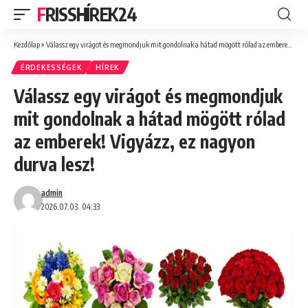
FRISSHÍREK24
Kezdőlap
»
Válassz egy virágot és megmondjuk mit gondolnak a hátad mögött rólad az emberek! Vigyázz, ez nagyon durva lesz!
ÉRDEKESSÉGEK
HÍREK
Válassz egy virágot és megmondjuk
mit gondolnak a hátad mögött rólad
az emberek! Vigyázz, ez nagyon
durva lesz!
admin
2026.07.03. 04:33