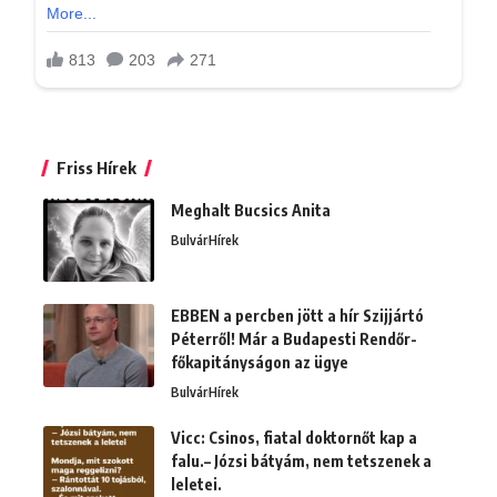
Friss Hírek
Meghalt Bucsics Anita
Bulvár
Hírek
EBBEN a percben jött a hír Szijjártó
Péterről! Már a Budapesti Rendőr-
főkapitányságon az ügye
Bulvár
Hírek
Vicc: Csinos, fiatal doktornőt kap a
falu.– Józsi bátyám, nem tetszenek a
leletei.