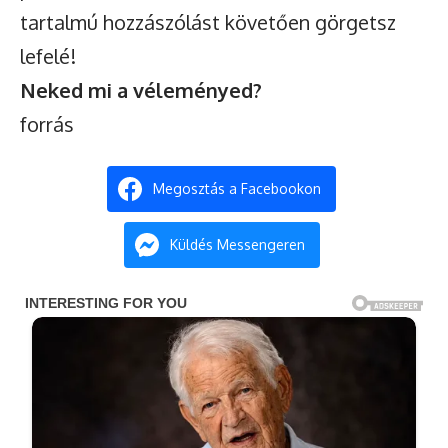
tartalmú hozzászólást követően görgetsz
lefelé!
Neked mi a véleményed?
forrás
Megosztás a Facebookon
Küldés Messengeren