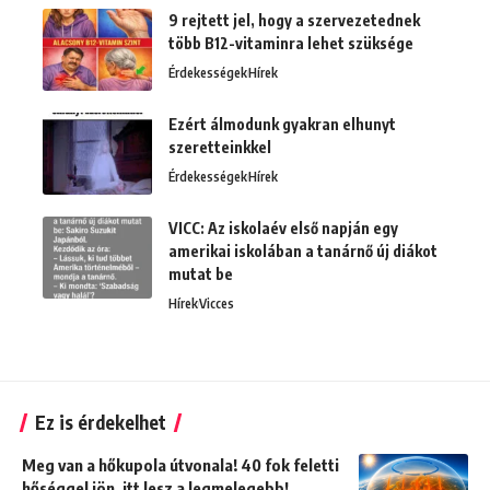
9 rejtett jel, hogy a szervezetednek
több B12-vitaminra lehet szüksége
Érdekességek
Hírek
Ezért álmodunk gyakran elhunyt
szeretteinkkel
Érdekességek
Hírek
VICC: Az iskolaév első napján egy
amerikai iskolában a tanárnő új diákot
mutat be
Hírek
Vicces
Ez is érdekelhet
Meg van a hőkupola útvonala! 40 fok feletti
hőséggel jön, itt lesz a legmelegebb!