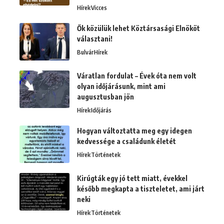
Hírek
Vicces
Ők közülük lehet Köztársasági Elnököt
választani!
Bulvár
Hírek
Váratlan fordulat – Évek óta nem volt
olyan időjárásunk, mint ami
augusztusban jön
Hírek
Időjárás
Hogyan változtatta meg egy idegen
kedvessége a családunk életét
Hírek
Történetek
Kirúgták egy jó tett miatt, évekkel
később megkapta a tiszteletet, ami járt
neki
Hírek
Történetek