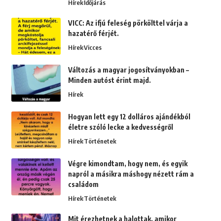
Hírek
Időjárás
VICC: Az ifjú feleség pörkölttel várja a
hazatérő férjét.
Hírek
Vicces
Változás a magyar jogosítványokban –
Minden autóst érint majd.
Hírek
Hogyan lett egy 12 dolláros ajándékból
életre szóló lecke a kedvességről
Hírek
Történetek
Végre kimondtam, hogy nem, és egyik
napról a másikra máshogy nézett rám a
családom
Hírek
Történetek
Mit érezhetnek a halottak, amikor