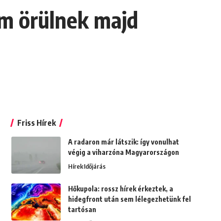
em örülnek majd
Friss Hírek
A radaron már látszik: így vonulhat
végig a viharzóna Magyarországon
Hírek
Időjárás
Hőkupola: rossz hírek érkeztek, a
hidegfront után sem lélegezhetünk fel
tartósan