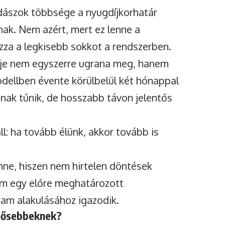
dászok többsége a nyugdíjkorhatár
nak. Nem azért, mert ez lenne a
za a legkisebb sokkot a rendszerben.
ideje nem egyszerre ugrana meg, hanem
modellben évente körülbelül két hónappal
snak tűnik, de hosszabb távon jelentős
l: ha tovább élünk, akkor tovább is
nne, hiszen nem hirtelen döntések
em egy előre meghatározott
tam alakulásához igazodik.
idősebbeknek?