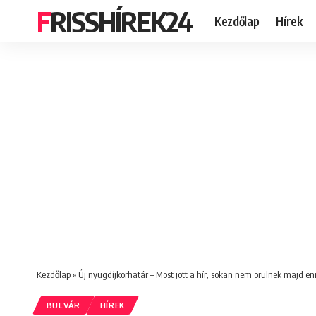
FRISSHÍREK24
Kezdőlap
Hírek
Kezdőlap
»
Új nyugdíjkorhatár – Most jött a hír, sokan nem örülnek majd e
BULVÁR
HÍREK