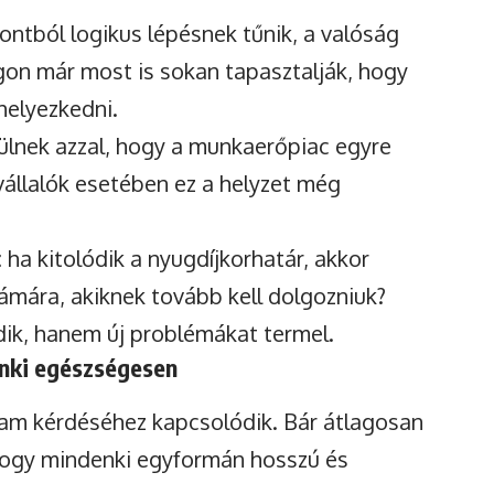
ntból logikus lépésnek tűnik, a valóság
on már most is sokan tapasztalják, hogy
helyezkedni.
lnek azzal, hogy a munkaerőpiac egyre
vállalók esetében ez a helyzet még
 ha kitolódik a nyugdíjkorhatár, akkor
ámára, akiknek tovább kell dolgozniuk?
ik, hanem új problémákat termel.
enki egészségesen
tam kérdéséhez kapcsolódik. Bár átlagosan
, hogy mindenki egyformán hosszú és