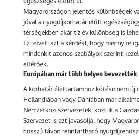
egészséges életet él.
Magyarországon jelentős különbségek va
jóval a nyugdíjkorhatár előtt egészségü
térségekben akár tíz év különbség is leh
Ez felveti azt a kérdést, hogy mennyire 
mindenkit azonos szabályok szerint kezel
eltérőek.
Európában már több helyen bevezették
A korhatár élettartamhoz kötése nem új 
Hollandiában vagy Dániában már alkalmaz
Nemzetközi szervezetek, köztük a Gazdas
Szervezet is azt javasolja, hogy Magyaror
hosszú távon fenntartható nyugdíjrendsz