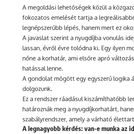
A megoldási lehetőségek közül a közgaz
fokozatos emelését tartja a legreálisabb
legnépszerűbb lépés, hanem mert ez okoz
A javaslat szerint a nyugdíjba vonulás 
lassan, évről évre tolódna ki. Egy ilyen 
nőne a korhatár, ami elsőre apró változá
hatással lenne.
A gondolat mögött egy egyszerű logika ál
dolgozunk.
Ez a rendszer ráadásul kiszámíthatóbb le
határoznák meg a nyugdíjkorhatárt, han
szabályrendszer, amely a várható élettar
A legnagyobb kérdés: van-e munka az 