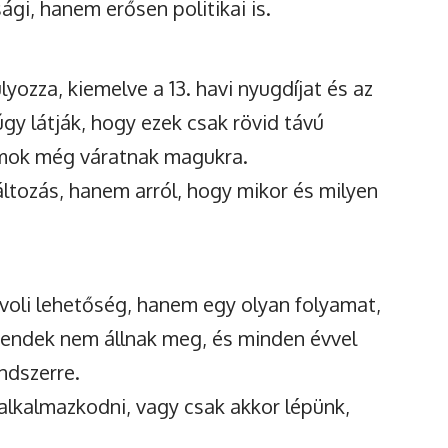
gi, hanem erősen politikai is.
yozza, kiemelve a 13. havi nyugdíjat és az
úgy látják, hogy ezek csak rövid távú
rmok még váratnak magukra.
változás, hanem arról, hogy mikor és milyen
voli lehetőség, hanem egy olyan folyamat,
trendek nem állnak meg, és minden évvel
ndszerre.
 alkalmazkodni, vagy csak akkor lépünk,