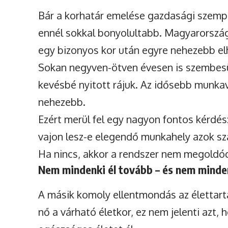
Bár a korhatár emelése gazdasági szempo
ennél sokkal bonyolultabb. Magyarország
egy bizonyos kor után egyre nehezebb el
Sokan negyven-ötven évesen is szembesü
kevésbé nyitott rájuk. Az idősebb munka
nehezebb.
Ezért merül fel egy nagyon fontos kérdés:
vajon lesz-e elegendő munkahely azok sz
Ha nincs, akkor a rendszer nem megoldód
Nem mindenki él tovább – és nem mind
A másik komoly ellentmondás az élettar
nő a várható életkor, ez nem jelenti azt