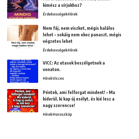
kimész a sírjukhoz?
Érdekességek
Hírek
Nem fáj, nem viszket, mégis halálos
lehet – sokáig nem okoz panaszt, mégis
végzetes lehet
Érdekességek
Hírek
VICC: Az utasok beszélgetnek a
vonaton.
Hírek
Vicces
Péntek, ami felforgat mindent! – Ma
kiderül, ki kap új esélyt, és kié lesz a
nagy szerencse!
Hírek
Horoszkóp