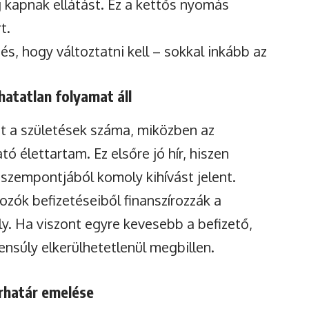
 kapnak ellátást. Ez a kettős nyomás
t.
s, hogy változtatni kell – sokkal inkább az
hatatlan folyamat áll
t a születések száma, miközben az
ó élettartam. Ez elsőre jó hír, hiszen
szempontjából komoly kihívást jelent.
ozók befizetéseiből finanszírozzák a
y. Ha viszont egyre kevesebb a befizető,
ensúly elkerülhetetlenül megbillen.
orhatár emelése