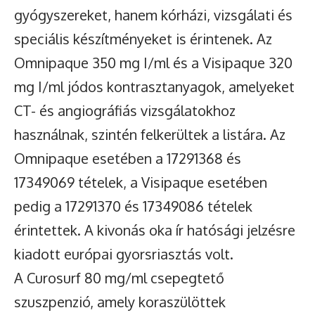
gyógyszereket, hanem kórházi, vizsgálati és
speciális készítményeket is érintenek. Az
Omnipaque 350 mg I/ml és a Visipaque 320
mg I/ml jódos kontrasztanyagok, amelyeket
CT- és angiográfiás vizsgálatokhoz
használnak, szintén felkerültek a listára. Az
Omnipaque esetében a 17291368 és
17349069 tételek, a Visipaque esetében
pedig a 17291370 és 17349086 tételek
érintettek. A kivonás oka ír hatósági jelzésre
kiadott európai gyorsriasztás volt.
A Curosurf 80 mg/ml csepegtető
szuszpenzió, amely koraszülöttek