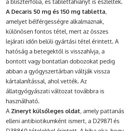
a bliszterfólia, és tablettahiányt is észleltek.
A Decaris 50 mg és 150 mg tabletta
,
amelyet bélférgességre alkalmaznak,
különösen fontos tétel, mert az összes
lejárati időn belüli gyártási tétel érintett. A
hatóság a betegektől is visszahívja, a
bontott vagy bontatlan dobozokat pedig
abban a gyógyszertárban váltják vissza
kártalanítással, ahol vették. Az
állatgyógyászati változat továbbra is
használható.
A
Zineryt külsőleges oldat
, amely pattanás
elleni antibiotikumként ismert, a D29871 és
D38860 tételekkel érintett. A hiba oka, hogy