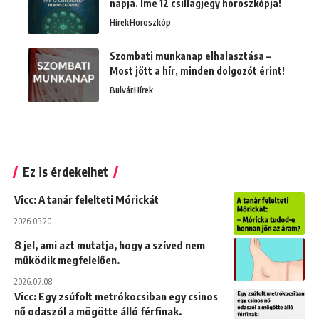
napja. Íme 12 csillagjegy horoszkópja!
Hírek
Horoszkóp
Szombati munkanap elhalasztása –
Most jött a hír, minden dolgozót érint!
Bulvár
Hírek
Ez is érdekelhet
Vicc: A tanár felelteti Mórickát
2026.03.20.
8 jel, ami azt mutatja, hogy a szíved nem
működik megfelelően.
2026.07.08.
Vicc: Egy zsúfolt metrókocsiban egy csinos
nő odaszól a mögötte álló férfinak.