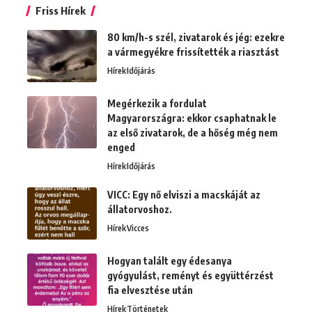
Friss Hírek
80 km/h-s szél, zivatarok és jég: ezekre
a vármegyékre frissítették a riasztást
Hírek
Időjárás
Megérkezik a fordulat
Magyarországra: ekkor csaphatnak le
az első zivatarok, de a hőség még nem
enged
Hírek
Időjárás
VICC: Egy nő elviszi a macskáját az
állatorvoshoz.
Hírek
Vicces
Hogyan talált egy édesanya
gyógyulást, reményt és együttérzést
fia elvesztése után
Hírek
Történetek