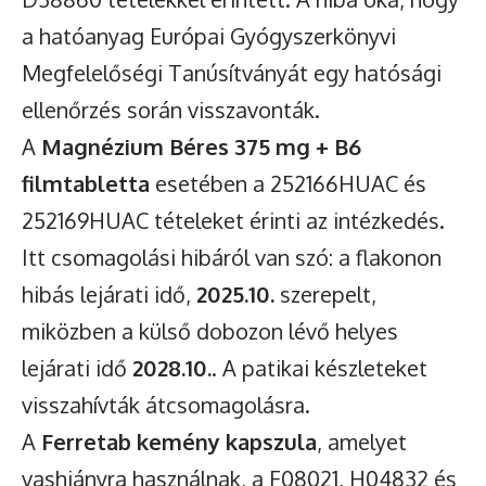
a hatóanyag Európai Gyógyszerkönyvi
Megfelelőségi Tanúsítványát egy hatósági
ellenőrzés során visszavonták.
A
Magnézium Béres 375 mg + B6
filmtabletta
esetében a 252166HUAC és
252169HUAC tételeket érinti az intézkedés.
Itt csomagolási hibáról van szó: a flakonon
hibás lejárati idő,
2025.10.
szerepelt,
miközben a külső dobozon lévő helyes
lejárati idő
2028.10.
. A patikai készleteket
visszahívták átcsomagolásra.
A
Ferretab kemény kapszula
, amelyet
vashiányra használnak, a F08021, H04832 és