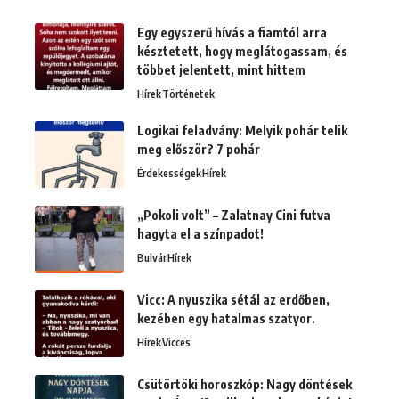
Egy egyszerű hívás a fiamtól arra
késztetett, hogy meglátogassam, és
többet jelentett, mint hittem
Hírek
Történetek
Logikai feladvány: Melyik pohár telik
meg először? 7 pohár
Érdekességek
Hírek
„Pokoli volt” – Zalatnay Cini futva
hagyta el a színpadot!
Bulvár
Hírek
Vicc: A nyuszika sétál az erdőben,
kezében egy hatalmas szatyor.
Hírek
Vicces
Csütörtöki horoszkóp: Nagy döntések