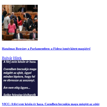
Hatalmas Botrány a Parlamentben: a Fidesz ismét kitett magáért!
Bulvár
Hírek
VICC: A férj este későn ér haza. Csendben becsukja maga mögött az ajtót