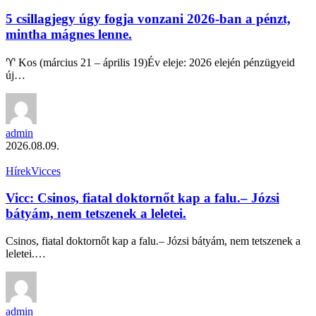
5 csillagjegy úgy fogja vonzani 2026-ban a pénzt,
mintha mágnes lenne.
♈ Kos (március 21 – április 19)Év eleje: 2026 elején pénzügyeid
új…
admin
2026.08.09.
Hírek
Vicces
Vicc: Csinos, fiatal doktornőt kap a falu.– Józsi
bátyám, nem tetszenek a leletei.
Csinos, fiatal doktornőt kap a falu.– Józsi bátyám, nem tetszenek a
leletei.…
admin