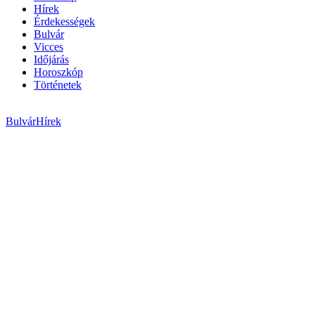
Hírek
Érdekességek
Bulvár
Vicces
Időjárás
Horoszkóp
Történetek
Bulvár
Hírek