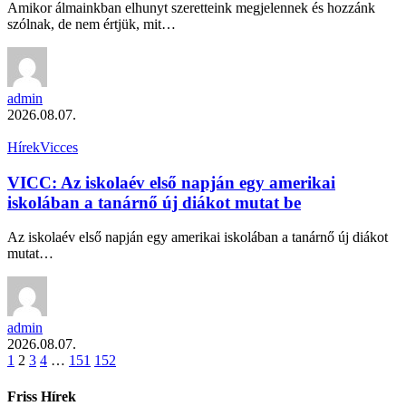
Amikor álmainkban elhunyt szeretteink megjelennek és hozzánk
szólnak, de nem értjük, mit…
admin
2026.08.07.
Hírek
Vicces
VICC: Az iskolaév első napján egy amerikai
iskolában a tanárnő új diákot mutat be
Az iskolaév első napján egy amerikai iskolában a tanárnő új diákot
mutat…
admin
2026.08.07.
1
2
3
4
…
151
152
Friss Hírek