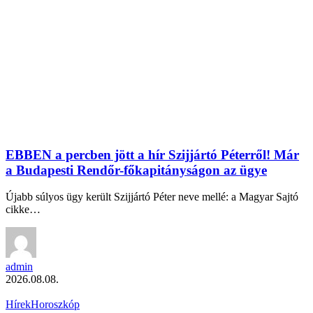
EBBEN a percben jött a hír Szijjártó Péterről! Már
a Budapesti Rendőr-főkapitányságon az ügye
Újabb súlyos ügy került Szijjártó Péter neve mellé: a Magyar Sajtó
cikke…
admin
2026.08.08.
Hírek
Horoszkóp