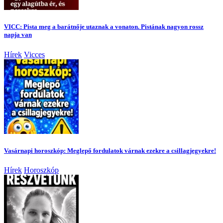
VICC: Pista meg a barátnője utaznak a vonaton. Pistának nagyon rossz
napja van
Hírek
Vicces
Vasárnapi horoszkóp: Meglepő fordulatok várnak ezekre a csillagjegyekre!
Hírek
Horoszkóp