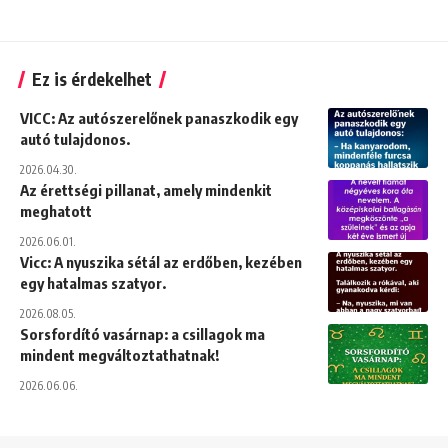
Ez is érdekelhet
VICC: Az autószerelőnek panaszkodik egy
autó tulajdonos.
2026.04.30.
Az érettségi pillanat, amely mindenkit
meghatott
2026.06.01.
Vicc: A nyuszika sétál az erdőben, kezében
egy hatalmas szatyor.
2026.08.05.
Sorsfordító vasárnap: a csillagok ma
mindent megváltoztathatnak!
2026.06.06.