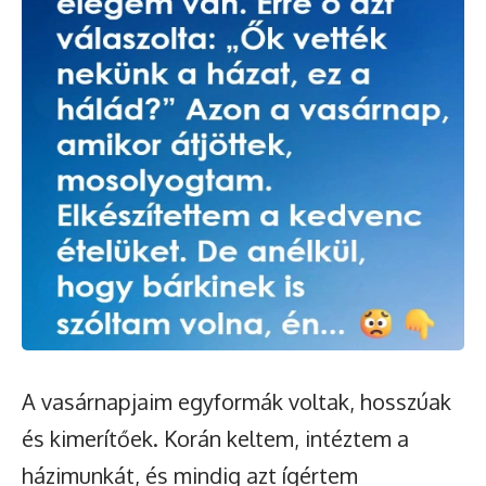
A vasárnapjaim egyformák voltak, hosszúak
és kimerítőek. Korán keltem, intéztem a
házimunkát, és mindig azt ígértem