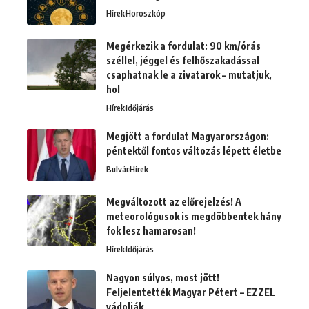
Hírek
Horoszkóp
Megérkezik a fordulat: 90 km/órás
széllel, jéggel és felhőszakadással
csaphatnak le a zivatarok – mutatjuk,
hol
Hírek
Időjárás
Megjött a fordulat Magyarországon:
péntektől fontos változás lépett életbe
Bulvár
Hírek
Megváltozott az előrejelzés! A
meteorológusok is megdöbbentek hány
fok lesz hamarosan!
Hírek
Időjárás
Nagyon súlyos, most jött!
Feljelentették Magyar Pétert – EZZEL
vádolják