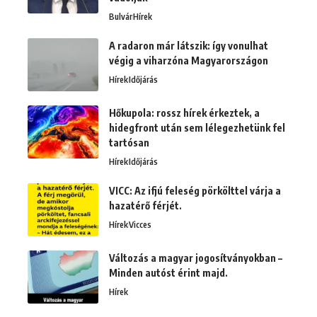
Bulvár
Hírek
A radaron már látszik: így vonulhat
végig a viharzóna Magyarországon
Hírek
Időjárás
Hőkupola: rossz hírek érkeztek, a
hidegfront után sem lélegezhetünk fel
tartósan
Hírek
Időjárás
VICC: Az ifjú feleség pörkölttel várja a
hazatérő férjét.
Hírek
Vicces
Változás a magyar jogosítványokban –
Minden autóst érint majd.
Hírek