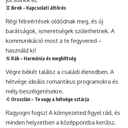
♊
Ikrek
– Kapcsolati áttörés
Régi félreértések oldódnak meg, és új
barátságok, ismeretségek születhetnek. A
kommunikáció most a te fegyvered –
használd ki!
♋
Rák
– Harmónia és meghittség
Végre békét találsz a családi életedben. A
hétvége ideális romantikus programokra és
mély beszélgetésekre.
♌
Oroszlán
– Te vagy a hétvége sztárja
Ragyogni fogsz! A környezeted figyel rád, és
minden helyzetben a középpontba kerülsz.