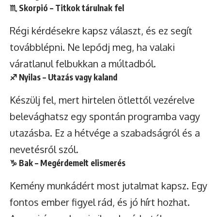
♏
Skorpió
– Titkok tárulnak fel
Régi kérdésekre kapsz választ, és ez segít
továbblépni. Ne lepődj meg, ha valaki
váratlanul felbukkan a múltadból.
♐
Nyilas
– Utazás vagy kaland
Készülj fel, mert hirtelen ötlettől vezérelve
belevághatsz egy spontán programba vagy
utazásba. Ez a hétvége a szabadságról és a
nevetésről szól.
♑
Bak
– Megérdemelt elismerés
Kemény munkádért most jutalmat kapsz. Egy
fontos ember figyel rád, és jó hírt hozhat.