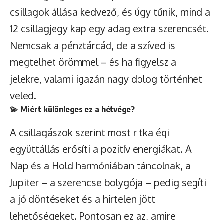
csillagok állása kedvező, és úgy tűnik, mind a
12 csillagjegy kap egy adag extra szerencsét.
Nemcsak a pénztárcád, de a szíved is
megtelhet örömmel – és ha figyelsz a
jelekre, valami igazán nagy dolog történhet
veled.
💫 Miért különleges ez a hétvége?
A csillagászok szerint most ritka égi
együttállás erősíti a pozitív energiákat. A
Nap és a Hold harmóniában táncolnak, a
Jupiter – a szerencse bolygója – pedig segíti
a jó döntéseket és a hirtelen jött
lehetőségeket. Pontosan ez az, amire