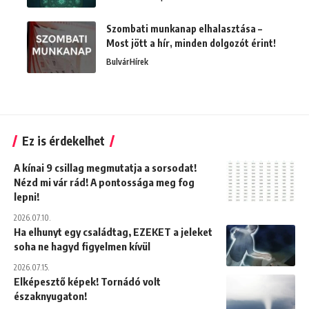
Szombati munkanap elhalasztása –
Most jött a hír, minden dolgozót érint!
Bulvár
Hírek
Ez is érdekelhet
A kínai 9 csillag megmutatja a sorsodat!
Nézd mi vár rád! A pontossága meg fog
lepni!
2026.07.10.
Ha elhunyt egy családtag, EZEKET a jeleket
soha ne hagyd figyelmen kívül
2026.07.15.
Elképesztő képek! Tornádó volt
északnyugaton!