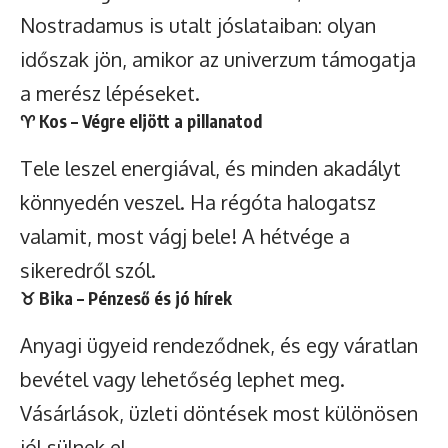
Nostradamus is utalt jóslataiban: olyan
időszak jön, amikor az univerzum támogatja
a merész lépéseket.
♈
Kos
– Végre eljött a pillanatod
Tele leszel energiával, és minden akadályt
könnyedén veszel. Ha régóta halogatsz
valamit, most vágj bele! A hétvége a
sikeredről szól.
♉
Bika
– Pénzeső és jó hírek
Anyagi ügyeid rendeződnek, és egy váratlan
bevétel vagy lehetőség lephet meg.
Vásárlások, üzleti döntések most különösen
jól sülnek el.