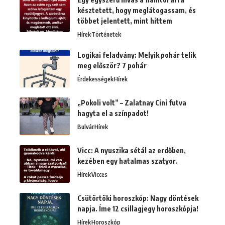
késztetett, hogy meglátogassam, és
többet jelentett, mint hittem
Hírek
Történetek
Logikai feladvány: Melyik pohár telik
meg először? 7 pohár
Érdekességek
Hírek
„Pokoli volt” – Zalatnay Cini futva
hagyta el a színpadot!
Bulvár
Hírek
Vicc: A nyuszika sétál az erdőben,
kezében egy hatalmas szatyor.
Hírek
Vicces
Csütörtöki horoszkóp: Nagy döntések
napja. Íme 12 csillagjegy horoszkópja!
Hírek
Horoszkóp