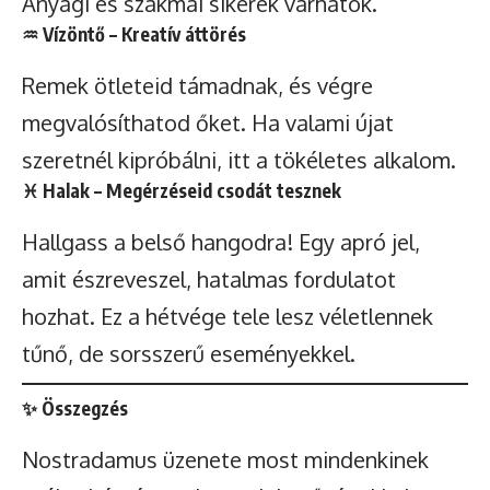
Anyagi és szakmai sikerek várhatók.
♒
Vízöntő
– Kreatív áttörés
Remek ötleteid támadnak, és végre
megvalósíthatod őket. Ha valami újat
szeretnél kipróbálni, itt a tökéletes alkalom.
♓
Halak
– Megérzéseid csodát tesznek
Hallgass a belső hangodra! Egy apró jel,
amit észreveszel, hatalmas fordulatot
hozhat. Ez a hétvége tele lesz véletlennek
tűnő, de sorsszerű eseményekkel.
✨ Összegzés
Nostradamus üzenete most mindenkinek