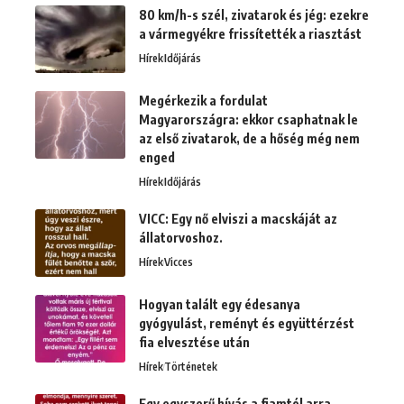
80 km/h-s szél, zivatarok és jég: ezekre
a vármegyékre frissítették a riasztást
Hírek
Időjárás
Megérkezik a fordulat
Magyarországra: ekkor csaphatnak le
az első zivatarok, de a hőség még nem
enged
Hírek
Időjárás
VICC: Egy nő elviszi a macskáját az
állatorvoshoz.
Hírek
Vicces
Hogyan talált egy édesanya
gyógyulást, reményt és együttérzést
fia elvesztése után
Hírek
Történetek
Egy egyszerű hívás a fiamtól arra