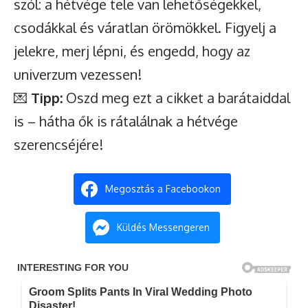
szól: a hétvége tele van lehetőségekkel,
csodákkal és váratlan örömökkel. Figyelj a
jelekre, merj lépni, és engedd, hogy az
univerzum vezessen!
💌
Tipp:
Oszd meg ezt a cikket a barátaiddal
is – hátha ők is rátalálnak a hétvége
szerencséjére!
Megosztás a Facebookon
Küldés Messengeren