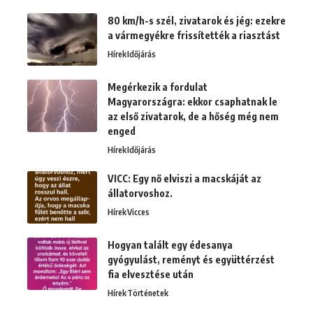
80 km/h-s szél, zivatarok és jég: ezekre
a vármegyékre frissítették a riasztást
Hírek
Időjárás
Megérkezik a fordulat
Magyarországra: ekkor csaphatnak le
az első zivatarok, de a hőség még nem
enged
Hírek
Időjárás
VICC: Egy nő elviszi a macskáját az
állatorvoshoz.
Hírek
Vicces
Hogyan talált egy édesanya
gyógyulást, reményt és együttérzést
fia elvesztése után
Hírek
Történetek