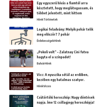
Egy egyszerű hívás a fiamtól arra
késztetett, hogy meglátogassam, és
többet jelentett, mint hittem
Hírek
Történetek
Logikai feladvány: Melyik pohár telik
meg először? 7 pohár
Érdekességek
Hírek
„Pokoli volt” – Zalatnay Cini futva
hagyta el a színpadot!
Bulvár
Hírek
Vicc: A nyuszika sétál az erdőben,
kezében egy hatalmas szatyor.
Hírek
Vicces
Csütörtöki horoszkóp: Nagy döntések
napja. Íme 12 csillagjegy horoszkópja!