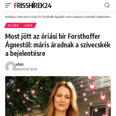
FRISSHÍREK24
Kezdőlap
»
Most jött az óriási hír Forsthoffer Ágnestől: máris áradnak a szívecskék a bejelentésre
BULVÁR
HÍREK
Most jött az óriási hír Forsthoffer
Ágnestől: máris áradnak a szívecskék
a bejelentésre
admin
2026.05.31. 10:05