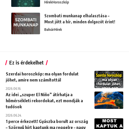
Hírek
Horoszkóp
Szombati munkanap elhalasztása –
Most jött a hír, minden dolgozót érint!
Bulvár
Hírek
Ez is érdekelhet
Szerdai horoszkóp: ma olyan fordulat
jöhet, amire nem számítottál
2026.06.16.
Az idei „szuper El Niño” átírhatja a
hőmérsékleti rekordokat, ezt mondják a
tudósok
2026.06.24.
1 perce érkezett! Gyászba borult az ország
– Szörnyű hírt kaptunk ma reggelre – nagy