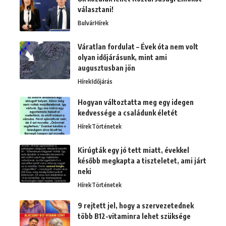
választani!
Bulvár
Hírek
Váratlan fordulat – Évek óta nem volt
olyan időjárásunk, mint ami
augusztusban jön
Hírek
Időjárás
Hogyan változtatta meg egy idegen
kedvessége a családunk életét
Hírek
Történetek
Kirúgták egy jó tett miatt, évekkel
később megkapta a tiszteletet, ami járt
neki
Hírek
Történetek
9 rejtett jel, hogy a szervezetednek
több B12-vitaminra lehet szüksége