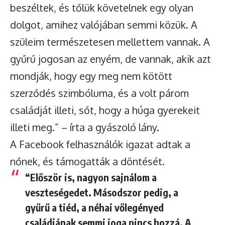
beszéltek, és tőlük követelnek egy olyan
dolgot, amihez valójában semmi közük. A
szüleim természetesen mellettem vannak. A
gyűrű jogosan az enyém, de vannak, akik azt
mondják, hogy egy meg nem kötött
szerződés szimbóluma, és a volt párom
családját illeti, sőt, hogy a húga gyerekeit
illeti meg.” – írta a gyászoló lány.
A Facebook felhasználók igazat adtak a
nőnek, és támogatták a döntését.
“Először is, nagyon sajnálom a
veszteségedet. Másodszor pedig, a
gyűrű a tiéd, a néhai vőlegényed
családjának semmi joga nincs hozzá. A