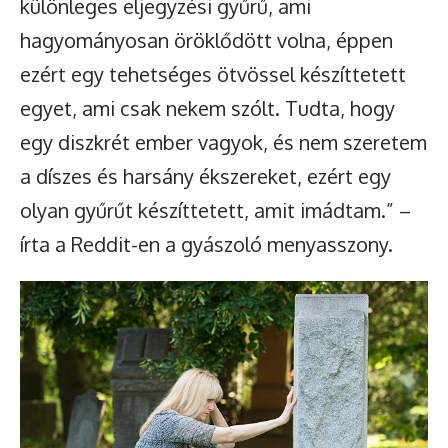
különleges eljegyzési gyűrű, ami
hagyományosan öröklődött volna, éppen
ezért egy tehetséges ötvössel készíttetett
egyet, ami csak nekem szólt. Tudta, hogy
egy diszkrét ember vagyok, és nem szeretem
a díszes és harsány ékszereket, ezért egy
olyan gyűrűt készíttetett, amit imádtam.” –
írta a Reddit-en a gyászoló menyasszony.