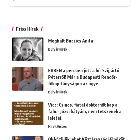
Friss Hírek
Meghalt Bucsics Anita
Bulvár
Hírek
EBBEN a percben jött a hír Szijjártó
Péterről! Már a Budapesti Rendőr-
főkapitányságon az ügye
Bulvár
Hírek
Vicc: Csinos, fiatal doktornőt kap a
falu.– Józsi bátyám, nem tetszenek a
leletei.
Hírek
Vicces
Ők közülük lehet Köztársasági Elnököt