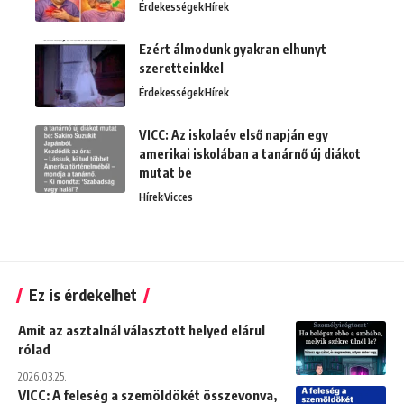
Érdekességek
Hírek
Ezért álmodunk gyakran elhunyt
szeretteinkkel
Érdekességek
Hírek
VICC: Az iskolaév első napján egy
amerikai iskolában a tanárnő új diákot
mutat be
Hírek
Vicces
Ez is érdekelhet
Amit az asztalnál választott helyed elárul
rólad
2026.03.25.
VICC: A feleség a szemöldökét összevonva,