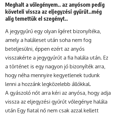
Meghalt a vőlegényem.. az anyósom pedig
követeli vissza az eljegyzési gyűrűt..még
alig temettük el szegényt..
A jegygyűrű egy olyan ígéret bizonyítéka,
amely a haláleset után soha nem fog
beteljesülni, éppen ezért az anyós
visszakérte a jegygyűrűt a fia halála után. Ez
a történet is egy nagyon jó bizonyíték arra,
hogy néha mennyire kegyetlenek tudunk
lenni a hozzánk legközelebb állókkal.
A gyászoló nőt arra kéri az anyósa, hogy adja
vissza az eljegyzési gyűrűt vőlegénye halála
után Egy fiatal nő nem csak azzal kellett