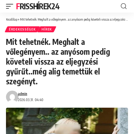
FRISSHÍREK24
Kezdőlap
»
Mit tehetnék. Meghalt a vőlegényem.. az anyósom pedig követeli vissza az eljegyzési gyűrűt..még alig temettük el szegényt.
ÉRDEKESSÉGEK
HÍREK
Mit tehetnék. Meghalt a
vőlegényem.. az anyósom pedig
követeli vissza az eljegyzési
gyűrűt..még alig temettük el
szegényt.
admin
2026.03.31. 04:40