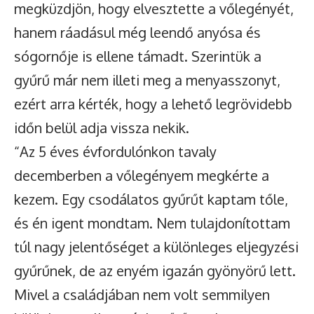
megküzdjön, hogy elvesztette a vőlegényét,
hanem ráadásul még leendő anyósa és
sógornője is ellene támadt. Szerintük a
gyűrű már nem illeti meg a menyasszonyt,
ezért arra kérték, hogy a lehető legrövidebb
időn belül adja vissza nekik.
“Az 5 éves évfordulónkon tavaly
decemberben a vőlegényem megkérte a
kezem. Egy csodálatos gyűrűt kaptam tőle,
és én igent mondtam. Nem tulajdonítottam
túl nagy jelentőséget a különleges eljegyzési
gyűrűnek, de az enyém igazán gyönyörű lett.
Mivel a családjában nem volt semmilyen