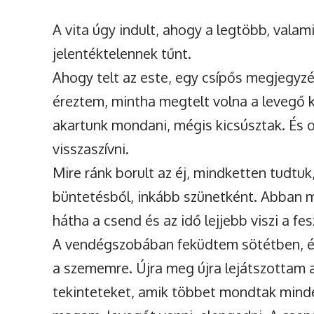
A vita úgy indult, ahogy a legtöbb, vala
jelentéktelennek tűnt.
Ahogy telt az este, egy csípős megjegyzé
éreztem, mintha megtelt volna a levegő 
akartunk mondani, mégis kicsúsztak. És o
visszaszívni.
Mire ránk borult az éj, mindketten tudtuk
büntetésből, inkább szünetként. Abban 
hátha a csend és az idő lejjebb viszi a fe
A vendégszobában feküdtem sötétben, é
a szememre. Újra meg újra lejátszottam a
tekinteteket, amik többet mondtak mind