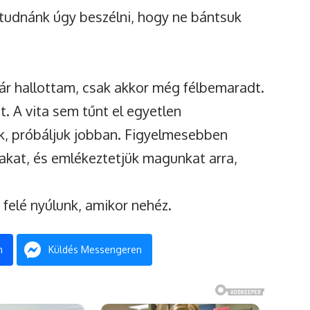
 tudnánk úgy beszélni, hogy ne bántsuk
már hallottam, csak akkor még félbemaradt.
 A vita sem tűnt el egyetlen
uk, próbáljuk jobban. Figyelmesebben
akat, és emlékeztetjük magunkat arra,
 felé nyúlunk, amikor nehéz.
n
Küldés Messengeren