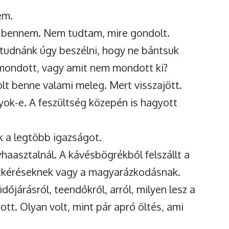
em.
t bennem. Nem tudtam, mire gondolt.
tudnánk úgy beszélni, hogy ne bántsuk
mondott, vagy amit nem mondott ki?
lt benne valami meleg. Mert visszajött.
gyok-e. A feszültség közepén is hagyott
 a legtöbb igazságot.
aasztalnál. A kávésbögrékből felszállt a
atkéréseknek vagy a magyarázkodásnak.
dőjárásról, teendőkről, arról, milyen lesz a
ott. Olyan volt, mint pár apró öltés, ami