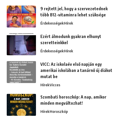
9 rejtett jel, hogy a szervezetednek
több B12-vitaminra lehet szüksége
Érdekességek
Hírek
Ezért álmodunk gyakran elhunyt
szeretteinkkel
Érdekességek
Hírek
VICC: Az iskolaév első napján egy
amerikai iskolában a tanárnő új diákot
mutat be
Hírek
Vicces
Szombati horoszkóp: A nap, amikor
minden megváltozhat!
Hírek
Horoszkóp