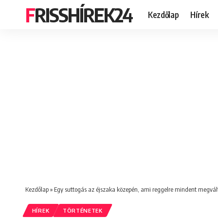
FRISSHÍREK24
Kezdőlap
Hírek
Kezdőlap
»
Egy suttogás az éjszaka közepén, ami reggelre mindent megvált
HÍREK
TÖRTÉNETEK