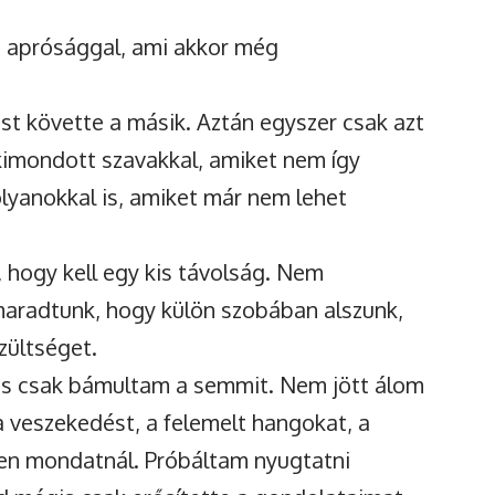
mi aprósággal, ami akkor még
st követte a másik. Aztán egyszer csak azt
kimondott szavakkal, amiket nem így
lyanokkal is, amiket már nem lehet
, hogy kell egy kis távolság. Nem
maradtunk, hogy külön szobában alszunk,
szültséget.
s csak bámultam a semmit. Nem jött álom
 veszekedést, a felemelt hangokat, a
en mondatnál. Próbáltam nyugtatni