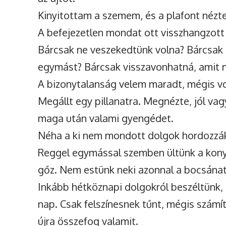
Kinyitottam a szemem, és a plafont nézt
A befejezetlen mondat ott visszhangzot
Bárcsak ne veszekedtünk volna? Bárcsak 
egymást? Bárcsak visszavonhatná, amit 
A bizonytalanság velem maradt, mégis vo
Megállt egy pillanatra. Megnézte, jól va
maga után valami gyengédet.
Néha a ki nem mondott dolgok hordozzák
Reggel egymással szemben ültünk a konyh
gőz. Nem estünk neki azonnal a bocsán
Inkább hétköznapi dolgokról beszéltünk, i
nap. Csak felszínesnek tűnt, mégis számít
újra összefog valamit.