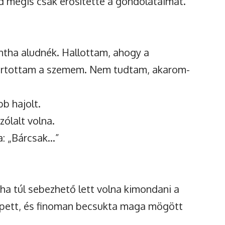
d mégis csak erősítette a gondolataimat.
intha aludnék. Hallottam, ahogy a
tartottam a szemem. Nem tudtam, akarom-
b hajolt.
zólalt volna.
a: „Bárcsak…”
tha túl sebezhető lett volna kimondani a
alépett, és finoman becsukta maga mögött