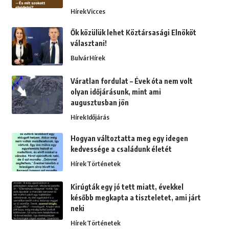
Hírek
Vicces
Ők közülük lehet Köztársasági Elnököt
választani!
Bulvár
Hírek
Váratlan fordulat – Évek óta nem volt
olyan időjárásunk, mint ami
augusztusban jön
Hírek
Időjárás
Hogyan változtatta meg egy idegen
kedvessége a családunk életét
Hírek
Történetek
Kirúgták egy jó tett miatt, évekkel
később megkapta a tiszteletet, ami járt
neki
Hírek
Történetek