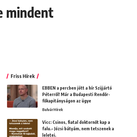
re mindent
Friss Hírek
EBBEN a percben jött a hír Szijjártó
Péterről! Már a Budapesti Rendőr-
főkapitányságon az ügye
Bulvár
Hírek
Vicc: Csinos, fiatal doktornőt kap a
falu.– Józsi bátyám, nem tetszenek a
leletei.