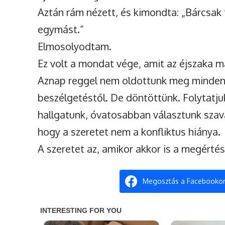
Aztán rám nézett, és kimondta: „Bárcsak
egymást.”
Elmosolyodtam.
Ez volt a mondat vége, amit az éjszaka 
Aznap reggel nem oldottunk meg mindent.
beszélgetéstől. De döntöttünk. Folytatj
hallgatunk, óvatosabban választunk szav
hogy a szeretet nem a konfliktus hiánya.
A szeretet az, amikor akkor is a megértés
Megosztás a Facebooko