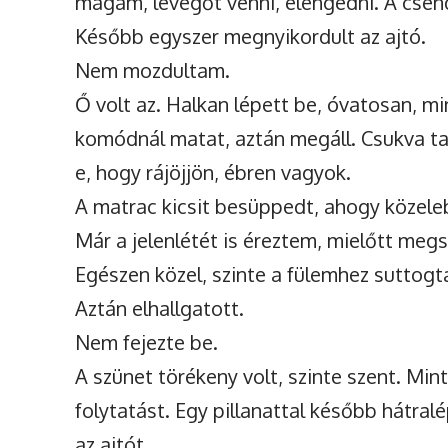
magam, levegőt venni, elengedni. A csen
Később egyszer megnyikordult az ajtó.
Nem mozdultam.
Ő volt az. Halkan lépett be, óvatosan, m
komódnál matat, aztán megáll. Csukva 
e, hogy rájöjjön, ébren vagyok.
A matrac kicsit besüppedt, ahogy közeleb
Már a jelenlétét is éreztem, mielőtt megs
Egészen közel, szinte a fülemhez suttogt
Aztán elhallgatott.
Nem fejezte be.
A szünet törékeny volt, szinte szent. Min
folytatást. Egy pillanattal később hátr
az ajtót.