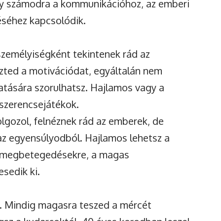
ely számodra a kommunikációhoz, az emberi
éséhez kapcsolódik.
személyiségként tekintenek rád az
szted a motivációdat, egyáltalán nem
tására szorulhatsz. Hajlamos vagy a
szerencsejátékok.
gozol, felnéznek rád az emberek, de
 az egyensúlyodból. Hajlamos lehetsz a
s megbetegedésekre, a magas
sedik ki.
gy. Mindig magasra teszed a mércét