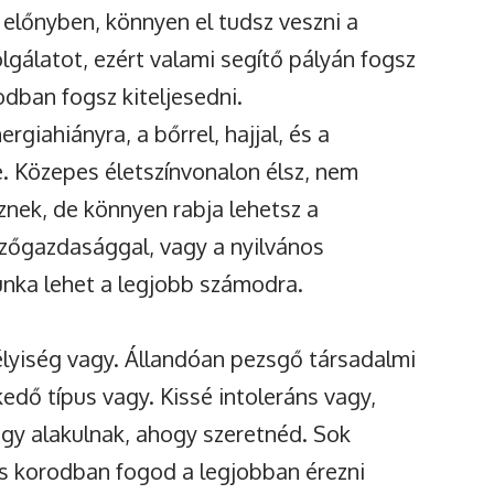
előnyben, könnyen el tudsz veszni a
lgálatot, ezért valami segítő pályán fogsz
dban fogsz kiteljesedni.
giahiányra, a bőrrel, hajjal, és a
. Közepes életszínvonalon élsz, nem
znek, de könnyen rabja lehetsz a
zőgazdasággal, vagy a nyilvános
nka lehet a legjobb számodra.
élyiség vagy. Állandóan pezsgő társadalmi
zkedő típus vagy. Kissé intoleráns vagy,
gy alakulnak, ahogy szeretnéd. Sok
s korodban fogod a legjobban érezni