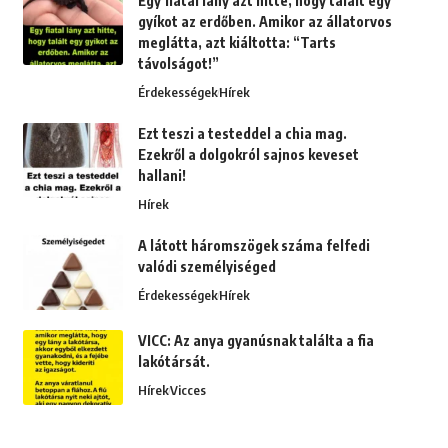
Egy fiatal lány azt hitte, hogy talált egy
gyíkot az erdőben. Amikor az állatorvos
meglátta, azt kiáltotta: “Tarts
távolságot!”
Érdekességek
Hírek
Ezt teszi a testeddel a chia mag.
Ezekről a dolgokról sajnos keveset
hallani!
Hírek
A látott háromszögek száma felfedi
valódi személyiséged
Érdekességek
Hírek
VICC: Az anya gyanúsnak találta a fia
lakótársát.
Hírek
Vicces