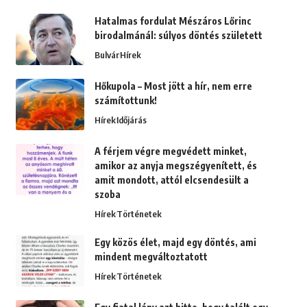
Hatalmas fordulat Mészáros Lőrinc
birodalmánál: súlyos döntés született
Bulvár
Hírek
Hőkupola – Most jött a hír, nem erre
számítottunk!
Hírek
Időjárás
A férjem végre megvédett minket,
amikor az anyja megszégyenített, és
amit mondott, attól elcsendesült a
szoba
Hírek
Történetek
Egy közös élet, majd egy döntés, ami
mindent megváltoztatott
Hírek
Történetek