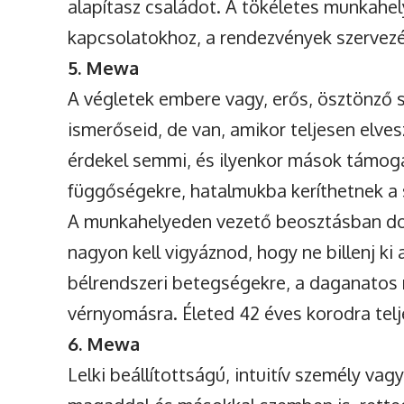
alapítasz családot. A tökéletes munkah
kapcsolatokhoz, a rendezvények szervez
5. Mewa
A végletek embere vagy, erős, ösztönző 
ismerőseid, de van, amikor teljesen elve
érdekel semmi, és ilyenkor mások támoga
függőségekre, hatalmukba keríthetnek a 
A munkahelyeden vezető beosztásban dol
nagyon kell vigyáznod, hogy ne billenj ki
bélrendszeri betegségekre, a daganato
vérnyomásra. Életed 42 éves korodra telje
6. Mewa
Lelki beállítottságú, intuitív személy va