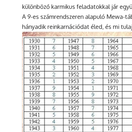
különböző karmikus feladatokkal jár együ
A 9-es számrendszeren alapuló Mewa-tá
hányadik reinkarnációdat éled, és mi tul