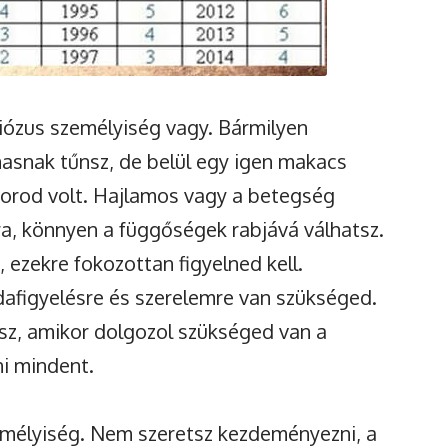
iózus személyiség vagy. Bármilyen
masnak tűnsz, de belül egy igen makacs
korod volt. Hajlamos vagy a betegség
ra, könnyen a függőségek rabjává válhatsz.
 ezekre fokozottan figyelned kell.
dafigyelésre és szerelemre van szükséged.
lsz, amikor dolgozol szükséged van a
i mindent.
mélyiség. Nem szeretsz kezdeményezni, a