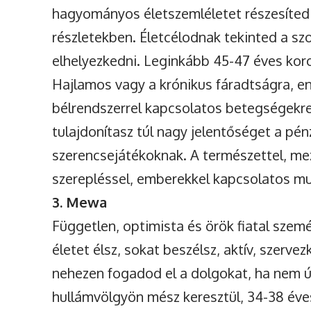
hagyományos életszemléletet részesíted 
részletekben. Életcélodnak tekinted a szo
elhelyezkedni. Leginkább 45-47 éves koro
Hajlamos vagy a krónikus fáradtságra, ener
bélrendszerrel kapcsolatos betegségekre
tulajdonítasz túl nagy jelentőséget a pén
szerencsejátékoknak. A természettel, me
szerepléssel, emberekkel kapcsolatos mu
3. Mewa
Független, optimista és örök fiatal szem
életet élsz, sokat beszélsz, aktív, szerve
nehezen fogadod el a dolgokat, ha nem ú
hullámvölgyön mész keresztül, 34-38 éve