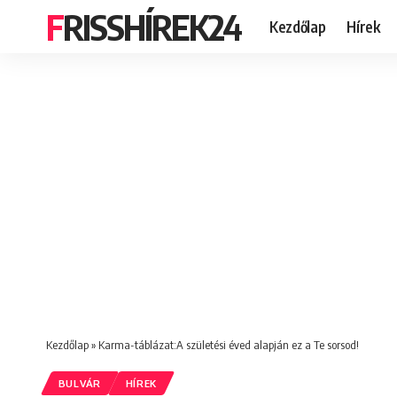
FRISSHÍREK24
Kezdőlap
Hírek
Kezdőlap
»
Karma-táblázat:A születési éved alapján ez a Te sorsod!
BULVÁR
HÍREK