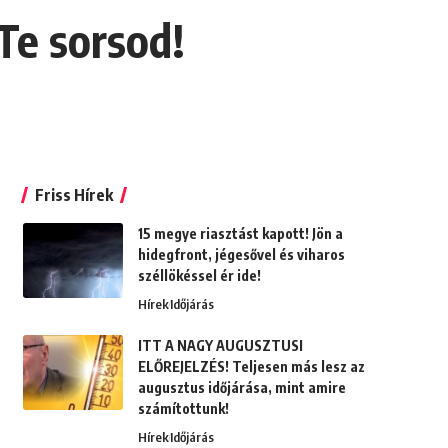
Te sorsod!
Friss Hírek
15 megye riasztást kapott! Jön a
hidegfront, jégesővel és viharos
széllökéssel ér ide!
Hírek
Időjárás
ITT A NAGY AUGUSZTUSI
ELŐREJELZÉS! Teljesen más lesz az
augusztus időjárása, mint amire
számítottunk!
Hírek
Időjárás