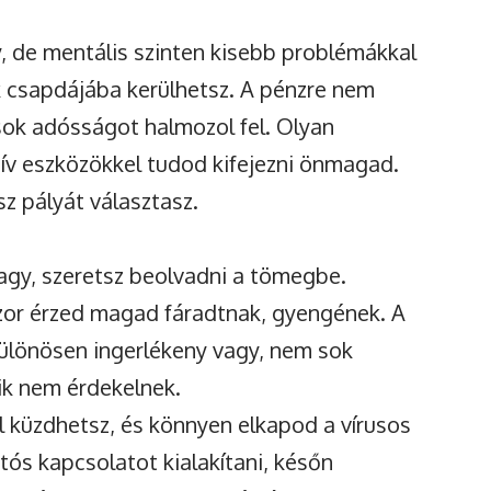
y, de mentális szinten kisebb problémákkal
 csapdájába kerülhetsz. A pénzre nem
 sok adósságot halmozol fel. Olyan
ív eszközökkel tudod kifejezni önmagad.
sz pályát választasz.
gy, szeretsz beolvadni a tömegbe.
szor érzed magad fáradtnak, gyengének. A
különösen ingerlékeny vagy, nem sok
ik nem érdekelnek.
l küzdhetsz, és könnyen elkapod a vírusos
ós kapcsolatot kialakítani, későn