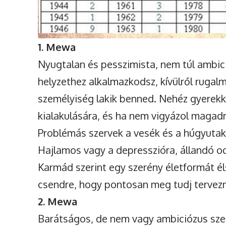
1. Mewa
Nyugtalan és pesszimista, nem túl ambic
helyzethez alkalmazkodsz, kívülről rugal
személyiség lakik benned. Nehéz gyerek
kialakulására, és ha nem vigyázol magad
Problémás szervek a vesék és a húgyutak,
Hajlamos vagy a depresszióra, állandó o
Karmád szerint egy szerény életformát é
csendre, hogy pontosan meg tudj tervezn
2. Mewa
Barátságos, de nem vagy ambiciózus sze