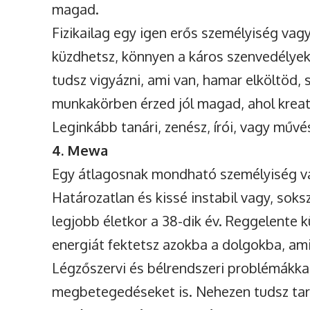
magad.
Fizikailag egy igen erős személyiség vag
küzdhetsz, könnyen a káros szenvedélyek
tudsz vigyázni, ami van, hamar elköltöd,
munkakörben érzed jól magad, ahol kreat
Leginkább tanári, zenész, írói, vagy művé
4. Mewa
Egy átlagosnak mondható személyiség va
Határozatlan és kissé instabil vagy, sok
legjobb életkor a 38-dik év. Reggelente 
energiát fektetsz azokba a dolgokba, am
Légzőszervi és bélrendszeri problémákka
megbetegedéseket is. Nehezen tudsz tart