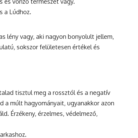
es és vonzó természet vagy.
s a Lúdhoz.
as lény vagy, aki nagyon bonyolult jellem,
latú, sokszor felületesen értékel és
alad tisztul meg a rossztól és a negatív
led a múlt hagyományait, ugyanakkor azon
áld. Érzékeny, érzelmes, védelmező,
Farkashoz.