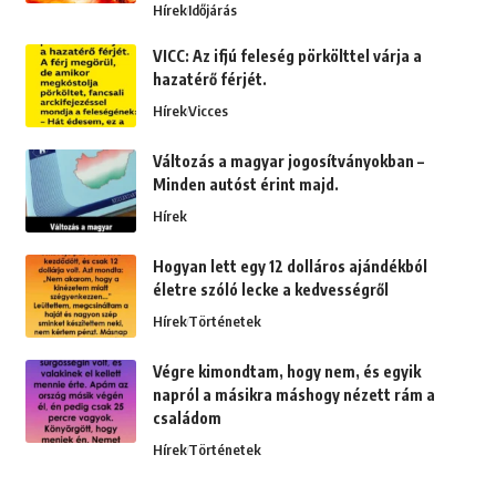
Hírek
Időjárás
VICC: Az ifjú feleség pörkölttel várja a
hazatérő férjét.
Hírek
Vicces
Változás a magyar jogosítványokban –
Minden autóst érint majd.
Hírek
Hogyan lett egy 12 dolláros ajándékból
életre szóló lecke a kedvességről
Hírek
Történetek
Végre kimondtam, hogy nem, és egyik
napról a másikra máshogy nézett rám a
családom
Hírek
Történetek