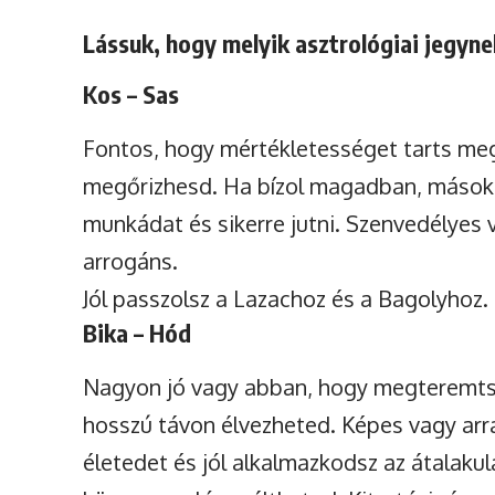
Lássuk, hogy melyik asztrológiai jegyne
Kos – Sas
Fontos, hogy mértékletességet tarts me
megőrizhesd. Ha bízol magadban, mások s
munkádat és sikerre jutni. Szenvedélyes 
arrogáns.
Jól passzolsz a Lazachoz és a Bagolyhoz.
Bika – Hód
Nagyon jó vagy abban, hogy megteremts, 
hosszú távon élvezheted. Képes vagy arr
életedet és jól alkalmazkodsz az átalak