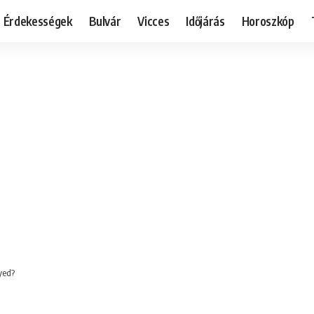
Érdekességek
Bulvár
Vicces
Időjárás
Horoszkóp
yed?