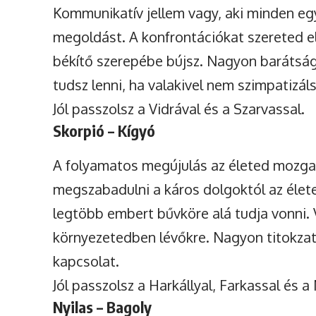
Kommunikatív jellem vagy, aki minden eg
megoldást. A konfrontációkat szereted el
békítő szerepébe bújsz. Nagyon barátsá
tudsz lenni, ha valakivel nem szimpatizál
Jól passzolsz a Vidrával és a Szarvassal.
Skorpió – Kígyó
A folyamatos megújulás az életed mozga
megszabadulni a káros dolgoktól az élet
legtöbb embert bűvköre alá tudja vonni
környezetedben lévőkre. Nagyon titokzato
kapcsolat.
Jól passzolsz a Harkállyal, Farkassal és 
Nyilas – Bagoly