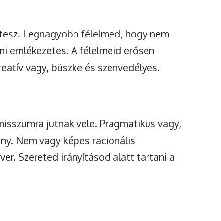
egtesz. Legnagyobb félelmed, hogy nem
i emlékezetes. A félelmeid erősen
reatív vagy, büszke és szenvedélyes.
omisszumra jutnak vele. Pragmatikus vagy,
keny. Nem vagy képes racionális
er. Szereted irányításod alatt tartani a