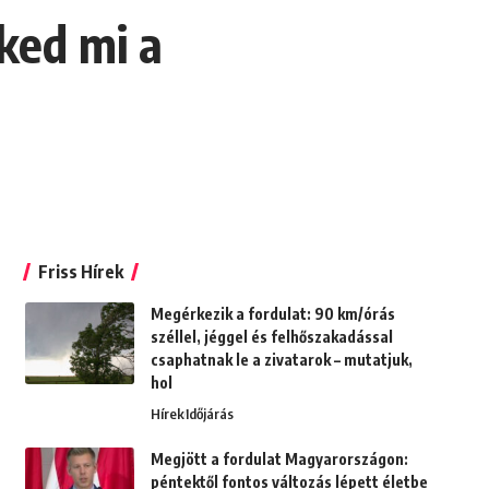
ked mi a
Friss Hírek
Megérkezik a fordulat: 90 km/órás
széllel, jéggel és felhőszakadással
csaphatnak le a zivatarok – mutatjuk,
hol
Hírek
Időjárás
Megjött a fordulat Magyarországon:
péntektől fontos változás lépett életbe