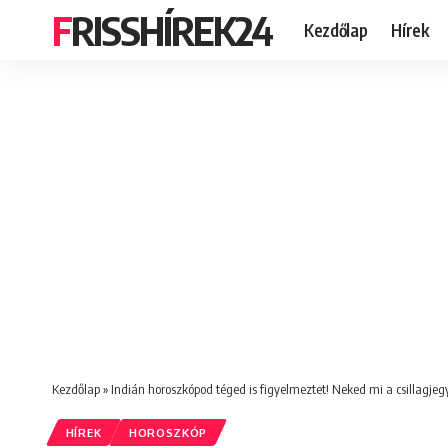
FRISSHÍREK24
Kezdőlap
Hírek
Kezdőlap
»
Indián horoszkópod téged is figyelmeztet! Neked mi a csillagjeg
HÍREK
HOROSZKÓP