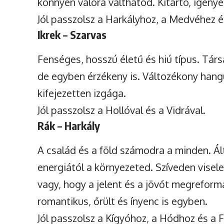
könnyen valóra válthatod. Kitartó, igény
Jól passzolsz a Harkályhoz, a Medvéhez é
Ikrek – Szarvas
Fenséges, hosszú életű és hiú típus. Társ
de egyben érzékeny is. Változékony hangu
kifejezetten izgága.
Jól passzolsz a Hollóval és a Vidrával.
Rák – Harkály
A család és a föld számodra a minden. Ált
energiától a környezeted. Szíveden vise
vagy, hogy a jelent és a jövőt megreform
romantikus, őrült és ínyenc is egyben.
Jól passzolsz a Kígyóhoz, a Hódhoz és a 