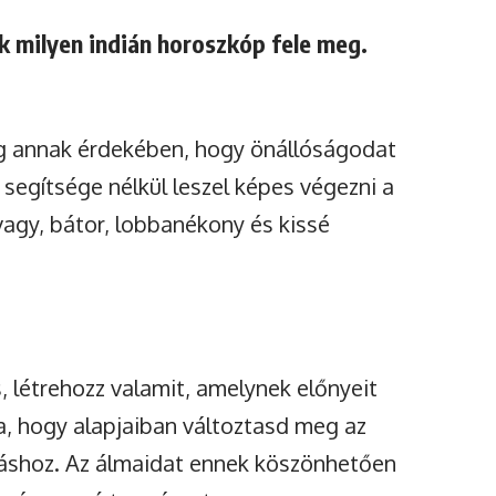
k milyen indián horoszkóp fele meg.
g annak érdekében, hogy önállóságodat
egítsége nélkül leszel képes végezni a
vagy, bátor, lobbanékony és kissé
létrehozz valamit, amelynek előnyeit
a, hogy alapjaiban változtasd meg az
uláshoz. Az álmaidat ennek köszönhetően