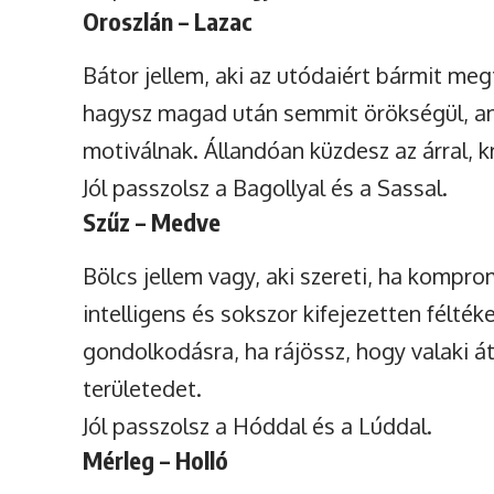
Oroszlán – Lazac
Bátor jellem, aki az utódaiért bármit m
hagysz magad után semmit örökségül, am
motiválnak. Állandóan küzdesz az árral, k
Jól passzolsz a Bagollyal és a Sassal.
Szűz – Medve
Bölcs jellem vagy, aki szereti, ha kompr
intelligens és sokszor kifejezetten félté
gondolkodásra, ha rájössz, hogy valaki átv
területedet.
Jól passzolsz a Hóddal és a Lúddal.
Mérleg – Holló