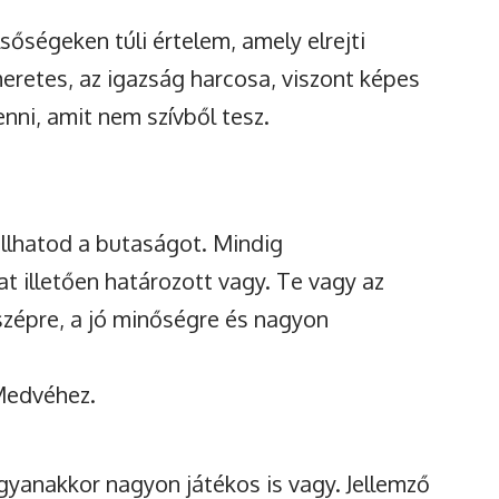
őségeken túli értelem, amely elrejti
eretes, az igazság harcosa, viszont képes
enni, amit nem szívből tesz.
állhatod a butaságot. Mindig
t illetően határozott vagy. Te vagy az
szépre, a jó minőségre és nagyon
 Medvéhez.
gyanakkor nagyon játékos is vagy. Jellemző