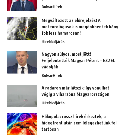
Bulvár
Hírek
Megváltozott az előrejelzés! A
meteorológusok is megdöbbentek hány
fok lesz hamarosan!
Hírek
Időjárás
Nagyon súlyos, most jött!
Feljelentették Magyar Pétert – EZZEL
vádolják
Bulvár
Hírek
A radaron már látszik: így vonulhat
végig a viharzóna Magyarországon
Hírek
Időjárás
Hőkupola: rossz hírek érkeztek, a
hidegfront után sem lélegezhetünk fel
tartósan