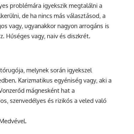
yes problémára igyekszik megtalálni a
kerülni, de ha nincs más választásod, a
gos vagy, ugyanakkor nagyon arrogáns is
sz. Hűséges vagy, naiv és diszkrét.
tórugója, melynek során igyekszel
edben. Karizmatikus egyéniség vagy, aki a
. Vonzerőd mágnesként hat a
s, szenvedélyes és rizikós a veled való
a Medvével.