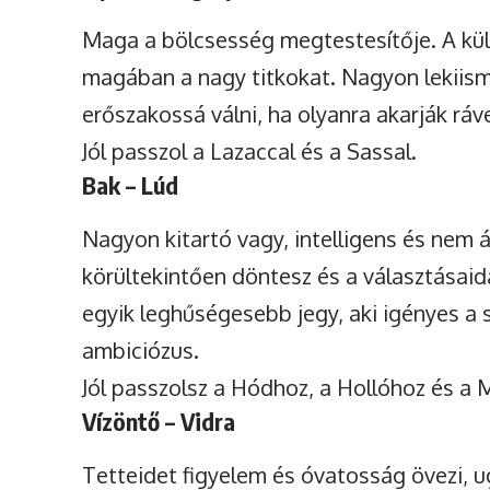
Maga a bölcsesség megtestesítője. A küls
magában a nagy titkokat. Nagyon lekiism
erőszakossá válni, ha olyanra akarják ráv
Jól passzol a Lazaccal és a Sassal.
Bak – Lúd
Nagyon kitartó vagy, intelligens és nem 
körültekintően döntesz és a választásaida
egyik leghűségesebb jegy, aki igényes a 
ambiciózus.
Jól passzolsz a Hódhoz, a Hollóhoz és a
Vízöntő – Vidra
Tetteidet figyelem és óvatosság övezi, u