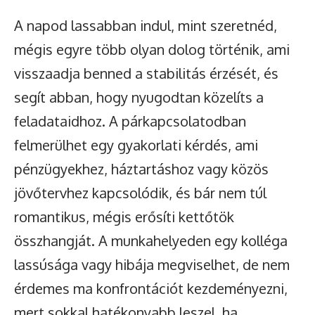
A napod lassabban indul, mint szeretnéd,
mégis egyre több olyan dolog történik, ami
visszaadja benned a stabilitás érzését, és
segít abban, hogy nyugodtan közelíts a
feladataidhoz. A párkapcsolatodban
felmerülhet egy gyakorlati kérdés, ami
pénzügyekhez, háztartáshoz vagy közös
jövőtervhez kapcsolódik, és bár nem túl
romantikus, mégis erősíti kettőtök
összhangját. A munkahelyeden egy kolléga
lassúsága vagy hibája megviselhet, de nem
érdemes ma konfrontációt kezdeményezni,
mert sokkal hatékonyabb leszel, ha