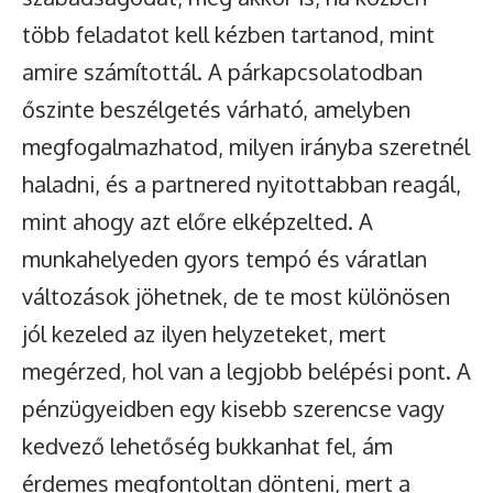
több feladatot kell kézben tartanod, mint
amire számítottál. A párkapcsolatodban
őszinte beszélgetés várható, amelyben
megfogalmazhatod, milyen irányba szeretnél
haladni, és a partnered nyitottabban reagál,
mint ahogy azt előre elképzelted. A
munkahelyeden gyors tempó és váratlan
változások jöhetnek, de te most különösen
jól kezeled az ilyen helyzeteket, mert
megérzed, hol van a legjobb belépési pont. A
pénzügyeidben egy kisebb szerencse vagy
kedvező lehetőség bukkanhat fel, ám
érdemes megfontoltan dönteni, mert a