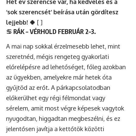
Hét év szerencse vár, ha kedvelés és a
‘sok szerencsét’ beírása után gördítesz
lejjebb! 🍀
[ ]
♋
RÁK – VÉRHOLD FEBRUÁR 2–3.
A mai nap sokkal érzelmesebb lehet, mint
szeretnéd, mégis rengeteg gyakorlati
előrelépésre ad lehetőséget, főleg azokban
az ügyekben, amelyekre már hetek óta
gyűjtöd az erőt. A párkapcsolatodban
előkerülhet egy régi félmondat vagy
sérelem, amit most végre képesek vagytok
nyugodtan, higgadtan megbeszélni, és ez
jelentősen javítja a kettőtök közötti