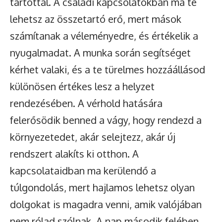
tartottál. A családi kapcsolatokban ma te
lehetsz az összetartó erő, mert mások
számítanak a véleményedre, és értékelik a
nyugalmadat. A munka során segítséget
kérhet valaki, és a te türelmes hozzáállásod
különösen értékes lesz a helyzet
rendezésében. A vérhold hatására
felerősödik benned a vágy, hogy rendezd a
környezetedet, akár selejtezz, akár új
rendszert alakíts ki otthon. A
kapcsolataidban ma kerülendő a
túlgondolás, mert hajlamos lehetsz olyan
dolgokat is magadra venni, amik valójában
nem rólad szólnak. A nap második felében