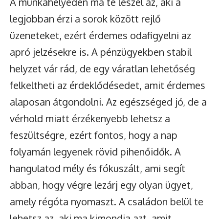
A munkahelyeden ma te leszel az, aki a
legjobban érzi a sorok között rejlő
üzeneteket, ezért érdemes odafigyelni az
apró jelzésekre is. A pénzügyekben stabil
helyzet vár rád, de egy váratlan lehetőség
felkeltheti az érdeklődésedet, amit érdemes
alaposan átgondolni. Az egészséged jó, de a
vérhold miatt érzékenyebb lehetsz a
feszültségre, ezért fontos, hogy a nap
folyamán legyenek rövid pihenőidők. A
hangulatod mély és fókuszált, ami segít
abban, hogy végre lezárj egy olyan ügyet,
amely régóta nyomaszt. A családon belül te
lehetsz az, aki ma kimondja azt, amit