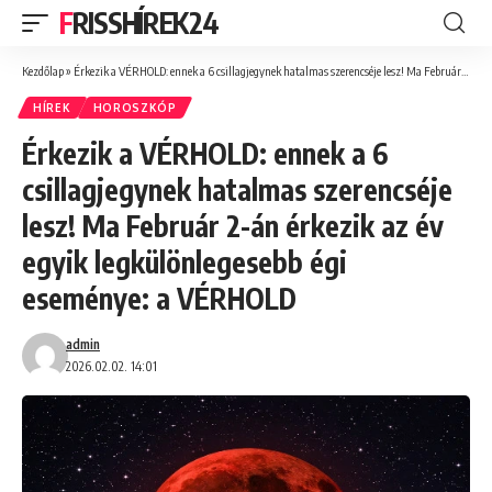
FRISSHÍREK24
Kezdőlap
»
Érkezik a VÉRHOLD: ennek a 6 csillagjegynek hatalmas szerencséje lesz! Ma Február 2-án érkezik az év egyik legkülönlegesebb égi eseménye: a VÉRHOLD
HÍREK
HOROSZKÓP
Érkezik a VÉRHOLD: ennek a 6
csillagjegynek hatalmas szerencséje
lesz! Ma Február 2-án érkezik az év
egyik legkülönlegesebb égi
eseménye: a VÉRHOLD
admin
2026.02.02. 14:01