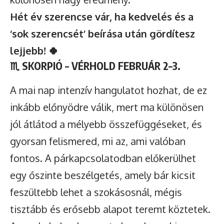
Hét év szerencse vár, ha kedvelés és a
‘sok szerencsét’ beírása után gördítesz
lejjebb! 🍀
♏
SKORPIÓ – VÉRHOLD FEBRUÁR 2–3.
A mai nap intenzív hangulatot hozhat, de ez
inkább előnyödre válik, mert ma különösen
jól átlátod a mélyebb összefüggéseket, és
gyorsan felismered, mi az, ami valóban
fontos. A párkapcsolatodban előkerülhet
egy őszinte beszélgetés, amely bár kicsit
feszültebb lehet a szokásosnál, mégis
tisztább és erősebb alapot teremt köztetek.