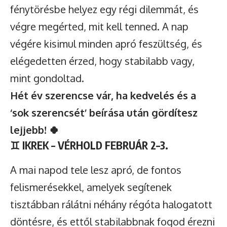
fénytörésbe helyez egy régi dilemmát, és
végre megérted, mit kell tenned. A nap
végére kisimul minden apró feszültség, és
elégedetten érzed, hogy stabilabb vagy,
mint gondoltad.
Hét év szerencse vár, ha kedvelés és a
‘sok szerencsét’ beírása után gördítesz
lejjebb! 🍀
♊
IKREK – VÉRHOLD FEBRUÁR 2–3.
A mai napod tele lesz apró, de fontos
felismerésekkel, amelyek segítenek
tisztábban rálátni néhány régóta halogatott
döntésre, és ettől stabilabbnak fogod érezni