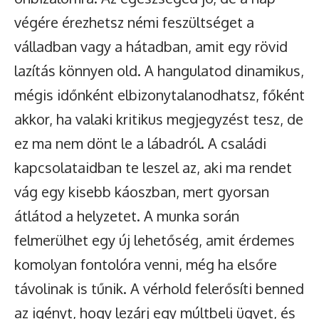
végére érezhetsz némi feszültséget a
válladban vagy a hátadban, amit egy rövid
lazítás könnyen old. A hangulatod dinamikus,
mégis időnként elbizonytalanodhatsz, főként
akkor, ha valaki kritikus megjegyzést tesz, de
ez ma nem dönt le a lábadról. A családi
kapcsolataidban te leszel az, aki ma rendet
vág egy kisebb káoszban, mert gyorsan
átlátod a helyzetet. A munka során
felmerülhet egy új lehetőség, amit érdemes
komolyan fontolóra venni, még ha elsőre
távolinak is tűnik. A vérhold felerősíti benned
az igényt, hogy lezárj egy múltbeli ügyet, és