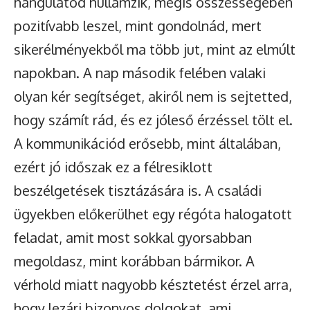
hangulatod hullámzik, mégis összességében
pozitívabb leszel, mint gondolnád, mert
sikerélményekből ma több jut, mint az elmúlt
napokban. A nap második felében valaki
olyan kér segítséget, akiről nem is sejtetted,
hogy számít rád, és ez jóleső érzéssel tölt el.
A kommunikációd erősebb, mint általában,
ezért jó időszak ez a félresiklott
beszélgetések tisztázására is. A családi
ügyekben előkerülhet egy régóta halogatott
feladat, amit most sokkal gyorsabban
megoldasz, mint korábban bármikor. A
vérhold miatt nagyobb késztetést érzel arra,
hogy lezárj bizonyos dolgokat, ami