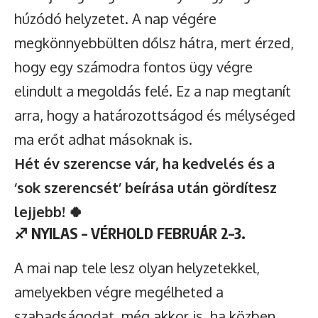
húzódó helyzetet. A nap végére
megkönnyebbülten dőlsz hátra, mert érzed,
hogy egy számodra fontos ügy végre
elindult a megoldás felé. Ez a nap megtanít
arra, hogy a határozottságod és mélységed
ma erőt adhat másoknak is.
Hét év szerencse vár, ha kedvelés és a
‘sok szerencsét’ beírása után gördítesz
lejjebb! 🍀
♐
NYILAS – VÉRHOLD FEBRUÁR 2–3.
A mai nap tele lesz olyan helyzetekkel,
amelyekben végre megélheted a
szabadságodat, még akkor is, ha közben