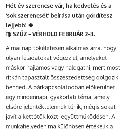
Hét év szerencse vár, ha kedvelés és a
‘sok szerencsét’ beírása után gördítesz
lejjebb! 🍀
♍
SZŰZ – VÉRHOLD FEBRUÁR 2–3.
A mai nap tökéletesen alkalmas arra, hogy
olyan feladatokat végezz el, amelyeket
máskor hajlamos vagy halogatni, mert most
ritkán tapasztalt összeszedettség dolgozik
benned. A párkapcsolatodban előkerülhet
egy mindennapi, gyakorlati téma, amely
elsőre jelentéktelennek tűnik, mégis sokat
javít a kettőtök közti együttműködésen. A
munkahelyeden ma különösen értékelik a