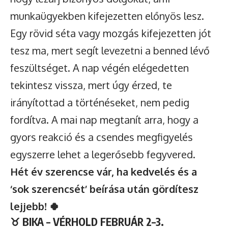
munkaügyekben kifejezetten előnyös lesz.
Egy rövid séta vagy mozgás kifejezetten jót
tesz ma, mert segít levezetni a benned lévő
feszültséget. A nap végén elégedetten
tekintesz vissza, mert úgy érzed, te
irányítottad a történéseket, nem pedig
fordítva. A mai nap megtanít arra, hogy a
gyors reakció és a csendes megfigyelés
egyszerre lehet a legerősebb fegyvered.
Hét év szerencse vár, ha kedvelés és a
‘sok szerencsét’ beírása után gördítesz
lejjebb! 🍀
♉
BIKA – VÉRHOLD FEBRUÁR 2–3.