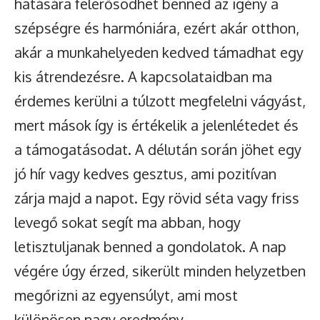
hatására felerősödhet benned az igény a
szépségre és harmóniára, ezért akár otthon,
akár a munkahelyeden kedved támadhat egy
kis átrendezésre. A kapcsolataidban ma
érdemes kerülni a túlzott megfelelni vágyást,
mert mások így is értékelik a jelenlétedet és
a támogatásodat. A délután során jöhet egy
jó hír vagy kedves gesztus, ami pozitívan
zárja majd a napot. Egy rövid séta vagy friss
levegő sokat segít ma abban, hogy
letisztuljanak benned a gondolatok. A nap
végére úgy érzed, sikerült minden helyzetben
megőrizni az egyensúlyt, ami most
különösen nagy eredmény.