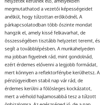
helyzetek kerülnek elő, amelyekben
megmutathatod a vezetői képességeidet
anélkül, hogy túlzottan erőlködnél. A
párkapcsolatodban több őszinte mondat
hangzik el, amely kissé felkavarhat, de
összességében tisztább helyzetet teremt, és
segít a továbblépésben. A munkahelyeden
ma jobban figyelnek rád, mint gondolnád,
ezért érdemes elővenni a legjobb formádat,
mert könnyen a reflektorfénybe kerülhetsz. A
pénzügyeidben stabil nap vár rád, de
érdemes kerülni a fölösleges kockázatot,
mert a vérhold hajlamosabbá tesz a túlzott
önbizalomra. Az egészséged jó, de a nap