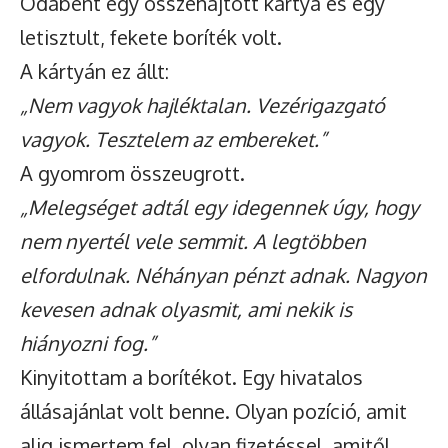
Odabent egy összehajtott kártya és egy
letisztult, fekete boríték volt.
A kártyán ez állt:
„Nem vagyok hajléktalan. Vezérigazgató
vagyok. Tesztelem az embereket.”
A gyomrom összeugrott.
„Melegséget adtál egy idegennek úgy, hogy
nem nyertél vele semmit. A legtöbben
elfordulnak. Néhányan pénzt adnak. Nagyon
kevesen adnak olyasmit, ami nekik is
hiányozni fog.”
Kinyitottam a borítékot. Egy hivatalos
állásajánlat volt benne. Olyan pozíció, amit
alig ismertem fel, olyan fizetéssel, amitől