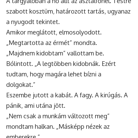
A tárgyalóban a nő állt az asztalfőnél. Testre
szabott kosztüm, határozott tartás, ugyanaz
a nyugodt tekintet.
Amikor meglátott, elmosolyodott.
„Megtartotta az érmét” mondta.
„Majdnem kidobtam” vallottam be.
Bólintott. „A legtöbben kidobnák. Ezért
tudtam, hogy magára lehet bízni a
dolgokat.”
Eszembe jutott a kabát. A fagy. A kirúgás. A
pánik, ami utána jött.
„Nem csak a munkám változott meg”
mondtam halkan. „Másképp nézek az
emberekre.”