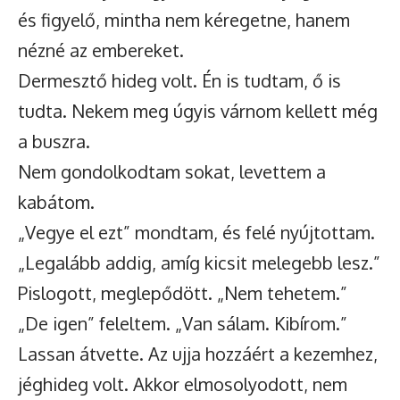
és figyelő, mintha nem kéregetne, hanem
nézné az embereket.
Dermesztő hideg volt. Én is tudtam, ő is
tudta. Nekem meg úgyis várnom kellett még
a buszra.
Nem gondolkodtam sokat, levettem a
kabátom.
„Vegye el ezt” mondtam, és felé nyújtottam.
„Legalább addig, amíg kicsit melegebb lesz.”
Pislogott, meglepődött. „Nem tehetem.”
„De igen” feleltem. „Van sálam. Kibírom.”
Lassan átvette. Az ujja hozzáért a kezemhez,
jéghideg volt. Akkor elmosolyodott, nem