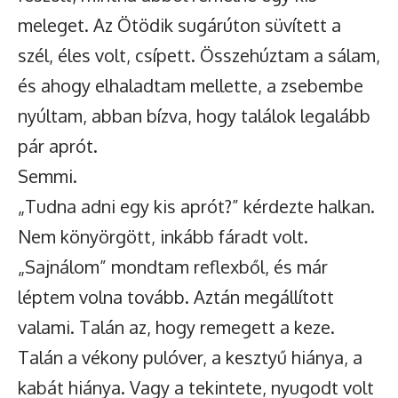
meleget. Az Ötödik sugárúton süvített a
szél, éles volt, csípett. Összehúztam a sálam,
és ahogy elhaladtam mellette, a zsebembe
nyúltam, abban bízva, hogy találok legalább
pár aprót.
Semmi.
„Tudna adni egy kis aprót?” kérdezte halkan.
Nem könyörgött, inkább fáradt volt.
„Sajnálom” mondtam reflexből, és már
léptem volna tovább. Aztán megállított
valami. Talán az, hogy remegett a keze.
Talán a vékony pulóver, a kesztyű hiánya, a
kabát hiánya. Vagy a tekintete, nyugodt volt