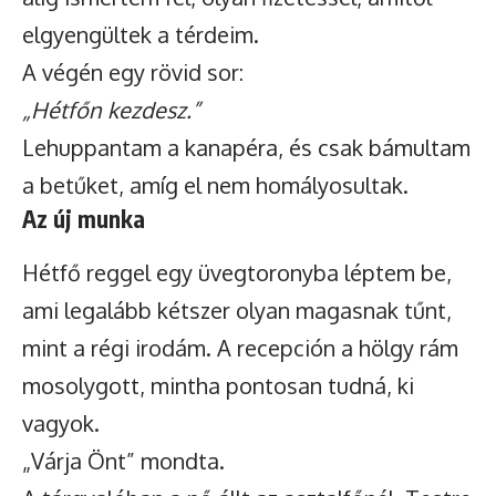
elgyengültek a térdeim.
A végén egy rövid sor:
„Hétfőn kezdesz.”
Lehuppantam a kanapéra, és csak bámultam
a betűket, amíg el nem homályosultak.
Az új munka
Hétfő reggel egy üvegtoronyba léptem be,
ami legalább kétszer olyan magasnak tűnt,
mint a régi irodám. A recepción a hölgy rám
mosolygott, mintha pontosan tudná, ki
vagyok.
„Várja Önt” mondta.