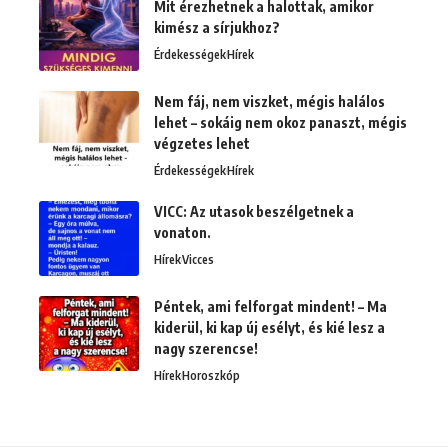
Mit érezhetnek a halottak, amikor
kimész a sírjukhoz?
Érdekességek
Hírek
Nem fáj, nem viszket, mégis halálos
lehet – sokáig nem okoz panaszt, mégis
végzetes lehet
Érdekességek
Hírek
VICC: Az utasok beszélgetnek a
vonaton.
Hírek
Vicces
Péntek, ami felforgat mindent! – Ma
kiderül, ki kap új esélyt, és kié lesz a
nagy szerencse!
Hírek
Horoszkóp