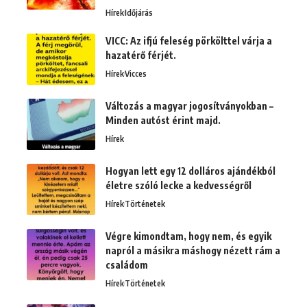
Hírek
Időjárás
VICC: Az ifjú feleség pörkölttel várja a
hazatérő férjét.
Hírek
Vicces
Változás a magyar jogosítványokban –
Minden autóst érint majd.
Hírek
Hogyan lett egy 12 dolláros ajándékból
életre szóló lecke a kedvességről
Hírek
Történetek
Végre kimondtam, hogy nem, és egyik
napról a másikra máshogy nézett rám a
családom
Hírek
Történetek