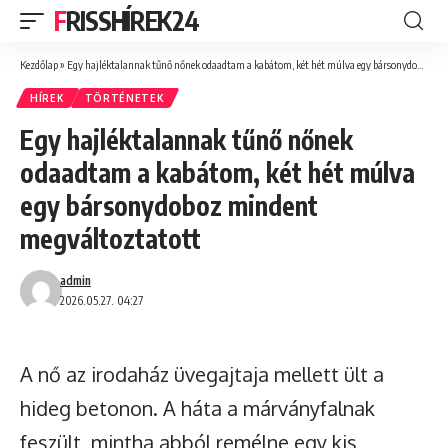
FRISSHÍREK24
Kezdőlap
»
Egy hajléktalannak tűnő nőnek odaadtam a kabátom, két hét múlva egy bársonydoboz mindent megváltoztatott
HÍREK
TÖRTÉNETEK
Egy hajléktalannak tűnő nőnek
odaadtam a kabátom, két hét múlva
egy bársonydoboz mindent
megváltoztatott
admin
2026.05.27. 04:27
A nő az irodaház üvegajtaja mellett ült a
hideg betonon. A háta a márványfalnak
feszült, mintha abból remélne egy kis