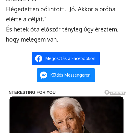
Elégedetten bólintott. „Jó. Akkor a próba
elérte a célját.”
És hetek óta először tényleg úgy éreztem,
hogy melegem van.
Megosztás a Facebookon
Küldés Messengeren