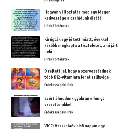
Hírek
Időjárás
Hogyan változtatta meg egy idegen
kedvessége a családunk életét
Hírek
Történetek
Kirúgták egy jó tett miatt, évekkel
később megkapta a tiszteletet, ami járt
neki
Hírek
Történetek
9 rejtett jel, hogy a szervezetednek
több B12-vitaminra lehet szüksége
Érdekességek
Hírek
Ezért álmodunk gyakran elhunyt
szeretteinkkel
Érdekességek
Hírek
VICC: Az iskolaév első napján egy