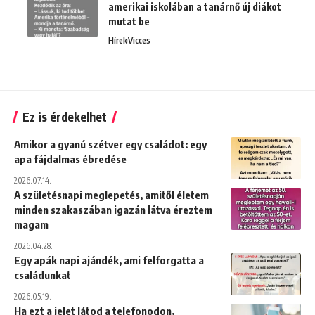
amerikai iskolában a tanárnő új diákot
mutat be
Hírek
Vicces
Ez is érdekelhet
Amikor a gyanú szétver egy családot: egy
apa fájdalmas ébredése
2026.07.14.
A születésnapi meglepetés, amitől életem
minden szakaszában igazán látva éreztem
magam
2026.04.28.
Egy apák napi ajándék, ami felforgatta a
családunkat
2026.05.19.
Ha ezt a jelet látod a telefonodon,