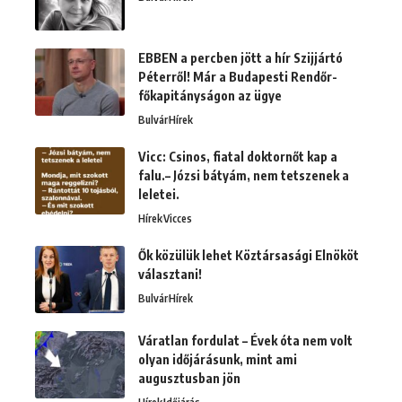
EBBEN a percben jött a hír Szijjártó
Péterről! Már a Budapesti Rendőr-
főkapitányságon az ügye
Bulvár
Hírek
Vicc: Csinos, fiatal doktornőt kap a
falu.– Józsi bátyám, nem tetszenek a
leletei.
Hírek
Vicces
Ők közülük lehet Köztársasági Elnököt
választani!
Bulvár
Hírek
Váratlan fordulat – Évek óta nem volt
olyan időjárásunk, mint ami
augusztusban jön