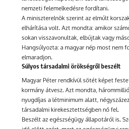
nemzeti felemelkedésre fordítani.
A miniszterelnök szerint az elmúlt korsz
elhárítása volt. Azt mondta: amikor számo
sokan visszavonultak, elbújtak vagy máso
Hangsúlyozta: a magyar nép most nem f
elmaradjon.
Súlyos társadalmi örökségről beszélt
Magyar Péter rendkívül sötét képet festet
kormány átvesz. Azt mondta, hárommilli
nyugdíjas a létminimum alatt, négyszáze
társadalmi kirekesztettségben nő fel.
Beszélt az egészségügy állapotáról is. S