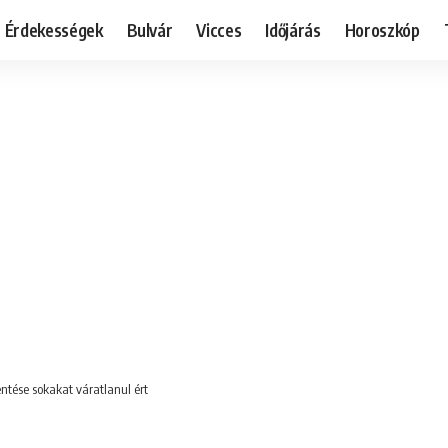
Érdekességek
Bulvár
Vicces
Időjárás
Horoszkóp
tése sokakat váratlanul ért