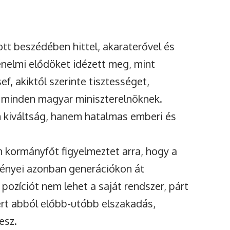
tt beszédében hittel, akaraterővel és
énelmi elődöket idézett meg, mint
f, akiktől szerinte tisztességet,
a minden magyar miniszterelnöknek.
 kiváltság, hanem hatalmas emberi és
 kormányfőt figyelmeztet arra, hogy a
ényei azonban generációkon át
pozíciót nem lehet a saját rendszer, párt
mert abból előbb-utóbb elszakadás,
esz.