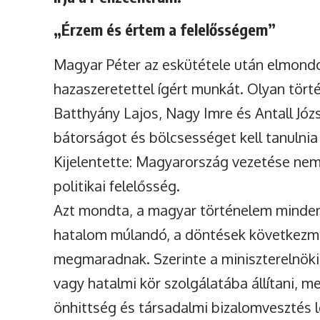
„Érzem és értem a felelősségem”
Magyar Péter az eskütétele után elmondo
hazaszeretettel ígért munkát. Olyan tört
Batthyány Lajos, Nagy Imre és Antall Józse
bátorságot és bölcsességet kell tanulni
Kijelentette: Magyarország vezetése nem
politikai felelősség.
Azt mondta, a magyar történelem minden
hatalom múlandó, a döntések következm
megmaradnak. Szerinte a miniszterelnöki 
vagy hatalmi kör szolgálatába állítani, 
önhittség és társadalmi bizalomvesztés l