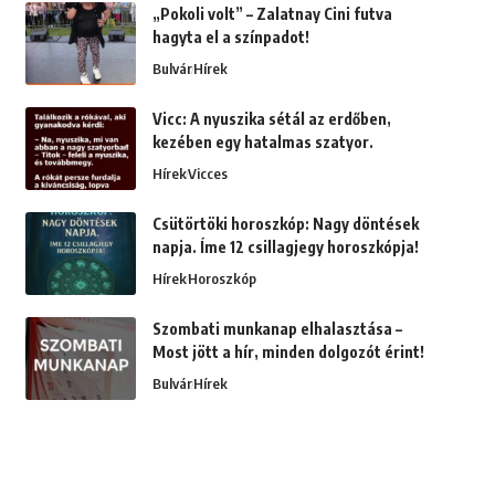
„Pokoli volt” – Zalatnay Cini futva
hagyta el a színpadot!
Bulvár
Hírek
Vicc: A nyuszika sétál az erdőben,
kezében egy hatalmas szatyor.
Hírek
Vicces
Csütörtöki horoszkóp: Nagy döntések
napja. Íme 12 csillagjegy horoszkópja!
Hírek
Horoszkóp
Szombati munkanap elhalasztása –
Most jött a hír, minden dolgozót érint!
Bulvár
Hírek