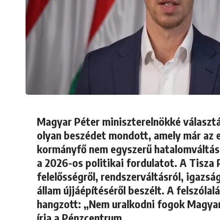
Magyar Péter miniszterelnökké választá
olyan beszédet mondott, amely már az el
kormányfő nem egyszerű hatalomváltás
a 2026-os politikai fordulatot. A Tisza 
felelősségről, rendszerváltásról, igazsá
állam újjáépítéséről beszélt. A felszóla
hangzott: „Nem uralkodni fogok Magyar
írja a
Pénzcentrum
.