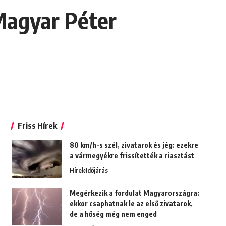
Magyar Péter
Friss Hírek
80 km/h-s szél, zivatarok és jég: ezekre
a vármegyékre frissítették a riasztást
Hírek
Időjárás
Megérkezik a fordulat Magyarországra:
ekkor csaphatnak le az első zivatarok,
de a hőség még nem enged