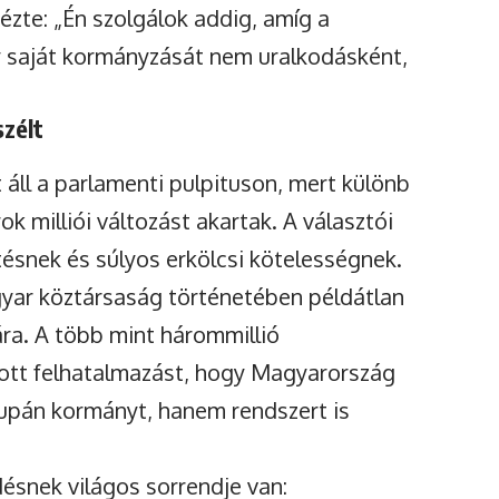
dézte: „Én szolgálok addig, amíg a
gy saját kormányzását nem uralkodásként,
szélt
 áll a parlamenti pulpituson, mert különb
k milliói változást akartak. A választói
ésnek és súlyos erkölcsi kötelességnek.
yar köztársaság történetében példátlan
lára. A több mint hárommillió
adott felhatalmazást, hogy Magyarország
supán kormányt, hanem rendszert is
ésnek világos sorrendje van: