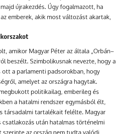
 majd újrakezdés. Úgy fogalmazott, ha
 az emberek, akik most változást akartak,
-korszakot
lt, amikor Magyar Péter az általa „Orbán–
ól beszélt. Szimbolikusnak nevezte, hogy a
s ott a parlamenti padsorokban, hogy
kségről, amelyet az országra hagytak.
megbukott politikailag, emberileg és
dekben a hatalmi rendszer egymásból élt,
 társadalmi tartalékait felélte. Magyar
 csatlakozás után hatalmas történelmi
 szerinte az ország nem tudta valódi