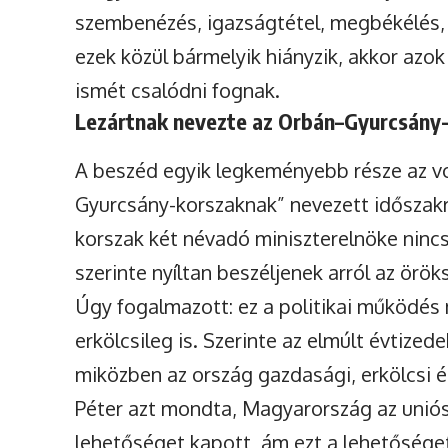
szembenézés, igazságtétel, megbékélés,
ezek közül bármelyik hiányzik, akkor azok
ismét csalódni fognak.
Lezártnak nevezte az Orbán–Gyurcsány
A beszéd egyik legkeményebb része az vo
Gyurcsány-korszaknak” nevezett időszakr
korszak két névadó miniszterelnöke ninc
szerinte nyíltan beszéljenek arról az örö
Úgy fogalmazott: ez a politikai működés 
erkölcsileg is. Szerinte az elmúlt évtize
miközben az ország gazdasági, erkölcsi és
Péter azt mondta, Magyarország az uniós
lehetőséget kapott, ám ezt a lehetőséget