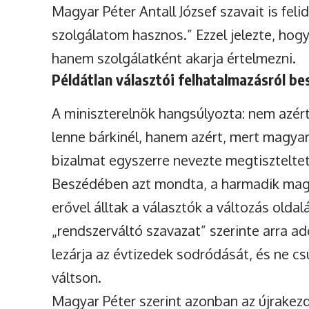
Magyar Péter Antall József szavait is feli
szolgálatom hasznos.” Ezzel jelezte, ho
hanem szolgálatként akarja értelmezni.
Példátlan választói felhatalmazásról be
A miniszterelnök hangsúlyozta: nem azért
lenne bárkinél, hanem azért, mert magyaro
bizalmat egyszerre nevezte megtiszteltet
Beszédében azt mondta, a harmadik mag
erővel álltak a választók a változás olda
„rendszerváltó szavazat” szerinte arra 
lezárja az évtizedek sodródását, és ne c
váltson.
Magyar Péter szerint azonban az újrakezd