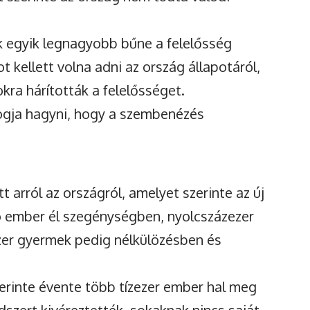
ak egyik legnagyobb bűne a felelősség
t kellett volna adni az ország állapotáról,
kra hárították a felelősséget.
ogja hagyni, hogy a szembenézés
t arról az országról, amelyet szerinte az új
ó ember él szegénységben, nyolcszázezer
zer gyermek pedig nélkülözésben és
zerinte évente több tízezer ember hal meg