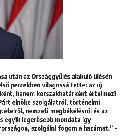
sa után az Országgyűlés alakuló ülésén
ső percekben világossá tette: az új
ként, hanem korszakhatárként értelmezi
Párt elnöke szolgálatról, történelmi
gtételről, nemzeti megbékélésről és az
lás egyik legerősebb mondata így
országon, szolgálni fogom a hazámat.” –