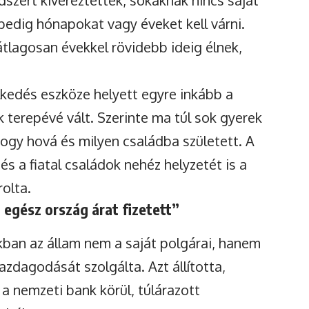
dszert kivéreztették, sokaknak nincs saját
pedig hónapokat vagy éveket kell várni.
tlagosan évekkel rövidebb ideig élnek,
lkedés eszköze helyett egyre inkább a
terepévé vált. Szerinte ma túl sok gyerek
ogy hová és milyen családba született. A
és a fiatal családok nehéz helyzetét is a
olta.
 egész ország árat fizetett”
akban az állam nem a saját polgárai, hanem
azdagodását szolgálta. Azt állította,
 a nemzeti bank körül, túlárazott