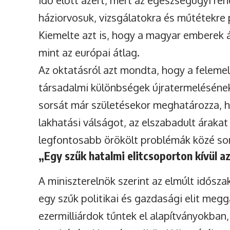
idő előtt azért, mert az egészségügyi ren
háziorvosuk, vizsgálatokra és műtétekre 
Kiemelte azt is, hogy a magyar emberek á
mint az európai átlag.
Az oktatásról azt mondta, hogy a feleme
társadalmi különbségek újratermelésének 
sorsát már születésekor meghatározza, h
lakhatási válságot, az elszabadult árakat 
legfontosabb örökölt problémák közé sor
„Egy szűk hatalmi elitcsoporton kívül az
A miniszterelnök szerint az elmúlt idősz
egy szűk politikai és gazdasági elit megg
ezermilliárdok tűntek el alapítványokban,