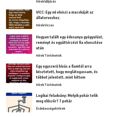
Hírek
Időjárás
VICC: Egy nő elviszi a macskáját az
állatorvoshoz.
Hírek
Vicces
Hogyan talált egy édesanya gyógyulást,
reményt és együttérzést fia elvesztése
után
Hírek
Történetek
Egy egyszerű hívás a fiamtól arra
késztetett, hogy meglátogassam, és
többet jelentett, mint hittem
Hírek
Történetek
Logikai feladvány: Melyik pohár telik
meg először? 7 pohár
Érdekességek
Hírek