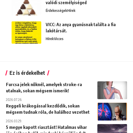
valódi személyiséged
Érdekességek
Hírek
VICC: Az anya gyanúsnak találta a fia
lakótársát.
Hírek
Vicces
Ez is érdekelhet
Furcsa jelek nőknél, amelyek stroke-ra
utalnak, sokan mégsem ismerik!
2026.07.26.
Reggeli krákogással kezdődik, sokan
mégsem tudnak róla, de halálhoz vezethet
2026.03.29.
5 megye kapott riasztást! Hatalmas vihar