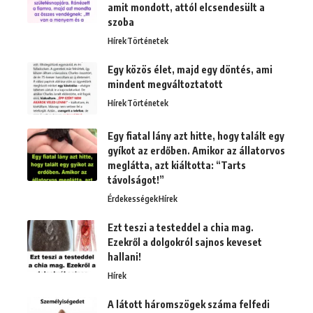
amit mondott, attól elcsendesült a
szoba
Hírek
Történetek
Egy közös élet, majd egy döntés, ami
mindent megváltoztatott
Hírek
Történetek
Egy fiatal lány azt hitte, hogy talált egy
gyíkot az erdőben. Amikor az állatorvos
meglátta, azt kiáltotta: “Tarts
távolságot!”
Érdekességek
Hírek
Ezt teszi a testeddel a chia mag.
Ezekről a dolgokról sajnos keveset
hallani!
Hírek
A látott háromszögek száma felfedi