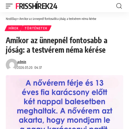
FRISSHÍREK24
Kezdőlap
»
Amikor az ünnepnél fontosabb a jóság: a testvérem néma kérése
HÍREK
TÖRTÉNETEK
Amikor az ünnepnél fontosabb a
jóság: a testvérem néma kérése
admin
2026.05.20. 04:37