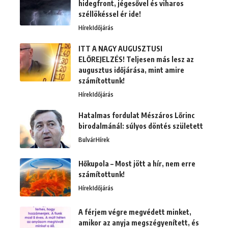
hidegfront, jégesővel és viharos
széllökéssel ér ide!
Hírek
Időjárás
ITT A NAGY AUGUSZTUSI
ELŐREJELZÉS! Teljesen más lesz az
augusztus időjárása, mint amire
számítottunk!
Hírek
Időjárás
Hatalmas fordulat Mészáros Lőrinc
birodalmánál: súlyos döntés született
Bulvár
Hírek
Hőkupola – Most jött a hír, nem erre
számítottunk!
Hírek
Időjárás
A férjem végre megvédett minket,
amikor az anyja megszégyenített, és