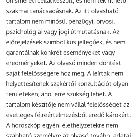
önismereti céllal készült, és nem tekinthető
szakmai tanácsadásnak. Az itt olvasható
tartalom nem minősül pénzügyi, orvosi,
pszichológiai vagy jogi útmutatásnak. Az
előrejelzések szimbolikus jellegűek, és nem
garantálnak konkrét eseményeket vagy
eredményeket. Az olvasó minden döntést
saját felelősségére hoz meg. A leírtak nem
helyettesítenek szakértői konzultációt olyan
területeken, ahol erre szükség lehet. A
tartalom készítője nem vállal felelősséget az
esetleges félreértelmezésből eredő károkért.
A horoszkóp egyéni élethelyzetekre nem
szabható személyre az olvasó további adatai