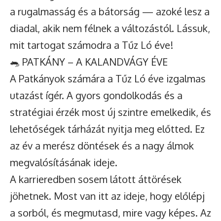
a rugalmasság és a bátorság — azoké lesz a
diadal, akik nem félnek a változástól. Lássuk,
mit tartogat számodra a Tűz Ló éve!
🐀 PATKÁNY – A KALANDVÁGY ÉVE
A Patkányok számára a Tűz Ló éve izgalmas
utazást ígér. A gyors gondolkodás és a
stratégiai érzék most új szintre emelkedik, és
lehetőségek tárházát nyitja meg előtted. Ez
az év a merész döntések és a nagy álmok
megvalósításának ideje.
A karrieredben sosem látott áttörések
jöhetnek. Most van itt az ideje, hogy előlépj
a sorból, és megmutasd, mire vagy képes. Az