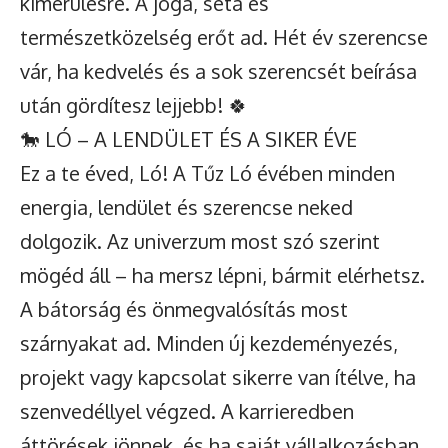
kimerülésre. A jóga, séta és
természetközelség erőt ad. Hét év szerencse
vár, ha kedvelés és a sok szerencsét beírása
után gördítesz lejjebb! 🍀
🐎 LÓ – A LENDÜLET ÉS A SIKER ÉVE
Ez a te éved, Ló! A Tűz Ló évében minden
energia, lendület és szerencse neked
dolgozik. Az univerzum most szó szerint
mögéd áll – ha mersz lépni, bármit elérhetsz.
A bátorság és önmegvalósítás most
szárnyakat ad. Minden új kezdeményezés,
projekt vagy kapcsolat sikerre van ítélve, ha
szenvedéllyel végzed. A karrieredben
áttörések jönnek, és ha saját vállalkozásban