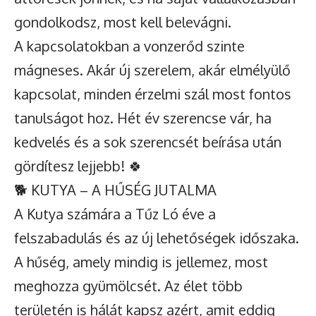
gondolkodsz, most kell belevágni.
A kapcsolatokban a vonzerőd szinte
mágneses. Akár új szerelem, akár elmélyülő
kapcsolat, minden érzelmi szál most fontos
tanulságot hoz. Hét év szerencse vár, ha
kedvelés és a sok szerencsét beírása után
gördítesz lejjebb! 🍀
🐕 KUTYA – A HŰSÉG JUTALMA
A Kutya számára a Tűz Ló éve a
felszabadulás és az új lehetőségek időszaka.
A hűség, amely mindig is jellemez, most
meghozza gyümölcsét. Az élet több
területén is hálát kapsz azért, amit eddig