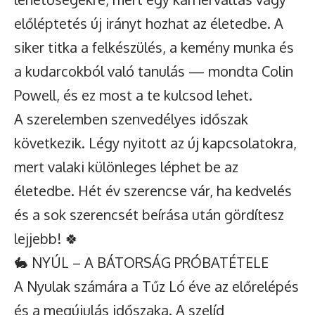
előléptetés új irányt hozhat az életedbe. A
siker titka a felkészülés, a kemény munka és
a kudarcokból való tanulás — mondta Colin
Powell, és ez most a te kulcsod lehet.
A szerelemben szenvedélyes időszak
következik. Légy nyitott az új kapcsolatokra,
mert valaki különleges léphet be az
életedbe. Hét év szerencse vár, ha kedvelés
és a sok szerencsét beírása után gördítesz
lejjebb! 🍀
🐇 NYÚL – A BÁTORSÁG PRÓBATÉTELE
A Nyulak számára a Tűz Ló éve az előrelépés
és a megújulás időszaka. A szelíd