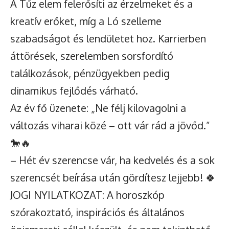
A Tűz elem felerősíti az érzelmeket és a
kreatív erőket, míg a Ló szelleme
szabadságot és lendületet hoz. Karrierben
áttörések, szerelemben sorsfordító
találkozások, pénzügyekben pedig
dinamikus fejlődés várható.
Az év fő üzenete: „Ne félj kilovagolni a
változás viharai közé – ott vár rád a jövőd.”
🐎🔥
– Hét év szerencse vár, ha kedvelés és a sok
szerencsét beírása után gördítesz lejjebb! 🍀
JOGI NYILATKOZAT: A horoszkóp
szórakoztató, inspirációs és általános