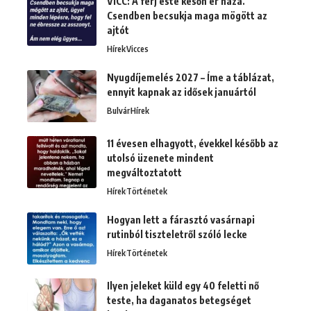
VICC: A férj este későn ér haza.
Csendben becsukja maga mögött az
ajtót
Hírek
Vicces
Nyugdíjemelés 2027 – Íme a táblázat,
ennyit kapnak az idősek januártól
Bulvár
Hírek
11 évesen elhagyott, évekkel később az
utolsó üzenete mindent
megváltoztatott
Hírek
Történetek
Hogyan lett a fárasztó vasárnapi
rutinból tiszteletről szóló lecke
Hírek
Történetek
Ilyen jeleket küld egy 40 feletti nő
teste, ha daganatos betegséget