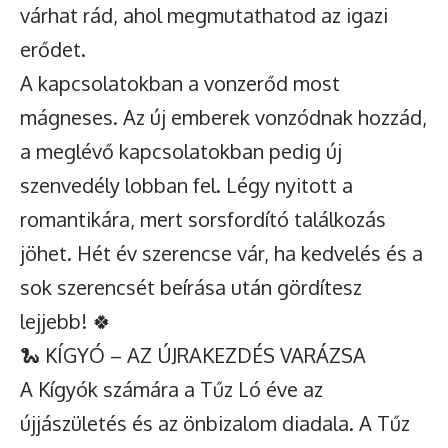
várhat rád, ahol megmutathatod az igazi
erődet.
A kapcsolatokban a vonzerőd most
mágneses. Az új emberek vonzódnak hozzád,
a meglévő kapcsolatokban pedig új
szenvedély lobban fel. Légy nyitott a
romantikára, mert sorsfordító találkozás
jöhet. Hét év szerencse vár, ha kedvelés és a
sok szerencsét beírása után gördítesz
lejjebb! 🍀
🐍 KÍGYÓ – AZ ÚJRAKEZDÉS VARÁZSA
A Kígyók számára a Tűz Ló éve az
újjászületés és az önbizalom diadala. A Tűz