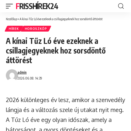
FRISSHÍREK24
Kezdőlap
»
A kínai Tűz Ló éve ezeknek a csillagjegyeknek hoz sorsdöntő áttörést
HÍREK
HOROSZKÓP
A kínai Tűz Ló éve ezeknek a
csillagjegyeknek hoz sorsdöntő
áttörést
admin
2026.06.08. 14:39
2026 különleges év lesz, amikor a szenvedély
lángja és a változás szele új utakat nyit meg.
A Tűz Ló éve egy olyan időszak, amely a
bátorságot, a gyors döntéseket és a