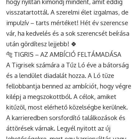
hogy nyíltan kimondj mindent, amit eddig
visszatartottál. A szerelmi élet izgalmas, de
impulzív – tarts mértéket! Hét év szerencse
vár, ha kedvelés és a sok szerencsét beírása
után gördítesz lejjebb! 🍀
🐅 TIGRIS – AZ AMBÍCIÓ FELTÁMADÁSA
A Tigrisek számára a Tűz Ló éve a bátorság
és a lendület diadalát hozza. A Ló tüze
fellobbantja benned az ambíciót, hogy végre
kilépj a megszokottból. A célok, amiket
kitűzöl, most elérhető közelségbe kerülnek.
A karrieredben sorsfordító találkozások és
áttörések várnak. Legyél nyitott az új
lehetőségekre, mert egy karrierváltás vagy