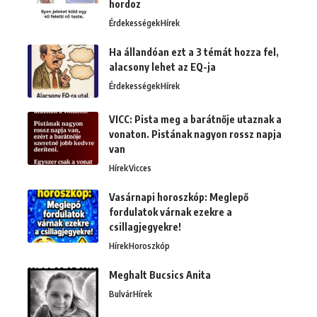
hordoz
Érdekességek
Hírek
Ha állandóan ezt a 3 témát hozza fel,
alacsony lehet az EQ-ja
Érdekességek
Hírek
VICC: Pista meg a barátnője utaznak a
vonaton. Pistának nagyon rossz napja
van
Hírek
Vicces
Vasárnapi horoszkóp: Meglepő
fordulatok várnak ezekre a
csillagjegyekre!
Hírek
Horoszkóp
Meghalt Bucsics Anita
Bulvár
Hírek