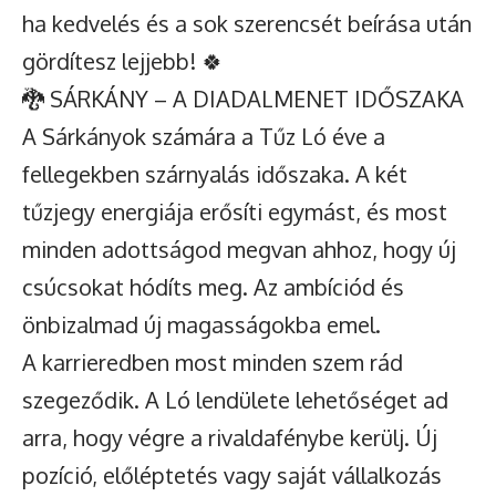
ha kedvelés és a sok szerencsét beírása után
gördítesz lejjebb! 🍀
🐉 SÁRKÁNY – A DIADALMENET IDŐSZAKA
A Sárkányok számára a Tűz Ló éve a
fellegekben szárnyalás időszaka. A két
tűzjegy energiája erősíti egymást, és most
minden adottságod megvan ahhoz, hogy új
csúcsokat hódíts meg. Az ambíciód és
önbizalmad új magasságokba emel.
A karrieredben most minden szem rád
szegeződik. A Ló lendülete lehetőséget ad
arra, hogy végre a rivaldafénybe kerülj. Új
pozíció, előléptetés vagy saját vállalkozás