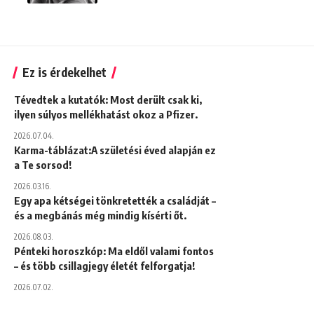
Ez is érdekelhet
Tévedtek a kutatók: Most derült csak ki,
ilyen súlyos mellékhatást okoz a Pfizer.
2026.07.04.
Karma-táblázat:A születési éved alapján ez
a Te sorsod!
2026.03.16.
Egy apa kétségei tönkretették a családját –
és a megbánás még mindig kísérti őt.
2026.08.03.
Pénteki horoszkóp: Ma eldől valami fontos
– és több csillagjegy életét felforgatja!
2026.07.02.