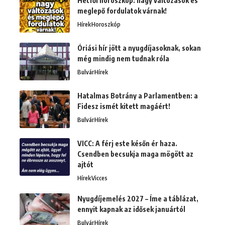
Hétfői horoszkóp: nagy változások és
meglepő fordulatok várnak!
Hírek
Horoszkóp
Óriási hír jött a nyugdíjasoknak, sokan
még mindig nem tudnak róla
Bulvár
Hírek
Hatalmas Botrány a Parlamentben: a
Fidesz ismét kitett magáért!
Bulvár
Hírek
VICC: A férj este későn ér haza.
Csendben becsukja maga mögött az
ajtót
Hírek
Vicces
Nyugdíjemelés 2027 – Íme a táblázat,
ennyit kapnak az idősek januártól
Bulvár
Hírek