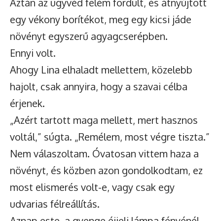
Aztán az ügyvéd felém fordult, és átnyújtott
egy vékony borítékot, meg egy kicsi jáde
növényt egyszerű agyagcserépben.
Ennyi volt.
Ahogy Lina elhaladt mellettem, közelebb
hajolt, csak annyira, hogy a szavai célba
érjenek.
„Azért tartott maga mellett, mert hasznos
voltál,” súgta. „Remélem, most végre tiszta.”
Nem válaszoltam. Óvatosan vittem haza a
növényt, és közben azon gondolkodtam, ez
most elismerés volt-e, vagy csak egy
udvarias félreállítás.
Aznap este, a gyenge éjjeli lámpa fényénél