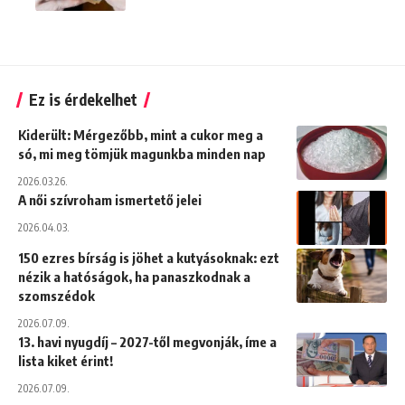
Ez is érdekelhet
Kiderült: Mérgezőbb, mint a cukor meg a
só, mi meg tömjük magunkba minden nap
2026.03.26.
A női szívroham ismertető jelei
2026.04.03.
150 ezres bírság is jöhet a kutyásoknak: ezt
nézik a hatóságok, ha panaszkodnak a
szomszédok
2026.07.09.
13. havi nyugdíj – 2027-től megvonják, íme a
lista kiket érint!
2026.07.09.