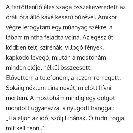
A fertőtlenítő éles szaga összekeveredett az
órák óta álló kávé keserű bűzével. Amikor
végre lerogytam egy műanyag székre, a
lábam mintha feladta volna. Az egész út
ködben telt, szirénák, villogó fények,
kapkodó levegő, miután a mostohám
minden előjel nélkül összeesett.
Elővettem a telefonom, a kezem remegett.
Sokáig néztem Lina nevét, mielőtt hívni
mertem. A mostohám mindig egy dolgot
mondott ugyanazzal a nyugodt hanggal:
„Ha eljön az idő, szólj Linának. Ő tudni fogja,
mit kell tenni.”