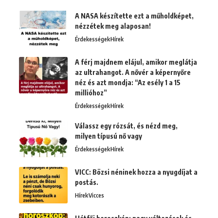
A NASA készítette ezt a műholdképet,
nézzétek meg alaposan!
Érdekességek
Hírek
A férj majdnem elájul, amikor meglátja
az ultrahangot. A nővér a képernyőre
néz és azt mondja: “Az esély 1 a 15
millióhoz”
Érdekességek
Hírek
Válassz egy rózsát, és nézd meg,
milyen típusú nő vagy
Érdekességek
Hírek
VICC: Bözsi néninek hozza a nyugdíjat a
postás.
Hírek
Vicces