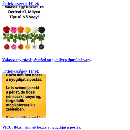
Érdekességek
Hírek
Válassz egy rózsát, és nézd meg, milyen típusú nő vagy
Érdekességek
Hírek
VICC: Bözsi néninek hozza a nyugdíjat a postás.