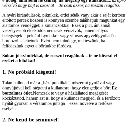
4 dolog, amit soha ne csinálj, ha megcsíp egy kullancs!
Ez az apró
vérszívó nagy bajt is okozhat – de csak akkor, ha rosszul reagálsz!
A nyári kirándulások, piknikek, erdei séták vagy akár a saját kertben
eltöltött percek közben is könnyen szembe találhatjuk magunkat egy
alattomos vendéggel: a kullancsokkal. Ezek a pici, ám annál
veszélyesebb élősködők nemcsak vérszívók, hanem súlyos
betegségek – például Lyme-kór vagy vírusos agyvelőgyulladás –
hordozói is lehetnek. Ezért nem mindegy, mit teszünk, ha
felfedezünk egyet a bőrünkbe fúródva.
Sokan jó szándékkal, de rosszul reagálnak – te ne kövesd el
ezeket a hibákat!
1. Ne próbáld kiégetni!
Talán hallottad már a „házi praktikát”, miszerint gyufával vagy
öngyújtóval kell ráégetni a kullancsra, hogy elengedje a bőrt.
Ez
borzalmas ötlet.
Nemcsak te vagy a háziállatod megégését
kockáztatod, hanem azt is, hogy a kullancs megijed, és a fertőzött
nyálát gyorsan a véráramba juttatja – ezzel növelve a fertőzés
esélyét.
2. Ne kend be semmivel!