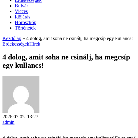
Érdekességek
Bulvár
Vicces
Időjárás
Horoszkóp
Történetek
Kezdőlap
»
4 dolog, amit soha ne csinálj, ha megcsíp egy kullancs!
Érdekességek
Hírek
4 dolog, amit soha ne csinálj, ha megcsíp
egy kullancs!
2026.07.05. 13:27
admin