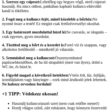
1. Szerezz egy csipeszt:
Lehetőleg egy hegyes végű, steril csipeszt
használj. Ha nincs otthon, patikában kapható kullancs-eltávolító
kanál is tökéletes.
2. Fogd meg a kullancs fejét, minél közelebb a bőrhöz:
Ne
nyomd össze a testét! Ez megint csak fertőzésveszélyt okozhat.
3. Egy határozott mozdulattal húzd ki:
Se csavarás, se rángatás –
csak egyenes, gyors mozdulat.
4. Tisztítsd meg a bőrt és a kezedet is:
Forró víz és szappan, vagy
alkoholos fertőtlenítő – mindkettő jó választás.
5. Semmisítsd meg a kullancsot:
Összenyomhatod
papírzsebkendőben, de ha túl strapabíró (mert van ilyen), dobd a
WC-be, és húzd le.
6. Figyeld magad a következő hetekben:
Vörös folt, láz, fejfájás,
izomfájdalom vagy hányinger – ezek mind árulkodó jelek lehetnek.
Ne habozz orvoshoz fordulni!
+1 TIPP: Védekezz okosan!
Használj kullancsriasztó szert (nem csak erdőbe menet!)
Hordj világos színű, zárt ruházatot, hogy könnyen észrevedd