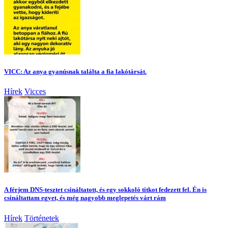
VICC: Az anya gyanúsnak találta a fia lakótársát.
Hírek
Vicces
A férjem DNS-tesztet csináltatott, és egy sokkoló titkot fedezett fel. Én is
csináltattam egyet, és még nagyobb meglepetés várt rám
Hírek
Történetek