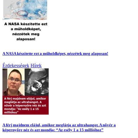
A NASA készítette ezt a műholdképet, nézzétek meg alaposan!
Érdekességek
Hírek
A férj majdnem elájul, amikor meglátja az ultrahangot. A nővér a
képernyőre néz és azt mondja: “Az esély 1 a 15 millióhoz”