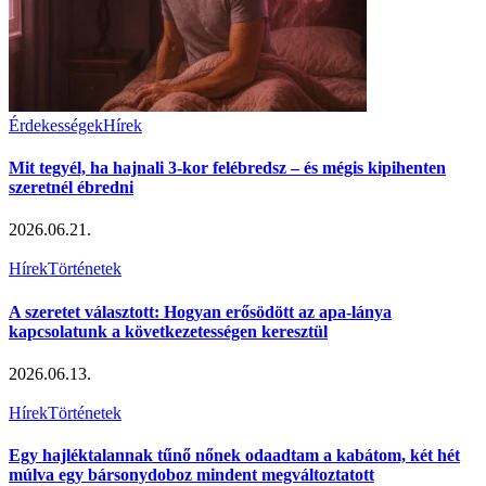
Érdekességek
Hírek
Mit tegyél, ha hajnali 3-kor felébredsz – és mégis kipihenten
szeretnél ébredni
2026.06.21.
Hírek
Történetek
A szeretet választott: Hogyan erősödött az apa-lánya
kapcsolatunk a következetességen keresztül
2026.06.13.
Hírek
Történetek
Egy hajléktalannak tűnő nőnek odaadtam a kabátom, két hét
múlva egy bársonydoboz mindent megváltoztatott