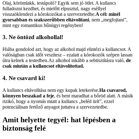
Olaj, körömlakk, testápoló? Egyik sem jó ötlet. A kullancs
fulladozni kezdhet, és mielőtt elpusztul, nagy eséllyel
visszaöklendezi a kórokozókat a szervezetedbe.
A cél: minél
gyorsabban és szakszerűbben eltávolítani
, nem „megfojtani”,
mint egy romantikus bűnügyi regényben!
3. Ne öntözd alkohollal!
Hiába gondolod azt, hogy az alkohol majd elintézi a kullancsot. A
valóságban csak időt veszítesz – ezalatt a kórokozók szépen lassan
útra kelnek a testedben.Az alkohol inkább a sebtisztításra való,
de
csak miután a kullancsot eltávolítottad.
4. Ne csavard ki!
A kullancs eltávolítása nem egy kupak letekerése.
Ha csavarod,
könnyen beszakad a feje
, és bent maradhat a bőröd alatt. A másik
rizikó, hogy a nyomás miatt a kullancs „beléd ürít”, ezzel
potenciálisan fertőző anyagot juttatva a szervezetedbe.
Amit helyette tegyél: hat lépésben a
biztonság felé