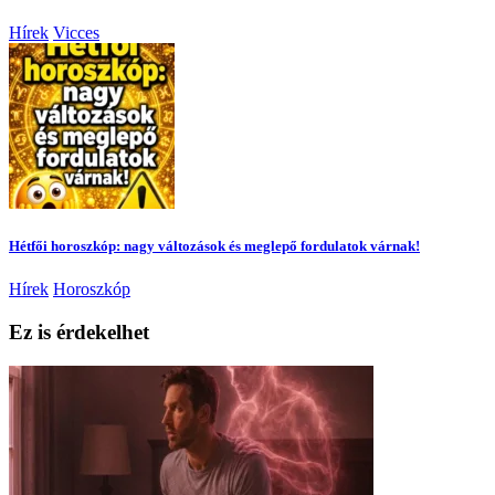
Hírek
Vicces
Hétfői horoszkóp: nagy változások és meglepő fordulatok várnak!
Hírek
Horoszkóp
Ez is érdekelhet