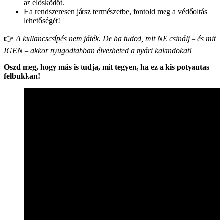
az élősködőt.
Ha rendszeresen jársz természetbe, fontold meg a védőoltás
lehetőségét!
👉
A kullancscsípés nem játék. De ha tudod, mit NE csinálj – és mit
IGEN – akkor nyugodtabban élvezheted a nyári kalandokat!
Oszd meg, hogy más is tudja, mit tegyen, ha ez a kis potyautas
felbukkan!