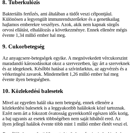
8. Tuberkulózis
Bakteriális fertőzés, ami általában a tüdőt veszi célpontjául.
Különösen a legyengült immunrendszerűekre és a genetikailag
hajlamos emberekre veszélyes. Azok, akik nem kapnak sürgős
orvosi ellátást, elhalálozás a következménye. Ennek ellenére mégis
évente 1,34 millió ember hal meg.
9. Cukorbetegség
Az anyagcsere-betegségek egyike. A megnövekedett vércukorszint
maradandó károsodásokat okoz a szervezetben, így árt a szerveknek
és az idegeknek. Későbbi hatásai a szívinfarktus, az agyvérzés és a
vérkeringési zavarok. Mindemellett 1,26 millió ember hal meg
évente ilyen betegségben.
10. Közlekedési balesetek
Mivel az egyetlen halál oka nem betegség, ennek ellenére a
közlekedési balesetek is a leggyakoribb halálokok közé tartoznak.
Ezért nem árt a fokozott óvatosság gyerekkortól egészen idős korig,
a baj ugyanis az esetek többségében nem saját hibából ered. Az
ilyen jellegű halálok évente több mint 1 millió ember életét veszi el.