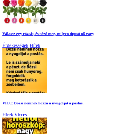
Válassz egy rózsát, és nézd meg, milyen típusú nő vagy
Érdekességek
Hírek
VICC: Bözsi néninek hozza a nyugdíjat a postás.
Hírek
Vicces