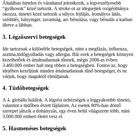
Általában hirtelen és váratlanul jelentkezik, a legveszélyesebb
“gyilkosok” közé tartozik. A stroke-ot az idegsejtek oxigénhiánya
okozza, tünetei közé tartozik a súlyos fejfájás, homályos látás,
szédülés, hányinger, zavartság, arc bénulása, vagy bénulás a karban
illetve a lábban.
3. Légzőszervi betegségek
Ide tartoznak a különféle betegségek, mint a megfázás, influenza,
asztma,tüdőgyulladás vagy allergia. Bár ezek a betegségek könnyen
kezelhetőek és ártalmatlannak tűnnek, mégis 2008-as évben
3.460.000 ember halt meg ebben a betegségben. Fontos az, hogy
idejében kezeljünk minden ártalmatlannak tűnő betegséget, és ne
várjuk, hogy maguktól elmúljanak.
4. Tüdőbetegségek
A 4. globális halálok. A légzési nehézségek a leggyakoribb tünetei,
valamint a tüdőben érzett fájdalom. Az esetek 80%-ban döntő
szerepet játszik a dohányzás, egy éven belül világszerte több, mint
3.000.000 emberi életet vesz el.
5. Hasmenéses betegségek