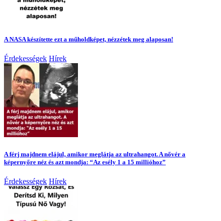
A NASA készítette ezt a műholdképet, nézzétek meg alaposan!
Érdekességek
Hírek
A férj majdnem elájul, amikor meglátja az ultrahangot. A nővér a
képernyőre néz és azt mondja: “Az esély 1 a 15 millióhoz”
Érdekességek
Hírek