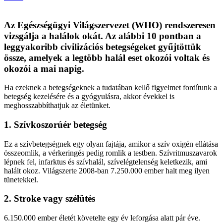
Az Egészségügyi Világszervezet (WHO) rendszeresen
vizsgálja a halálok okát. Az alábbi 10 pontban a
leggyakoribb civilizációs betegségeket gyűjtöttük
össze, amelyek a legtöbb halál eset okozói voltak és
okozói a mai napig.
Ha ezeknek a betegségeknek a tudatában kellő figyelmet fordítunk a
betegség kezelésére és a gyógyulásra, akkor évekkel is
meghosszabbíthatjuk az életünket.
1. Szívkoszorúér betegség
Ez a szívbetegségnek egy olyan fajtája, amikor a szív oxigén ellátása
összeomlik, a vérkeringés pedig romlik a testben. Szívritmuszavarok
lépnek fel, infarktus és szívhalál, szívelégtelenség keletkezik, ami
halált okoz. Világszerte 2008-ban 7.250.000 ember halt meg ilyen
tünetekkel.
2. Stroke vagy szélütés
6.150.000 ember életét követelte egy év leforgása alatt pár éve.