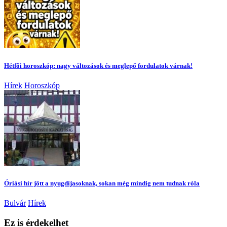
Hétfői horoszkóp: nagy változások és meglepő fordulatok várnak!
Hírek
Horoszkóp
Óriási hír jött a nyugdíjasoknak, sokan még mindig nem tudnak róla
Bulvár
Hírek
Ez is érdekelhet