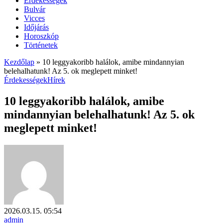
Érdekességek
Bulvár
Vicces
Időjárás
Horoszkóp
Történetek
Kezdőlap
»
10 leggyakoribb halálok, amibe mindannyian
belehalhatunk! Az 5. ok meglepett minket!
Érdekességek
Hírek
10 leggyakoribb halálok, amibe
mindannyian belehalhatunk! Az 5. ok
meglepett minket!
2026.03.15. 05:54
admin