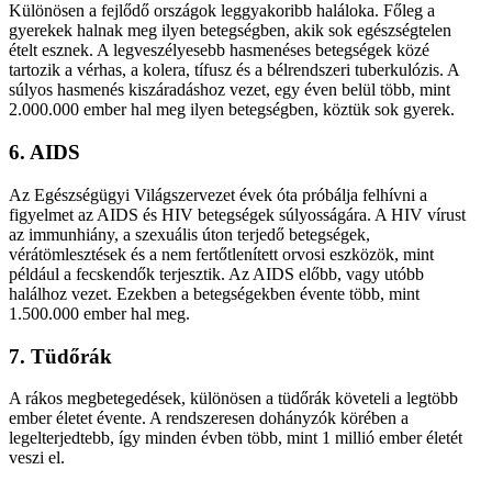
Különösen a fejlődő országok leggyakoribb haláloka. Főleg a
gyerekek halnak meg ilyen betegségben, akik sok egészségtelen
ételt esznek. A legveszélyesebb hasmenéses betegségek közé
tartozik a vérhas, a kolera, tífusz és a bélrendszeri tuberkulózis. A
súlyos hasmenés kiszáradáshoz vezet, egy éven belül több, mint
2.000.000 ember hal meg ilyen betegségben, köztük sok gyerek.
6. AIDS
Az Egészségügyi Világszervezet évek óta próbálja felhívni a
figyelmet az AIDS és HIV betegségek súlyosságára. A HIV vírust
az immunhiány, a szexuális úton terjedő betegségek,
vérátömlesztések és a nem fertőtlenített orvosi eszközök, mint
például a fecskendők terjesztik. Az AIDS előbb, vagy utóbb
halálhoz vezet. Ezekben a betegségekben évente több, mint
1.500.000 ember hal meg.
7. Tüdőrák
A rákos megbetegedések, különösen a tüdőrák követeli a legtöbb
ember életet évente. A rendszeresen dohányzók körében a
legelterjedtebb, így minden évben több, mint 1 millió ember életét
veszi el.