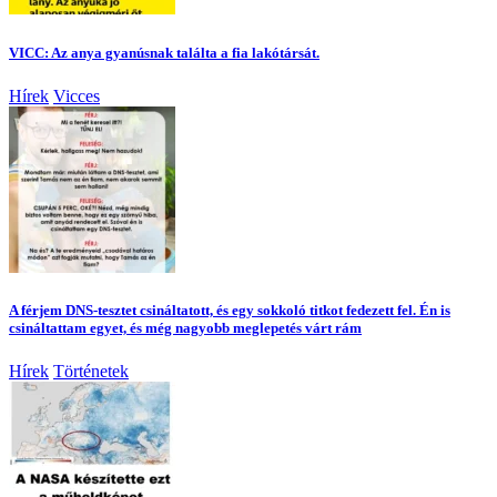
VICC: Az anya gyanúsnak találta a fia lakótársát.
Hírek
Vicces
A férjem DNS-tesztet csináltatott, és egy sokkoló titkot fedezett fel. Én is
csináltattam egyet, és még nagyobb meglepetés várt rám
Hírek
Történetek