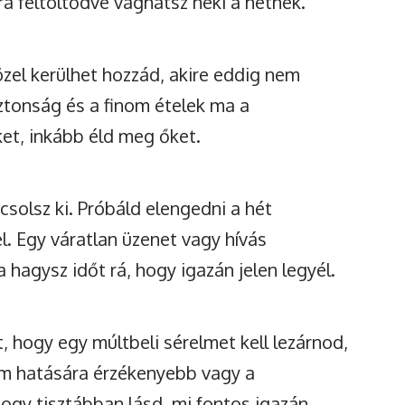
a feltöltődve vághatsz neki a hétnek.
özel kerülhet hozzád, akire eddig nem
biztonság és a finom ételek ma a
et, inkább éld meg őket.
solsz ki. Próbáld elengedni a hét
l. Egy váratlan üzenet vagy hívás
 hagysz időt rá, hogy igazán jelen legyél.
 hogy egy múltbeli sérelmet kell lezárnod,
em hatására érzékenyebb vagy a
hogy tisztábban lásd, mi fontos igazán.