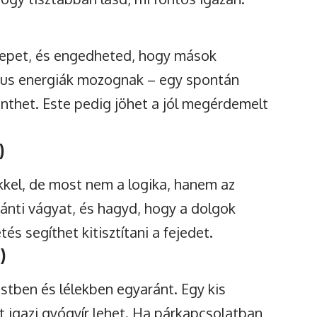
erepet, és engedheted, hogy mások
kus energiák mozognak – egy spontán
nthet. Este pedig jöhet a jól megérdemelt
)
ekkel, de most nem a logika, hanem az
iránti vágyat, és hagyd, hogy a dolgok
s segíthet kitisztítani a fejedet.
)
stben és lélekben egyaránt. Egy kis
igazi gyógyír lehet. Ha párkapcsolatban