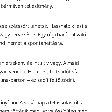
bármilyen teljesítmény.
sé szétszórt lehetsz. Használd ki ezt a
agy tervezésre. Egy régi baráttal való
ondj nemet a spontaneitásra.
n érzékeny és intuitív vagy. Álmaid
n venned. Ha lehet, tölts időt víz
una-parton – ez segít feltöltődni.
yítani. A vasárnap a lelassulásról, a
ma nem történik meg, az valószínűleg még