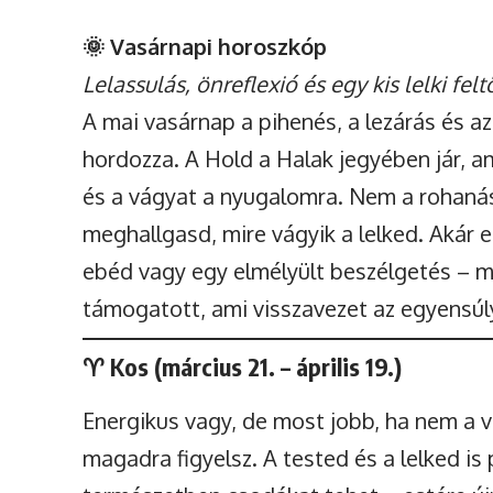
🌞 Vasárnapi horoszkóp
Lelassulás, önreflexió és egy kis lelki fel
A mai vasárnap a pihenés, a lezárás és az 
hordozza. A Hold a Halak jegyében jár, a
és a vágyat a nyugalomra. Nem a rohanásr
meghallgasd, mire vágyik a lelked. Akár 
ebéd vagy egy elmélyült beszélgetés – 
támogatott, ami visszavezet az egyensúl
♈
Kos (március 21. – április 19.)
Energikus vagy, de most jobb, ha nem a 
magadra figyelsz. A tested és a lelked is 