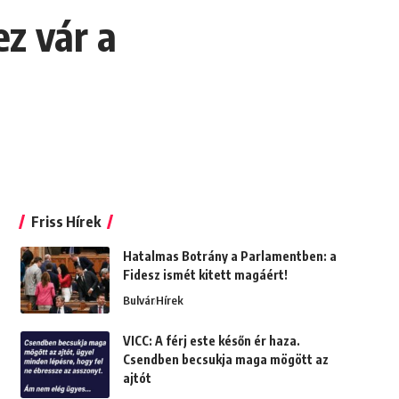
z vár a
Friss Hírek
Hatalmas Botrány a Parlamentben: a
Fidesz ismét kitett magáért!
Bulvár
Hírek
VICC: A férj este későn ér haza.
Csendben becsukja maga mögött az
ajtót