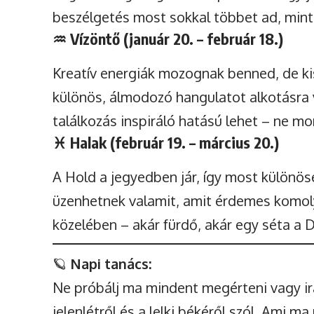
beszélgetés most sokkal többet ad, mint 
♒
Vízöntő (január 20. – február 18.)
Kreatív energiák mozognak benned, de kis
különös, álmodozó hangulatot alkotásra v
találkozás inspiráló hatású lehet – ne m
♓
Halak (február 19. – március 20.)
A Hold a jegyedben jár, így most különöse
üzenhetnek valamit, amit érdemes komolya
közelében – akár fürdő, akár egy séta a D
🪐
Napi tanács:
Ne próbálj ma mindent megérteni vagy irán
jelenlétről és a lelki békéről szól. Ami 