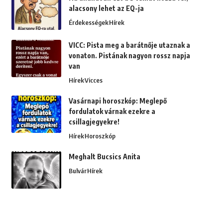
alacsony lehet az EQ-ja
Érdekességek
Hírek
VICC: Pista meg a barátnője utaznak a
vonaton. Pistának nagyon rossz napja
van
Hírek
Vicces
Vasárnapi horoszkóp: Meglepő
fordulatok várnak ezekre a
csillagjegyekre!
Hírek
Horoszkóp
Meghalt Bucsics Anita
Bulvár
Hírek