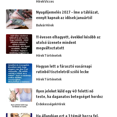
Hírek
Vicces
Nyugdíjemelés 2027 – Íme a táblázat,
ennyit kapnak az idősek januártól
Bulvár
Hírek
11 évesen elhagyott, évekkel később az
utolsó üzenete mindent
megváltoztatott
Hírek
Történetek
Hogyan lett a fárasztó vasárnapi
rutinból tiszteletről szóló lecke
Hírek
Történetek
Ilyen jeleket küld egy 40 feletti nő
teste, ha daganatos betegséget hordoz
Érdekességek
Hírek
Ha állandóan ezt a 3 témát hozza fel,