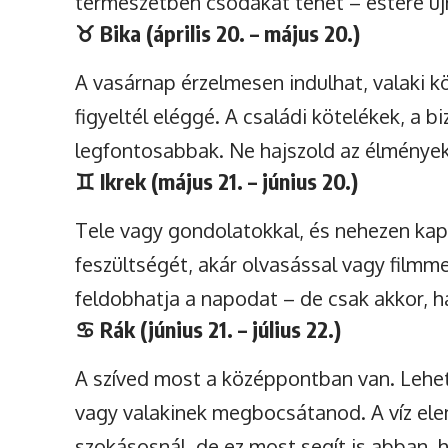
természetben csodákat tehet – estére újr
♉
Bika (április 20. – május 20.)
A vasárnap érzelmesen indulhat, valaki k
figyeltél eléggé. A családi kötelékek, a 
legfontosabbak. Ne hajszold az élmények
♊
Ikrek (május 21. – június 20.)
Tele vagy gondolatokkal, és nehezen kapc
feszültségét, akár olvasással vagy filmme
feldobhatja a napodat – de csak akkor, ha
♋
Rák (június 21. – július 22.)
A szíved most a középpontban van. Lehet,
vagy valakinek megbocsátanod. A víz el
szokásosnál, de ez most segít is abban, 