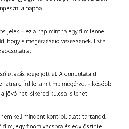
mpészni a napba.
os jelek – ez a nap mintha egy film lenne.
dd, hogy a megérzéseid vezessenek. Este
kapcsolatra.
ő utazás ideje jött el. A gondolataid
ozhatnak. Írd le, amit ma megérzel – később
 jövő heti sikered kulcsa is lehet.
nem kell mindent kontroll alatt tartanod.
film, egy finom vacsora és egy őszinte