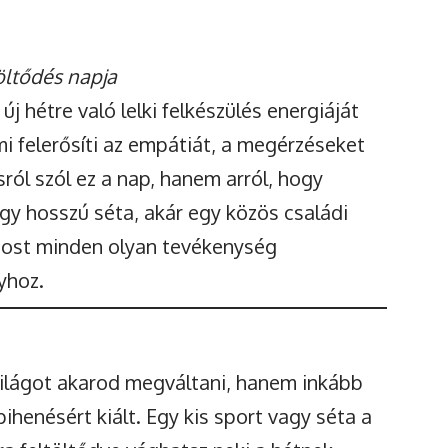
töltődés napja
új hétre való lelki felkészülés energiáját
mi felerősíti az empátiát, a megérzéseket
ól szól ez a nap, hanem arról, hogy
egy hosszú séta, akár egy közös családi
most minden olyan tevékenység
yhoz.
világot akarod megváltani, hanem inkább
pihenésért kiált. Egy kis sport vagy séta a