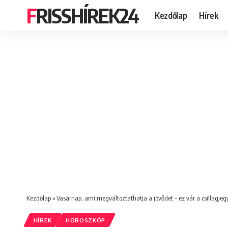
FRISSHÍREK24
Kezdőlap
Hírek
Kezdőlap
»
Vasárnap, ami megváltoztathatja a jövődet – ez vár a csillagjeg
HÍREK
HOROSZKÓP