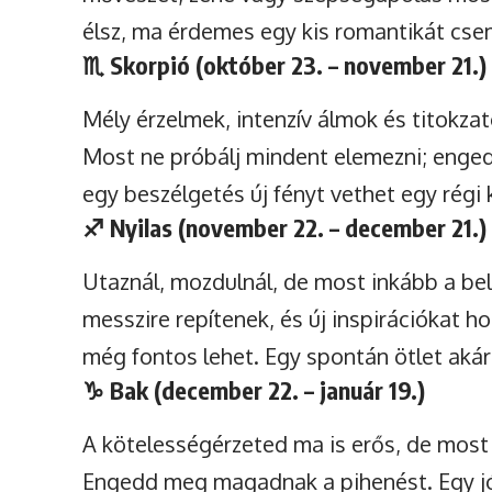
élsz, ma érdemes egy kis romantikát cse
♏
Skorpió (október 23. – november 21.)
Mély érzelmek, intenzív álmok és titokzat
Most ne próbálj mindent elemezni; enge
egy beszélgetés új fényt vethet egy régi 
♐
Nyilas (november 22. – december 21.)
Utaznál, mozdulnál, de most inkább a bels
messzire repítenek, és új inspirációkat h
még fontos lehet. Egy spontán ötlet akár a
♑
Bak (december 22. – január 19.)
A kötelességérzeted ma is erős, de most 
Engedd meg magadnak a pihenést. Egy jó 