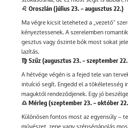
♌
Oroszlán (július 23. – augusztus 22.)
Ma végre kicsit leteheted a „vezető” sz
kényeztessenek. A szerelemben romanti
gesztus vagy őszinte bók most sokat jele
lazítás.
♍
Szűz (augusztus 23. – szeptember 22.
A hétvége végén is a fejed tele van terv
intuíció segít. Engedd el a tökéletesség 
maguktól rendeződjenek. Egy jó beszélgeté
♎
Mérleg (szeptember 23. – október 22.
Különösen fontos most az egyensúly – te
művészet, zene vagy szépségápolás most 