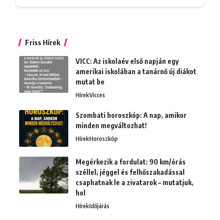
Friss Hírek
VICC: Az iskolaév első napján egy
amerikai iskolában a tanárnő új diákot
mutat be
Hírek
Vicces
Szombati horoszkóp: A nap, amikor
minden megváltozhat!
Hírek
Horoszkóp
Megérkezik a fordulat: 90 km/órás
széllel, jéggel és felhőszakadással
csaphatnak le a zivatarok – mutatjuk,
hol
Hírek
Időjárás