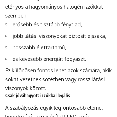
előnyös a hagyományos halogén izzókkal
szemben:
erősebb és tisztább fényt ad,
jobb látási viszonyokat biztosít éjszaka,
hosszabb élettartamú,
és kevesebb energiát fogyaszt.
Ez különösen fontos lehet azok számára, akik
sokat vezetnek sötétben vagy rossz látási
viszonyok között.
Csak jóváhagyott izzókkal legális
A szabályozás egyik legfontosabb eleme,
hogy kizárólag minősített LED-izzók