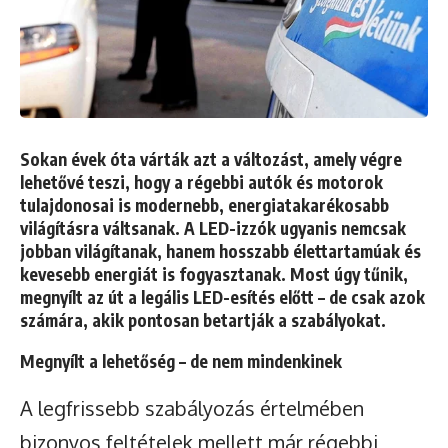
Sokan évek óta várták azt a változást, amely végre
lehetővé teszi, hogy a régebbi autók és motorok
tulajdonosai is modernebb, energiatakarékosabb
világításra váltsanak. A LED-izzók ugyanis nemcsak
jobban világítanak, hanem hosszabb élettartamúak és
kevesebb energiát is fogyasztanak. Most úgy tűnik,
megnyílt az út a legális LED-esítés előtt – de csak azok
számára, akik pontosan betartják a szabályokat.
Megnyílt a lehetőség – de nem mindenkinek
A legfrissebb szabályozás értelmében
bizonyos feltételek mellett már régebbi