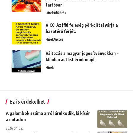
tartósan
Hírek
Időjárás
VICC: Az ifjú feleség pörkölttel várja a
hazatérő férjét.
Hírek
Vicces
Változás a magyar jogosítványokban –
Minden autóst érint majd.
Hírek
Ez is érdekelhet
A galambok száma arról árulkodik, ki kísér
az utadon
2026.04.03.