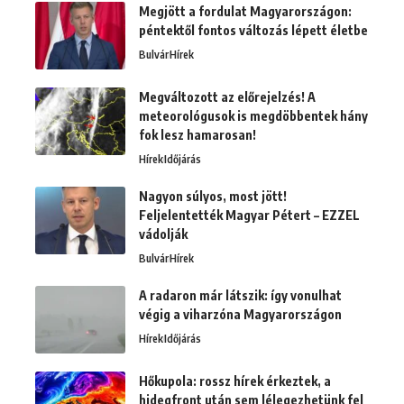
Megjött a fordulat Magyarországon:
péntektől fontos változás lépett életbe
Bulvár
Hírek
Megváltozott az előrejelzés! A
meteorológusok is megdöbbentek hány
fok lesz hamarosan!
Hírek
Időjárás
Nagyon súlyos, most jött!
Feljelentették Magyar Pétert – EZZEL
vádolják
Bulvár
Hírek
A radaron már látszik: így vonulhat
végig a viharzóna Magyarországon
Hírek
Időjárás
Hőkupola: rossz hírek érkeztek, a
hidegfront után sem lélegezhetünk fel