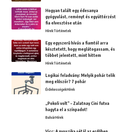
Hogyan talált egy édesanya
gyógyulást, reményt és együttérzést
fia elvesztése után
Hírek
Történetek
Egy egyszerű hívás a fiamtól arra
késztetett, hogy meglátogassam, és
többet jelentett, mint hittem
Hírek
Történetek
Logikai feladvány: Melyik pohár telik
meg először? 7 pohár
Érdekességek
Hírek
„Pokoli volt” – Zalatnay Cini futva
hagyta el a színpadot!
Bulvár
Hírek
Vicc: A nyuszika sétál az erdőben,