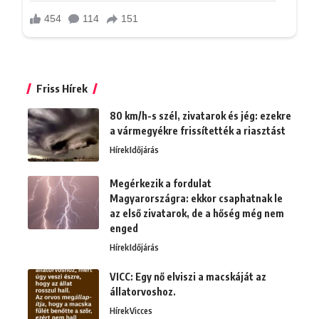
Friss Hírek
80 km/h-s szél, zivatarok és jég: ezekre
a vármegyékre frissítették a riasztást
Hírek
Időjárás
Megérkezik a fordulat
Magyarországra: ekkor csaphatnak le
az első zivatarok, de a hőség még nem
enged
Hírek
Időjárás
VICC: Egy nő elviszi a macskáját az
állatorvoshoz.
Hírek
Vicces