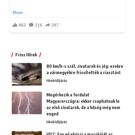
Friss Hírek
80 km/h-s szél, zivatarok és jég: ezekre
a vármegyékre frissítették a riasztást
Hírek
Időjárás
Megérkezik a fordulat
Magyarországra: ekkor csaphatnak le
az első zivatarok, de a hőség még nem
enged
Hírek
Időjárás
VICC: Egy nő elviszi a macskáját az