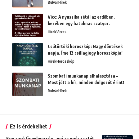
Bulvár
Hírek
Vicc: A nyuszika sétál az erdőben,
kezében egy hatalmas szatyor.
Hírek
Vicces
Csütörtöki horoszkóp: Nagy döntések
napja. Íme 12 csillagjegy horoszkópja!
Hírek
Horoszkóp
Szombati munkanap elhalasztása –
Most jött a hír, minden dolgozót érint!
Bulvár
Hírek
Ez is érdekelhet
Egy apró figyelmesség, ami az egész estét