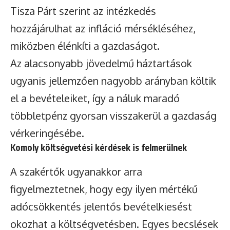
Tisza Párt szerint az intézkedés
hozzájárulhat az infláció mérsékléséhez,
miközben élénkíti a gazdaságot.
Az alacsonyabb jövedelmű háztartások
ugyanis jellemzően nagyobb arányban költik
el a bevételeiket, így a náluk maradó
többletpénz gyorsan visszakerül a gazdaság
vérkeringésébe.
Komoly költségvetési kérdések is felmerülnek
A szakértők ugyanakkor arra
figyelmeztetnek, hogy egy ilyen mértékű
adócsökkentés jelentős bevételkiesést
okozhat a költségvetésben. Egyes becslések