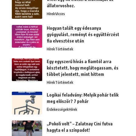
állatorvoshoz.
Hírek
Vicces
Hogyan talált egy édesanya
gyógyulást, reményt és együttérzést
fia elvesztése után
Hírek
Történetek
Egy egyszerű hívás a fiamtól arra
késztetett, hogy meglátogassam, és
többet jelentett, mint hittem
Hírek
Történetek
Logikai feladvány: Melyik pohár telik
meg először? 7 pohár
Érdekességek
Hírek
„Pokoli volt” – Zalatnay Cini futva
hagyta el a színpadot!