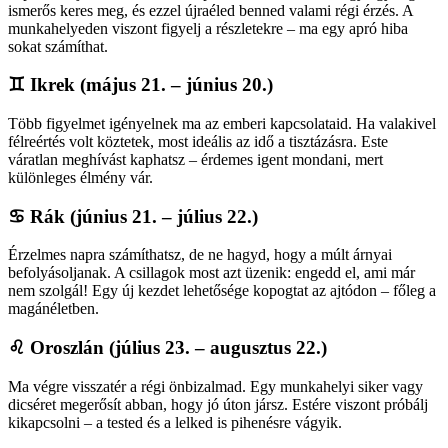
ismerős keres meg, és ezzel újraéled benned valami régi érzés. A
munkahelyeden viszont figyelj a részletekre – ma egy apró hiba
sokat számíthat.
♊
Ikrek (május 21. – június 20.)
Több figyelmet igényelnek ma az emberi kapcsolataid. Ha valakivel
félreértés volt köztetek, most ideális az idő a tisztázásra. Este
váratlan meghívást kaphatsz – érdemes igent mondani, mert
különleges élmény vár.
♋
Rák (június 21. – július 22.)
Érzelmes napra számíthatsz, de ne hagyd, hogy a múlt árnyai
befolyásoljanak. A csillagok most azt üzenik: engedd el, ami már
nem szolgál! Egy új kezdet lehetősége kopogtat az ajtódon – főleg a
magánéletben.
♌
Oroszlán (július 23. – augusztus 22.)
Ma végre visszatér a régi önbizalmad. Egy munkahelyi siker vagy
dicséret megerősít abban, hogy jó úton jársz. Estére viszont próbálj
kikapcsolni – a tested és a lelked is pihenésre vágyik.