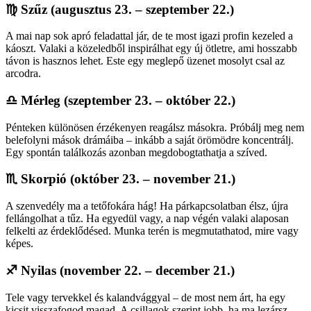
♍
Szűz (augusztus 23. – szeptember 22.)
A mai nap sok apró feladattal jár, de te most igazi profin kezeled a
káoszt. Valaki a közeledből inspirálhat egy új ötletre, ami hosszabb
távon is hasznos lehet. Este egy meglepő üzenet mosolyt csal az
arcodra.
♎
Mérleg (szeptember 23. – október 22.)
Pénteken különösen érzékenyen reagálsz másokra. Próbálj meg nem
belefolyni mások drámáiba – inkább a saját örömödre koncentrálj.
Egy spontán találkozás azonban megdobogtathatja a szíved.
♏
Skorpió (október 23. – november 21.)
A szenvedély ma a tetőfokára hág! Ha párkapcsolatban élsz, újra
fellángolhat a tűz. Ha egyedül vagy, a nap végén valaki alaposan
felkelti az érdeklődésed. Munka terén is megmutathatod, mire vagy
képes.
♐
Nyilas (november 22. – december 21.)
Tele vagy tervekkel és kalandvággyal – de most nem árt, ha egy
kicsit visszafogod magad. A csillagok szerint jobb, ha ma lezársz