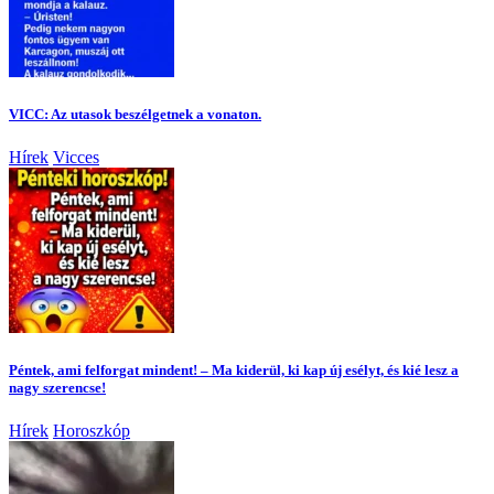
VICC: Az utasok beszélgetnek a vonaton.
Hírek
Vicces
Péntek, ami felforgat mindent! – Ma kiderül, ki kap új esélyt, és kié lesz a
nagy szerencse!
Hírek
Horoszkóp