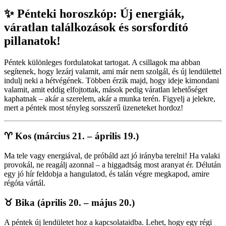
✨
Pénteki horoszkóp: Új energiák,
váratlan találkozások és sorsfordító
pillanatok!
Péntek különleges fordulatokat tartogat. A csillagok ma abban
segítenek, hogy lezárj valamit, ami már nem szolgál, és új lendülettel
indulj neki a hétvégének. Többen érzik majd, hogy ideje kimondani
valamit, amit eddig elfojtottak, mások pedig váratlan lehetőséget
kaphatnak – akár a szerelem, akár a munka terén. Figyelj a jelekre,
mert a péntek most tényleg sorsszerű üzeneteket hordoz!
♈
Kos (március 21. – április 19.)
Ma tele vagy energiával, de próbáld azt jó irányba terelni! Ha valaki
provokál, ne reagálj azonnal – a higgadtság most aranyat ér. Délután
egy jó hír feldobja a hangulatod, és talán végre megkapod, amire
régóta vártál.
♉
Bika (április 20. – május 20.)
A péntek új lendületet hoz a kapcsolataidba. Lehet, hogy egy régi