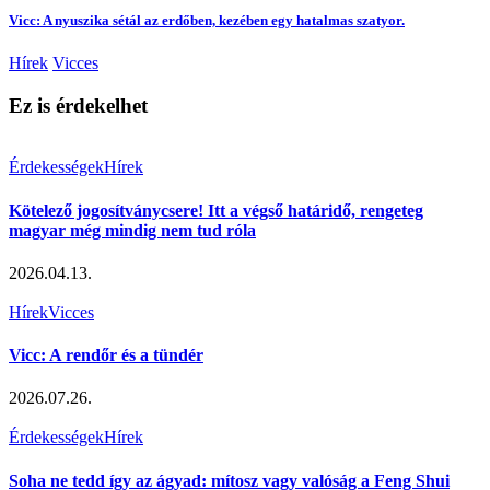
Vicc: A nyuszika sétál az erdőben, kezében egy hatalmas szatyor.
Hírek
Vicces
Ez is érdekelhet
Érdekességek
Hírek
Kötelező jogosítványcsere! Itt a végső határidő, rengeteg
magyar még mindig nem tud róla
2026.04.13.
Hírek
Vicces
Vicc: A rendőr és a tündér
2026.07.26.
Érdekességek
Hírek
Soha ne tedd így az ágyad: mítosz vagy valóság a Feng Shui