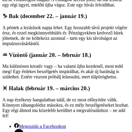
egy régi ügyet, mielőtt újba vágsz. Este egy hívás felvidíthat.
♑
Bak (december 22. – január 19.)
A péntek a lezárások napja lehet. Egy hosszabb távú projekt végére
érsz, és ezzel megkönnyebbülés ér. Pénzügyekben kedvező hírek
jöhetnek, de ne költekezz azonnal – tarts egy kis távolságot az
impulzusvásárlástól.
♒
Vízöntő (január 20. – február 18.)
Ma különösen kreatív vagy – ha valami újba kezdenél, most tedd
meg! Egy érdekes beszélgetés inspirálhat, és akár új barátság is
születhet. Estére viszont próbálj lelassulni, mert túlpöröghetsz.
♓
Halak (február 19. – március 20.)
A nap érzékeny hangulatban talál, de ez most előnyödre válik.
Könnyen ráhangolódsz másokra, és ez mély beszélgetéseket hozhat.
Egy régi álmod ma közelebb kerülhet a megvalósuláshoz – ne add
fel!
Megosztás a Facebookon