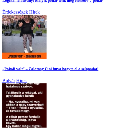
Logikai feladvány: Melyik pohár telik meg először? 7 pohár
Érdekességek
Hírek
„Pokoli volt” – Zalatnay Cini futva hagyta el a színpadot!
Bulvár
Hírek