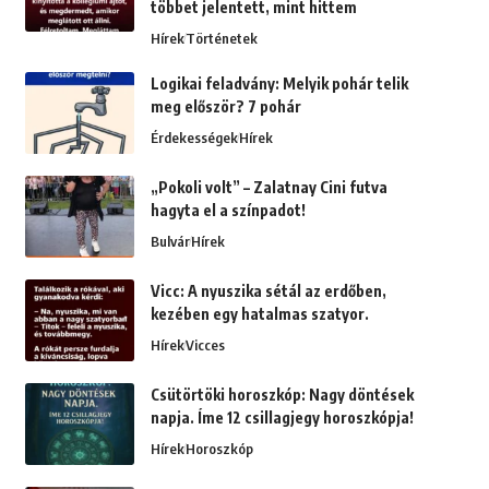
többet jelentett, mint hittem
Hírek
Történetek
Logikai feladvány: Melyik pohár telik
meg először? 7 pohár
Érdekességek
Hírek
„Pokoli volt” – Zalatnay Cini futva
hagyta el a színpadot!
Bulvár
Hírek
Vicc: A nyuszika sétál az erdőben,
kezében egy hatalmas szatyor.
Hírek
Vicces
Csütörtöki horoszkóp: Nagy döntések
napja. Íme 12 csillagjegy horoszkópja!
Hírek
Horoszkóp