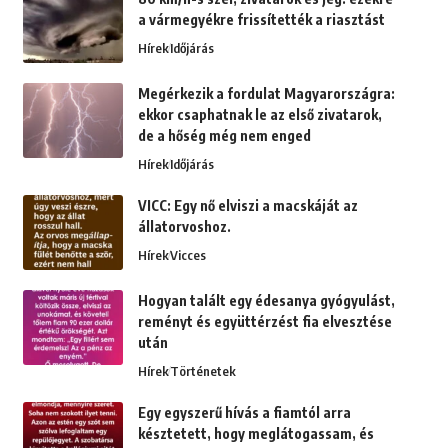
a vármegyékre frissítették a riasztást
Hírek
Időjárás
Megérkezik a fordulat Magyarországra:
ekkor csaphatnak le az első zivatarok,
de a hőség még nem enged
Hírek
Időjárás
VICC: Egy nő elviszi a macskáját az
állatorvoshoz.
Hírek
Vicces
Hogyan talált egy édesanya gyógyulást,
reményt és együttérzést fia elvesztése
után
Hírek
Történetek
Egy egyszerű hívás a fiamtól arra
késztetett, hogy meglátogassam, és