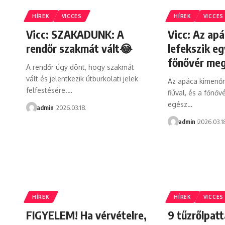
HÍREK
VICCES
HÍREK
VICCES
Vicc: SZAKADUNK: A
Vicc: Az ap
rendőr szakmát vált😂
lefekszik eg
főnővér meg
A rendőr úgy dönt, hogy szakmát
vált és jelentkezik útburkolati jelek
Az apáca kimenőn
felfestésére.…
fiúval, és a főnő
egész…
admin
2026.03.18.
admin
2026.03.1
HÍREK
HÍREK
VICCES
FIGYELEM! Ha vérvételre,
9 tűzrőlpatt