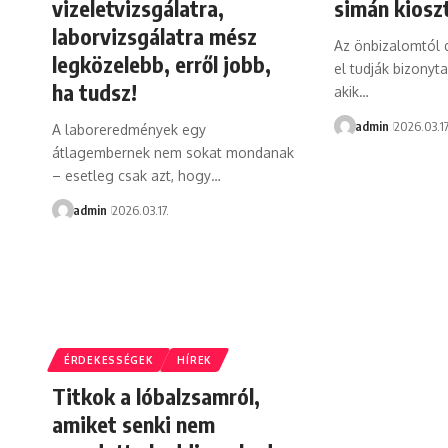
vizeletvizsgálatra,
simán kioszt
laborvizsgálatra mész
Az önbizalomtól d
legközelebb, erről jobb,
el tudják bizonyta
ha tudsz!
akik…
admin
2026.03.17
A laboreredmények egy
átlagembernek nem sokat mondanak
– esetleg csak azt, hogy…
admin
2026.03.17.
ÉRDEKESSÉGEK
HÍREK
Titkok a lóbalzsamról,
amiket senki nem