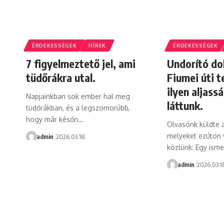
ÉRDEKESSÉGEK
HÍREK
ÉRDEKESSÉGEK
7 figyelmeztető jel, ami
Undorító do
tüdőrákra utal.
Fiumei úti 
ilyen aljass
Napjainkban sok ember hal meg
láttunk.
tüdőrákban, és a legszomorúbb,
hogy már későn…
Olvasónk küldte a
melyeket ezúton 
admin
2026.03.18.
közlünk: Egy is
admin
2026.03.1