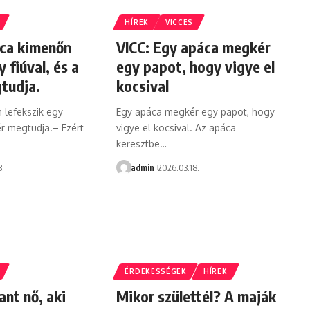
HÍREK
VICCES
áca kimenőn
VICC: Egy apáca megkér
y fiúval, és a
egy papot, hogy vigye el
tudja.
kocsival
 lefekszik egy
Egy apáca megkér egy papot, hogy
vér megtudja.– Ezért
vigye el kocsival. Az apáca
keresztbe…
8.
admin
2026.03.18.
ÉRDEKESSÉGEK
HÍREK
ant nő, aki
Mikor születtél? A maják