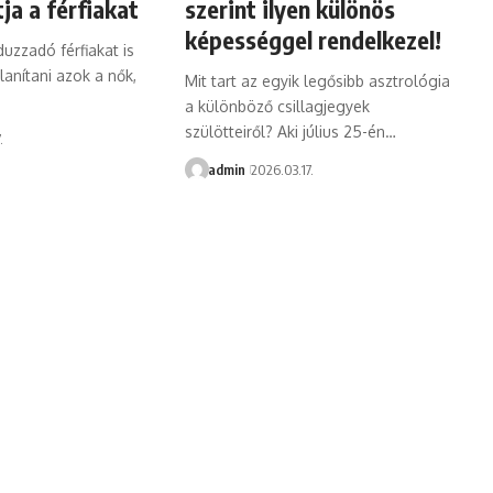
ja a férfiakat
szerint ilyen különös
képességgel rendelkezel!
uzzadó férfiakat is
lanítani azok a nők,
Mit tart az egyik legősibb asztrológia
a különböző csillagjegyek
szülötteiről? Aki július 25-én…
.
admin
2026.03.17.