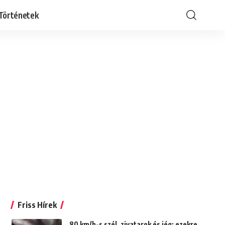
Történetek
Friss Hírek
80 km/h-s szél, zivatarok és jég: ezekre