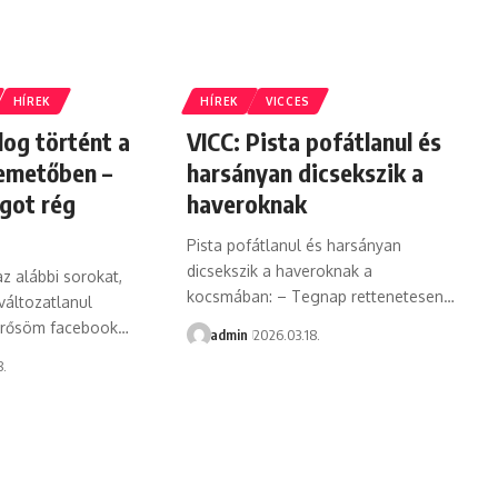
HÍREK
HÍREK
VICCES
log történt a
VICC: Pista pofátlanul és
temetőben –
harsányan dicsekszik a
ágot rég
haveroknak
Pista pofátlanul és harsányan
dicsekszik a haveroknak a
z alábbi sorokat,
kocsmában: – Tegnap rettenetesen…
változatlanul
merősöm facebook…
admin
2026.03.18.
8.