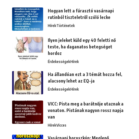
Hogyan lett a fárasztó vasárnapi
rutinból tiszteletről szóló lecke
Hírek
Történetek
Ilyen jeleket küld egy 40 feletti nő
teste, ha daganatos betegséget
hordoz
Érdekességek
Hírek
Ha állandóan ezt a 3 témát hozza fel,
alacsony lehet az EQ-ja
Érdekességek
Hírek
VICC: Pista meg a barátnője utaznak a
vonaton. Pistának nagyon rossz napja
van
Hírek
Vicces
Vasárnapi horoszkóp: Meglepő