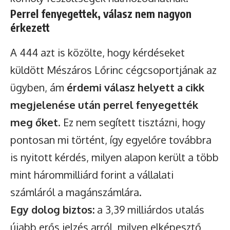
Perrel fenyegettek, válasz nem nagyon
érkezett
A 444 azt is közölte, hogy kérdéseket
küldött Mészáros Lőrinc cégcsoportjának az
ügyben, ám
érdemi válasz helyett a cikk
megjelenése után perrel fenyegették
meg őket
. Ez nem segített tisztázni, hogy
pontosan mi történt, így egyelőre továbbra
is nyitott kérdés, milyen alapon került a több
mint hárommilliárd forint a vállalati
számláról a magánszámlára.
Egy dolog biztos:
a 3,39 milliárdos utalás
újabb erős jelzés arról, milyen elképesztő