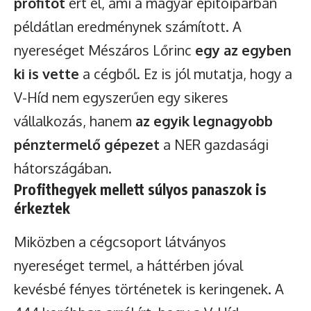
profitot
ért el, ami a magyar építőiparban
példátlan eredménynek számított. A
nyereséget Mészáros Lőrinc
egy az egyben
ki is vette
a cégből. Ez is jól mutatja, hogy a
V-Híd nem egyszerűen egy sikeres
vállalkozás, hanem
az egyik legnagyobb
pénztermelő gépezet
a NER gazdasági
hátországában.
Profithegyek mellett súlyos panaszok is
érkeztek
Miközben a cégcsoport látványos
nyereséget termel, a háttérben jóval
kevésbé fényes történetek is keringenek. A