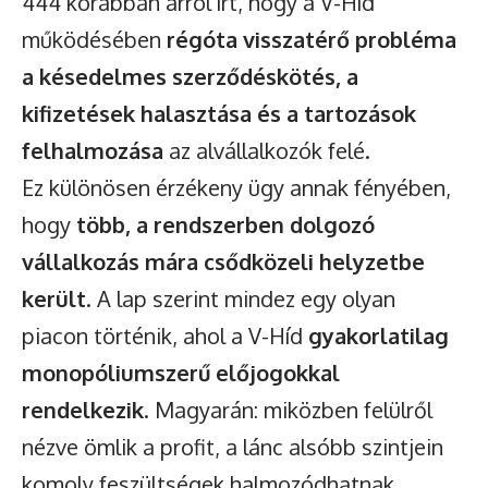
444 korábban arról írt, hogy a V-Híd
működésében
régóta visszatérő probléma
a késedelmes szerződéskötés, a
kifizetések halasztása és a tartozások
felhalmozása
az alvállalkozók felé.
Ez különösen érzékeny ügy annak fényében,
hogy
több, a rendszerben dolgozó
vállalkozás mára csődközeli helyzetbe
került
. A lap szerint mindez egy olyan
piacon történik, ahol a V-Híd
gyakorlatilag
monopóliumszerű előjogokkal
rendelkezik
. Magyarán: miközben felülről
nézve ömlik a profit, a lánc alsóbb szintjein
komoly feszültségek halmozódhatnak.