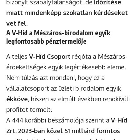
bizonyít szabálytalanságot, de
időzítése
miatt mindenképp szokatlan kérdéseket
vet fel
.
A V-Híd a Mészáros-birodalom egyik
legfontosabb pénztermelője
A teljes
V-Híd Csoport
régóta a Mészáros-
érdekeltségek egyik legértékesebb eleme.
Nem túlzás azt mondani, hogy ez a
vállalatcsoport az üzleti birodalom egyik
ékköve
, hiszen az elmúlt években rendkívüli
profitot termelt.
A 444 korábbi beszámolója szerint a
V-Híd
Zrt. 2023-ban közel 51 milliárd forintos