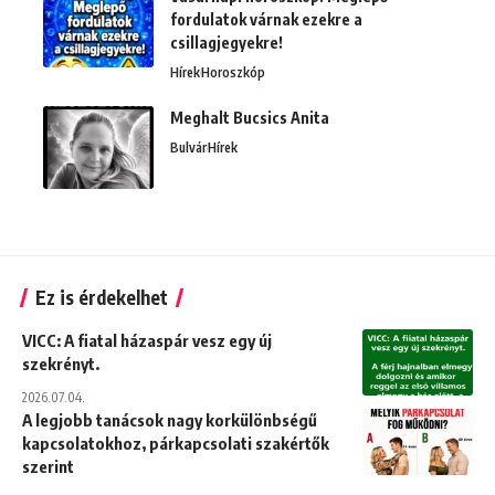
fordulatok várnak ezekre a
csillagjegyekre!
Hírek
Horoszkóp
Meghalt Bucsics Anita
Bulvár
Hírek
Ez is érdekelhet
VICC: A fiatal házaspár vesz egy új
szekrényt.
2026.07.04.
A legjobb tanácsok nagy korkülönbségű
kapcsolatokhoz, párkapcsolati szakértők
szerint