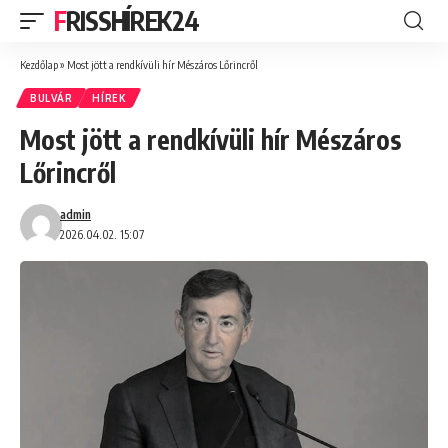
FRISSHÍREK24
Kezdőlap
»
Most jött a rendkívüli hír Mészáros Lőrincről
BULVÁR
HÍREK
Most jött a rendkívüli hír Mészáros
Lőrincről
admin
2026.04.02. 15:07