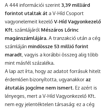
A 444 információi szerint
3,39 milliárd
forintot utaltak át
a V-Híd Csoport
vagyonelemeit kezelő
V-Híd Vagyonkezelő
Kft.
számlájáról
Mészáros Lőrinc
magánszámlájára
. A tranzakció után a cég
számláján
mindössze 53 millió forint
maradt
, vagyis a korábbi összeg alig több
mint másfél százaléka.
A lap azt írta, hogy az adatot forrásuk hitelt
érdemlően bizonyította, ugyanakkor
az
átutalás jogcíme nem ismert
. Ez azért is
lényeges, mert a V-Híd Vagyonkezelő Kft.
nem egy jelentéktelen társaság: ez a cég