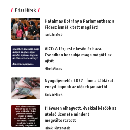
Friss Hírek
Hatalmas Botrány a Parlamentben: a
Fidesz ismét kitett magáért!
Bulvár
Hírek
VICC: A férj este későn ér haza.
Csendben becsukja maga mögött az
ajtót
Hírek
Vicces
Nyugdíjemelés 2027 – Íme a táblázat,
ennyit kapnak az idősek januártól
Bulvár
Hírek
11 évesen elhagyott, évekkel később az
utolsó üzenete mindent
megváltoztatott
Hírek
Történetek