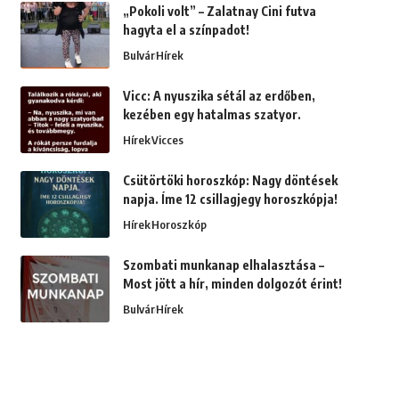
„Pokoli volt” – Zalatnay Cini futva
hagyta el a színpadot!
Bulvár
Hírek
Vicc: A nyuszika sétál az erdőben,
kezében egy hatalmas szatyor.
Hírek
Vicces
Csütörtöki horoszkóp: Nagy döntések
napja. Íme 12 csillagjegy horoszkópja!
Hírek
Horoszkóp
Szombati munkanap elhalasztása –
Most jött a hír, minden dolgozót érint!
Bulvár
Hírek