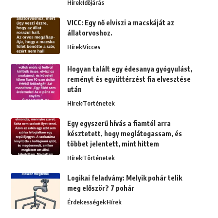
Hírek
Időjárás
VICC: Egy nő elviszi a macskáját az
állatorvoshoz.
Hírek
Vicces
Hogyan talált egy édesanya gyógyulást,
reményt és együttérzést fia elvesztése
után
Hírek
Történetek
Egy egyszerű hívás a fiamtól arra
késztetett, hogy meglátogassam, és
többet jelentett, mint hittem
Hírek
Történetek
Logikai feladvány: Melyik pohár telik
meg először? 7 pohár
Érdekességek
Hírek