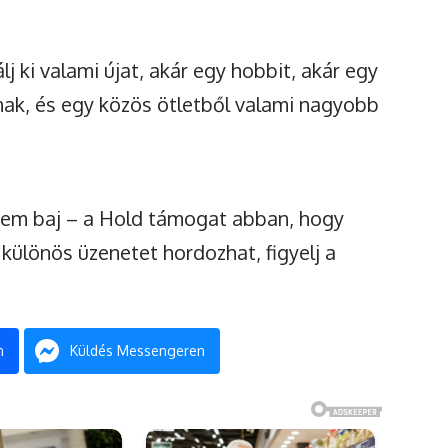
j ki valami újat, akár egy hobbit, akár egy
nak, és egy közös ötletből valami nagyobb
nem baj – a Hold támogat abban, hogy
különös üzenetet hordozhat, figyelj a
n
Küldés Messengeren