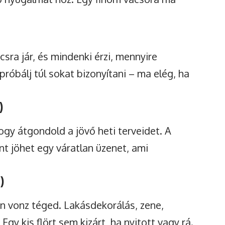
sra jár, és mindenki érzi, mennyire
próbálj túl sokat bizonyítani – ma elég, ha
)
gy átgondold a jövő heti terveidet. A
nt jöhet egy váratlan üzenet, ami
)
n vonz téged. Lakásdekorálás, zene,
Egy kis flört sem kizárt, ha nyitott vagy rá.