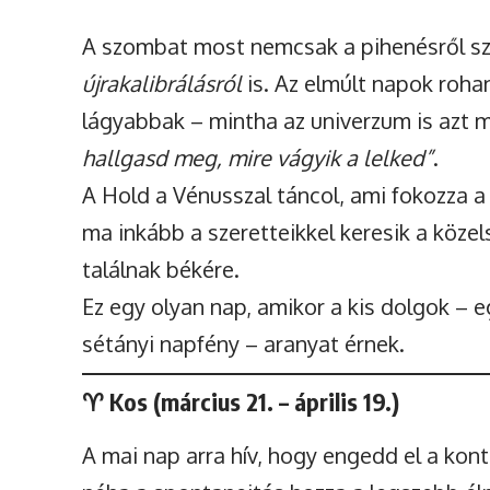
A szombat most nemcsak a pihenésről sz
újrakalibrálásról
is. Az elmúlt napok roha
lágyabbak – mintha az univerzum is azt
hallgasd meg, mire vágyik a lelked”
.
A Hold a Vénusszal táncol, ami fokozza a
ma inkább a szeretteikkel keresik a köz
találnak békére.
Ez egy olyan nap, amikor a kis dolgok – e
sétányi napfény – aranyat érnek.
♈
Kos (március 21. – április 19.)
A mai nap arra hív, hogy engedd el a kon