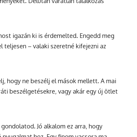
ményeket. Délután váratlan találkozás
 most igazán ki is érdemelted. Engedd meg
 teljesen – valaki szeretné kifejezni az
, hogy ne beszélj el mások mellett. A mai
ti beszélgetésekre, vagy akár egy új ötlet
 gondolatod. Jó alkalom ez arra, hogy
ő nyugalmat hoz. Egy finom vacsora ma