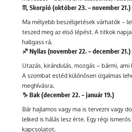
♏
Skorpió (október 23. – november 21.)
Ma mélyebb beszélgetések várhatók – leh
teszed meg az első lépést. A titkok napja 
hallgass rá.
♐
Nyilas (november 22. – december 21.)
Utazás, kirándulás, mozgás – bármi, ami 
A szombat estéd különösen izgalmas le
meghívásra.
♑
Bak (december 22. – január 19.)
Bár hajlamos vagy ma is tervezni vagy dol
lelked is hálás lesz érte. Egy régi ismerő
kapcsolatot.