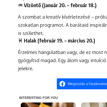
♒
Vízöntő (január 20. – február 18.)
A szombat a kreatív kísérletezésé – próbál
szokatlan programot. A barátaid inspirál
is születhet.
♓
Halak (február 19. – március 20.)
Érzelmes hangulatban vagy, de ez most 
gyógyítsd magad. Egy álom vagy intuíció 
jelekre.
Megosztás a Facebooko