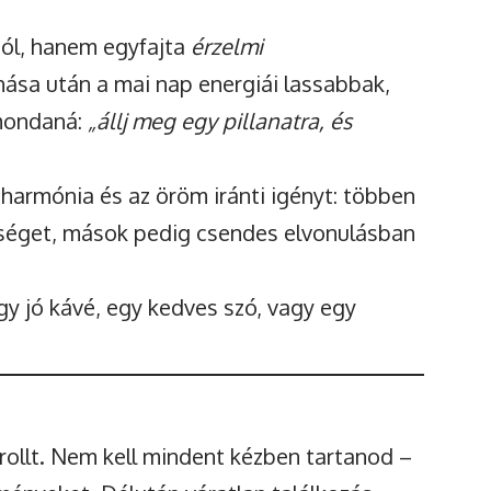
ól, hanem egyfajta
érzelmi
nása után a mai nap energiái lassabbak,
 mondaná:
„állj meg egy pillanatra, és
 harmónia és az öröm iránti igényt: többen
elséget, mások pedig csendes elvonulásban
gy jó kávé, egy kedves szó, vagy egy
trollt. Nem kell mindent kézben tartanod –