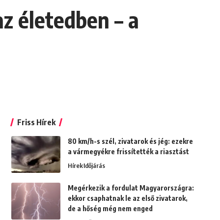
z életedben – a
Friss Hírek
80 km/h-s szél, zivatarok és jég: ezekre
a vármegyékre frissítették a riasztást
Hírek
Időjárás
Megérkezik a fordulat Magyarországra:
ekkor csaphatnak le az első zivatarok,
de a hőség még nem enged