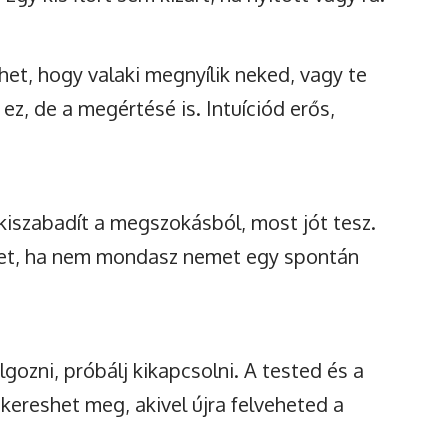
et, hogy valaki megnyílik neked, vagy te
ez, de a megértésé is. Intuíciód erős,
kiszabadít a megszokásból, most jót tesz.
het, ha nem mondasz nemet egy spontán
gozni, próbálj kikapcsolni. A tested és a
s kereshet meg, akivel újra felveheted a