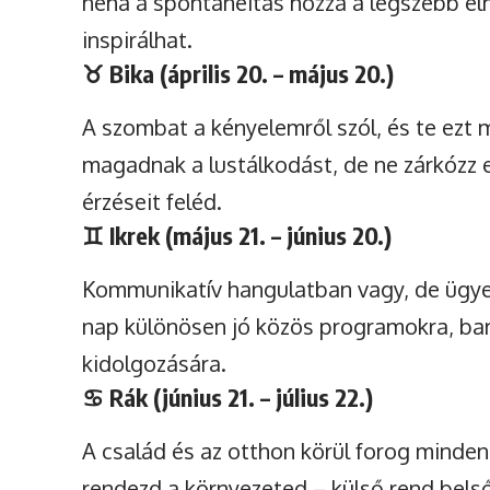
néha a spontaneitás hozza a legszebb él
inspirálhat.
♉
Bika (április 20. – május 20.)
A szombat a kényelemről szól, és te ezt
magadnak a lustálkodást, de ne zárkózz el
érzéseit feléd.
♊
Ikrek (május 21. – június 20.)
Kommunikatív hangulatban vagy, de ügyelj
nap különösen jó közös programokra, bará
kidolgozására.
♋
Rák (június 21. – július 22.)
A család és az otthon körül forog minden
rendezd a környezeted – külső rend bels