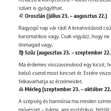
szívet is gyógyíthat.
♌
Oroszlán (július 23. – augusztus 22.)
Ragyogó nap vár rád! A kreativitásod csúc
karizmatikus vagy. Csak vigyázz, hogy ne 
önmagad vagy.
♍
Szűz (augusztus 23. – szeptember 22.
Ma érdemes visszavonulnod egy kicsit, ho
belső csend most kincset ér. Estére viszo
felkavarhatja az érzelmeidet.
♎
Mérleg (szeptember 23. – október 22.
A szépség és harmónia ma minden szinte
művészet – bármi, ami esztétikus, feltölt. 